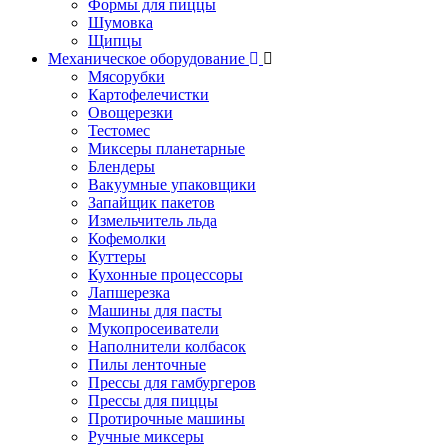
Формы для пиццы
Шумовка
Щипцы
Механическое оборудование
Мясорубки
Картофелечистки
Овощерезки
Тестомес
Миксеры планетарные
Блендеры
Вакуумные упаковщики
Запайщик пакетов
Измельчитель льда
Кофемолки
Куттеры
Кухонные процессоры
Лапшерезка
Машины для пасты
Мукопросеиватели
Наполнители колбасок
Пилы ленточные
Прессы для гамбургеров
Прессы для пиццы
Протирочные машины
Ручные миксеры