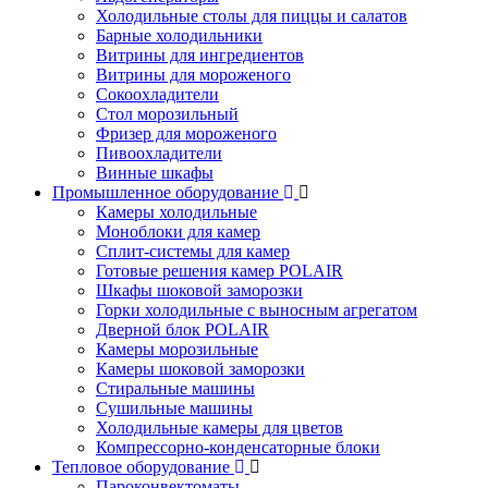
Холодильные столы для пиццы и салатов
Барные холодильники
Витрины для ингредиентов
Витрины для мороженого
Сокоохладители
Стол морозильный
Фризер для мороженого
Пивоохладители
Винные шкафы
Промышленное оборудование
Камеры холодильные
Моноблоки для камер
Сплит-системы для камер
Готовые решения камер POLAIR
Шкафы шоковой заморозки
Горки холодильные с выносным агрегатом
Дверной блок POLAIR
Камеры морозильные
Камеры шоковой заморозки
Стиральные машины
Сушильные машины
Холодильные камеры для цветов
Компрессорно-конденсаторные блоки
Тепловое оборудование
Пароконвектоматы