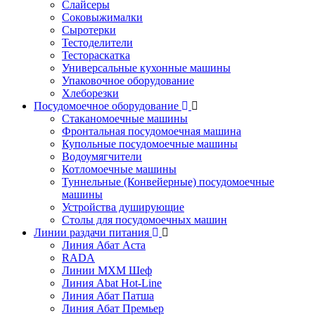
Слайсеры
Соковыжималки
Сыротерки
Тестоделители
Тестораскатка
Универсальные кухонные машины
Упаковочное оборудование
Хлеборезки
Посудомоечное оборудование
Стаканомоечные машины
Фронтальная посудомоечная машина
Купольные посудомоечные машины
Водоумягчители
Котломоечные машины
Туннельные (Конвейерные) посудомоечные
машины
Устройства душирующие
Столы для посудомоечных машин
Линии раздачи питания
Линия Абат Аста
RADA
Линии МХМ Шеф
Линия Abat Hot-Line
Линия Абат Патша
Линия Абат Премьер