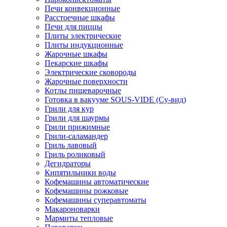
Печи конвекционные
Расстоечные шкафы
Печи для пиццы
Плиты электрические
Плиты индукционные
Жарочные шкафы
Пекарские шкафы
Электрические сковороды
Жарочные поверхности
Котлы пищеварочные
Готовка в вакууме SOUS-VIDE (Су-вид)
Грили для кур
Грили для шаурмы
Грили прижимные
Грили-саламандер
Гриль лавовый
Гриль роликовый
Дегидраторы
Кипятильники воды
Кофемашины автоматические
Кофемашины рожковые
Кофемашины суперавтоматы
Макароноварки
Мармиты тепловые