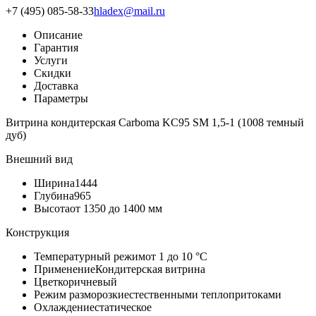
+7 (495) 085-58-33
hladex@mail.ru
Описание
Гарантия
Услуги
Скидки
Доставка
Параметры
Витрина кондитерская Carboma KC95 SM 1,5-1 (1008 темный
дуб)
Внешний вид
Ширина
1444
Глубина
965
Высота
от 1350 до 1400 мм
Конструкция
Температурный режим
от 1 до 10 °С
Применение
Кондитерская витрина
Цвет
коричневый
Режим разморозки
естественными теплопритоками
Охлаждение
статическое