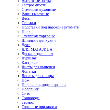
Вытяжные зонты
Гастроемкости
Стеллажи кухонные
Ванны моечные
Весы
Тележки
Подставки под пароконвектоматы
Полки
Стеллажи торговые
Шпильки для кухни
Дежа
ДЛЯ МАГАЗИНА
Доска разделочная
Дуршлаг
Кастрюли
Листы для выпечки
Лопатки
Лопаты для пиццы
Нож
Подставки, подтоварники
Половник
Сито
Сковорода
Термос
Торговые прилавоки