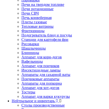
Пароварки
Печи на твердом топливе
Печи ротационные
Печи СВЧ
Печь конвейерная
Плиты газовые
Тепловые витрины
Фритюрницы
Подогреватель блюд и посуды
Станции для картофеля фри
Рисоварки
Шашлычницы
Блинницы
Аппарат для корн-догов
Вафельницы
Аппарат для пончиков
Инсектицидные лампы
Аппараты для сахарной ваты
Пончиковые аппараты
Аппараты для попкорна
Аппарат для хот-догов
Тостеры
Аппарат для варки кукурузы
Нейтральное и инвентарь
Столы производственные