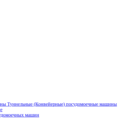
Туннельные (Конвейерные) посудомоечные машины
е
судомоечных машин