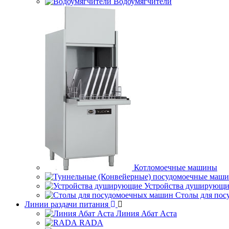
Водоумягчители
Котломоечные машины
Устройства душирующи
Столы для по
Линии раздачи питания
Линия Абат Аста
RADA