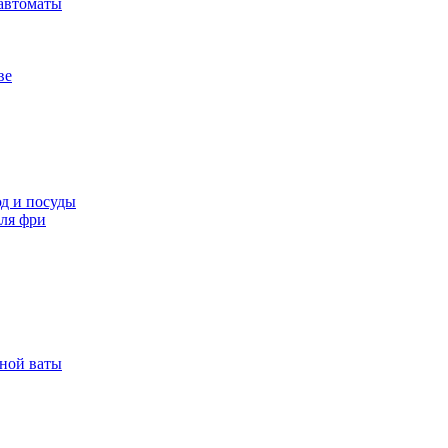
автоматы
ве
д и посуды
ля фри
рной ваты