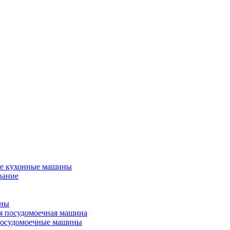
е кухонные машины
вание
ины
я посудомоечная машина
посудомоечные машины