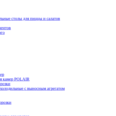
льные столы для пиццы и салатов
иентов
ого
мер
ия камер POLAIR
розки
 холодильные с выносным агрегатом
орозки