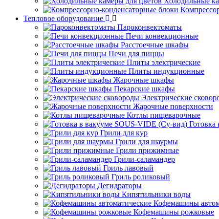
Холодильные ка
Компрессо
Тепловое оборудование
Пароконвектоматы
Печи конвекционные
Расстоечные шкафы
Печи для пиццы
Плиты электрические
Плиты индукционные
Жарочные шкафы
Пекарские шкафы
Электрические сковор
Жарочные поверхности
Котлы пищеварочные
Готовка
Грили для кур
Грили для шаурмы
Грили прижимные
Грили-саламандер
Гриль лавовый
Гриль роликовый
Дегидраторы
Кипятильники воды
Кофемашины автом
Кофемашины рожковые