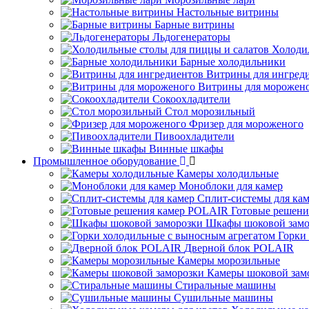
Настольные витрины
Барные витрины
Льдогенераторы
Холоди
Барные холодильники
Витрины для ингред
Витрины для морожен
Сокоохладители
Стол морозильный
Фризер для мороженого
Пивоохладители
Винные шкафы
Промышленное оборудование
Камеры холодильные
Моноблоки для камер
Сплит-системы для ка
Готовые решен
Шкафы шоковой замо
Горки
Дверной блок POLAIR
Камеры морозильные
Камеры шоковой зам
Стиральные машины
Сушильные машины