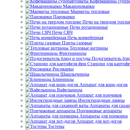
Кофемашины супер
Макароноварки
Мармиты тепловые
Пароварки
Печи на твердом топли
Печи ротационные
Печи СВЧ
Печь конвейерная
Плиты газовые
Тепловые витрины
Фритюрницы
Подогреватель блю
Станции для картофе
Рисоварки
Шашлычницы
Блинницы
Аппарат для корн-догов
Вафельницы
Аппарат для пончиков
Инсектицидные лампы
Аппараты для саха
Пончиковые аппараты
Аппараты для попкорна
Аппарат для хот-догов
Тостеры