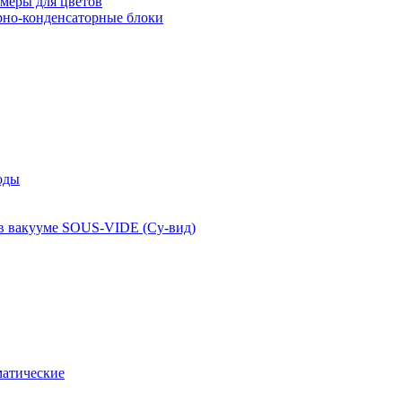
меры для цветов
рно-конденсаторные блоки
оды
 в вакууме SOUS-VIDE (Су-вид)
атические