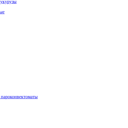
кукурузы
ые
 пароконвектоматы