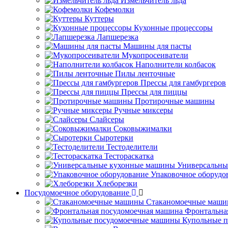
Измельчитель льда
Кофемолки
Куттеры
Кухонные процессоры
Лапшерезка
Машины для пасты
Мукопросеиватели
Наполнители колбасок
Пилы ленточные
Прессы для гамбургеров
Прессы для пиццы
Протирочные машины
Ручные миксеры
Слайсеры
Соковыжималки
Сыротерки
Тестоделители
Тестораскатка
Универсальны
Упаковочное оборудо
Хлеборезки
Посудомоечное оборудование
Стаканомоечные маш
Фронтальна
Купольные 