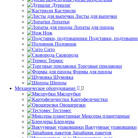
Дуршлаг
Кастрюли
Листы для выпечки
Лопатки
Лопаты для пиццы
Нож
Подставки, подтоварн
Половник
Сито
Сковорода
Термос
Торговые прилавоки
Формы для пиццы
Шумовка
Щипцы
Механическое оборудование
Мясорубки
Картофелечистки
Овощерезки
Тестомес
Миксеры планетарные
Блендеры
Вакуумные упаковщики
Запайщик пакетов