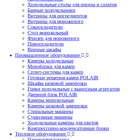
Холодильные столы для пиццы и салатов
Барные холодильники
Витрины для ингредиентов
Витрины для мороженого
Сокоохладители
Стол морозильный
Фризер для мороженого
Пивоохладители
Винные шкафы
Промышленное оборудование
Камеры холодильные
Моноблоки для камер
Сплит-системы для камер
Готовые решения камер POLAIR
Шкафы шоковой заморозки
Горки холодильные с выносным агрегатом
Дверной блок POLAIR
Камеры морозильные
Камеры шоковой заморозки
Стиральные машины
Сушильные машины
Холодильные камеры для цветов
Компрессорно-конденсаторные блоки
Тепловое оборудование
Пароконвектоматы