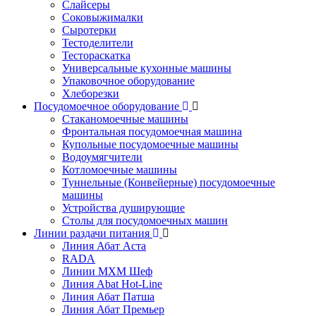
Слайсеры
Соковыжималки
Сыротерки
Тестоделители
Тестораскатка
Универсальные кухонные машины
Упаковочное оборудование
Хлеборезки
Посудомоечное оборудование
Стаканомоечные машины
Фронтальная посудомоечная машина
Купольные посудомоечные машины
Водоумягчители
Котломоечные машины
Туннельные (Конвейерные) посудомоечные
машины
Устройства душирующие
Столы для посудомоечных машин
Линии раздачи питания
Линия Абат Аста
RADA
Линии МХМ Шеф
Линия Abat Hot-Line
Линия Абат Патша
Линия Абат Премьер