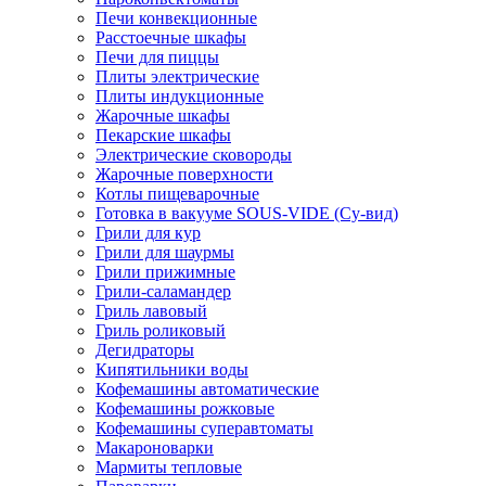
Печи конвекционные
Расстоечные шкафы
Печи для пиццы
Плиты электрические
Плиты индукционные
Жарочные шкафы
Пекарские шкафы
Электрические сковороды
Жарочные поверхности
Котлы пищеварочные
Готовка в вакууме SOUS-VIDE (Су-вид)
Грили для кур
Грили для шаурмы
Грили прижимные
Грили-саламандер
Гриль лавовый
Гриль роликовый
Дегидраторы
Кипятильники воды
Кофемашины автоматические
Кофемашины рожковые
Кофемашины суперавтоматы
Макароноварки
Мармиты тепловые