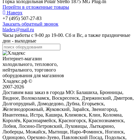
Горка холодильная Polair Stretto 1875 MG Plug-In
Перейти в отложенные товары
Наверх
+7 (495) 507-27-83
Заказать обратный звонок
hladex@mail.ru
Часы работы с
9-00
до
19-00
. Сб и Вс, а также праздничные
дни - выходные
Интернет-магазин
холодильного, теплового,
нейтрального, торгового
оборудования для магазинов
Хладекс.рф ©
2007-2026
Доставим ваш заказ в города МО:
Балашиха, Бронницы,
Видное, Волоколамск, Воскресенск, Дзержинский, Дмитров,
Долгопрудный, Домодедово, Дубна, Егорьевск,
Железнодорожный, Жуковский, Зарайск, Звенигород,
Ивантеевка, Истра, Кашира, Климовск, Клин, Коломна,
Королёв, Красноармейск, Красногорск, Краснознаменск,
Лобня, Лосино-Петровский, Луховицы, Лыткарино,
Люберцы, Можайск, Мытищи, Наро-Фоминск, Ногинск,
Одинцово, Орехово-Зуево, Павловский Посад, Подольск,