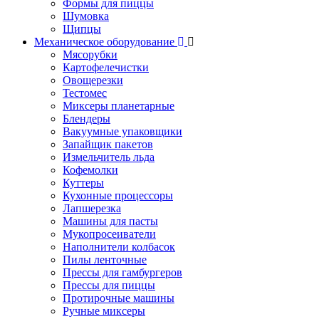
Формы для пиццы
Шумовка
Щипцы
Механическое оборудование
Мясорубки
Картофелечистки
Овощерезки
Тестомес
Миксеры планетарные
Блендеры
Вакуумные упаковщики
Запайщик пакетов
Измельчитель льда
Кофемолки
Куттеры
Кухонные процессоры
Лапшерезка
Машины для пасты
Мукопросеиватели
Наполнители колбасок
Пилы ленточные
Прессы для гамбургеров
Прессы для пиццы
Протирочные машины
Ручные миксеры