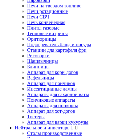
Пароварки
Печи на твердом топливе
Печи ротационные
Печи СВЧ
Печь конвейерная
Плиты газовые
Тепловые витрины
Фритюрницы
Подогреватель блюд и посуды
Станции для картофеля фри
Рисоварки
Шашлычницы
Блинницы
Аппарат для корн-догов
Вафельницы
Аппарат для пончиков
Инсектицидные лампы
Аппараты для сахарной ваты
Пончиковые аппараты
Аппараты для попкорна
Аппарат для хот-догов
Тостеры
Аппарат для варки кукурузы
Нейтральное и инвентарь
Столы производственные