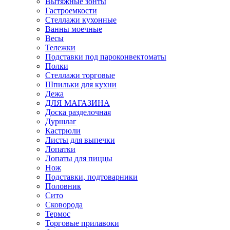
Вытяжные зонты
Гастроемкости
Стеллажи кухонные
Ванны моечные
Весы
Тележки
Подставки под пароконвектоматы
Полки
Стеллажи торговые
Шпильки для кухни
Дежа
ДЛЯ МАГАЗИНА
Доска разделочная
Дуршлаг
Кастрюли
Листы для выпечки
Лопатки
Лопаты для пиццы
Нож
Подставки, подтоварники
Половник
Сито
Сковорода
Термос
Торговые прилавоки