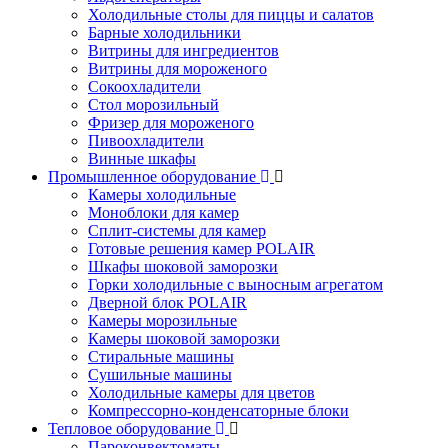
Холодильные столы для пиццы и салатов
Барные холодильники
Витрины для ингредиентов
Витрины для мороженого
Сокоохладители
Стол морозильный
Фризер для мороженого
Пивоохладители
Винные шкафы
Промышленное оборудование
Камеры холодильные
Моноблоки для камер
Сплит-системы для камер
Готовые решения камер POLAIR
Шкафы шоковой заморозки
Горки холодильные с выносным агрегатом
Дверной блок POLAIR
Камеры морозильные
Камеры шоковой заморозки
Стиральные машины
Сушильные машины
Холодильные камеры для цветов
Компрессорно-конденсаторные блоки
Тепловое оборудование
Пароконвектоматы