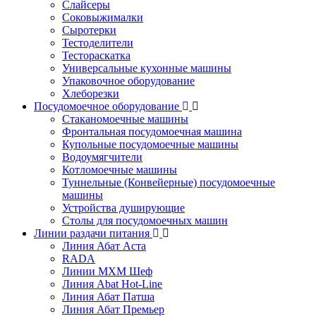
Слайсеры
Соковыжималки
Сыротерки
Тестоделители
Тестораскатка
Универсальные кухонные машины
Упаковочное оборудование
Хлеборезки
Посудомоечное оборудование
Стаканомоечные машины
Фронтальная посудомоечная машина
Купольные посудомоечные машины
Водоумягчители
Котломоечные машины
Туннельные (Конвейерные) посудомоечные
машины
Устройства душирующие
Столы для посудомоечных машин
Линии раздачи питания
Линия Абат Аста
RADA
Линии МХМ Шеф
Линия Abat Hot-Line
Линия Абат Патша
Линия Абат Премьер