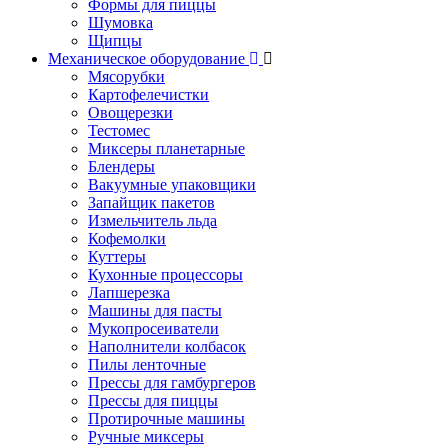
Формы для пиццы
Шумовка
Щипцы
Механическое оборудование
Мясорубки
Картофелечистки
Овощерезки
Тестомес
Миксеры планетарные
Блендеры
Вакуумные упаковщики
Запайщик пакетов
Измельчитель льда
Кофемолки
Куттеры
Кухонные процессоры
Лапшерезка
Машины для пасты
Мукопросеиватели
Наполнители колбасок
Пилы ленточные
Прессы для гамбургеров
Прессы для пиццы
Протирочные машины
Ручные миксеры