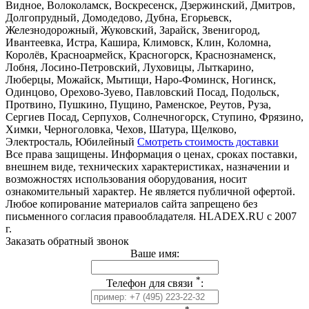
Видное, Волоколамск, Воскресенск, Дзержинский, Дмитров,
Долгопрудный, Домодедово, Дубна, Егорьевск,
Железнодорожный, Жуковский, Зарайск, Звенигород,
Ивантеевка, Истра, Кашира, Климовск, Клин, Коломна,
Королёв, Красноармейск, Красногорск, Краснознаменск,
Лобня, Лосино-Петровский, Луховицы, Лыткарино,
Люберцы, Можайск, Мытищи, Наро-Фоминск, Ногинск,
Одинцово, Орехово-Зуево, Павловский Посад, Подольск,
Протвино, Пушкино, Пущино, Раменское, Реутов, Руза,
Сергиев Посад, Серпухов, Солнечногорск, Ступино, Фрязино,
Химки, Черноголовка, Чехов, Шатура, Щелково,
Электросталь, Юбилейный
Смотреть стоимость доставки
Все права защищены. Информация о ценах, сроках поставки,
внешнем виде, технических характеристиках, назначении и
возможностях использования оборудования, носит
ознакомительный характер. Не является публичной офертой.
Любое копирование материалов сайта запрещено без
письменного согласия правообладателя. HLADEX.RU c 2007
г.
Заказать обратный звонок
Ваше имя:
*
Телефон для связи
: