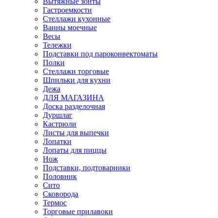
Вытяжные зонты
Гастроемкости
Стеллажи кухонные
Ванны моечные
Весы
Тележки
Подставки под пароконвектоматы
Полки
Стеллажи торговые
Шпильки для кухни
Дежа
ДЛЯ МАГАЗИНА
Доска разделочная
Дуршлаг
Кастрюли
Листы для выпечки
Лопатки
Лопаты для пиццы
Нож
Подставки, подтоварники
Половник
Сито
Сковорода
Термос
Торговые прилавоки