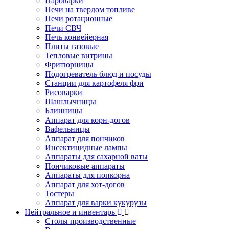
Пароварки
Печи на твердом топливе
Печи ротационные
Печи СВЧ
Печь конвейерная
Плиты газовые
Тепловые витрины
Фритюрницы
Подогреватель блюд и посуды
Станции для картофеля фри
Рисоварки
Шашлычницы
Блинницы
Аппарат для корн-догов
Вафельницы
Аппарат для пончиков
Инсектицидные лампы
Аппараты для сахарной ваты
Пончиковые аппараты
Аппараты для попкорна
Аппарат для хот-догов
Тостеры
Аппарат для варки кукурузы
Нейтральное и инвентарь
Столы производственные