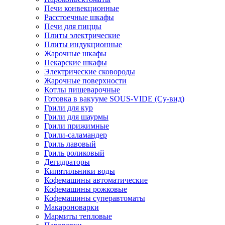
Печи конвекционные
Расстоечные шкафы
Печи для пиццы
Плиты электрические
Плиты индукционные
Жарочные шкафы
Пекарские шкафы
Электрические сковороды
Жарочные поверхности
Котлы пищеварочные
Готовка в вакууме SOUS-VIDE (Су-вид)
Грили для кур
Грили для шаурмы
Грили прижимные
Грили-саламандер
Гриль лавовый
Гриль роликовый
Дегидраторы
Кипятильники воды
Кофемашины автоматические
Кофемашины рожковые
Кофемашины суперавтоматы
Макароноварки
Мармиты тепловые