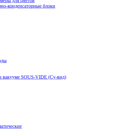
меры для цветов
рно-конденсаторные блоки
оды
 в вакууме SOUS-VIDE (Су-вид)
атические