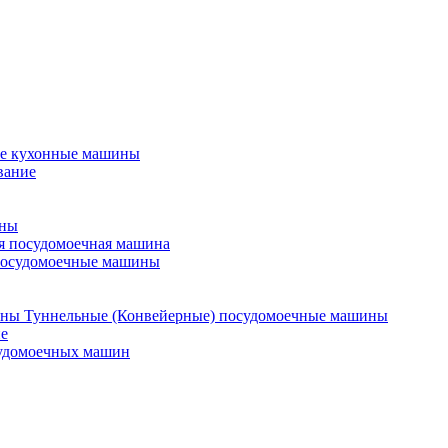
е кухонные машины
вание
ины
я посудомоечная машина
посудомоечные машины
Туннельные (Конвейерные) посудомоечные машины
е
судомоечных машин