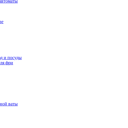
автоматы
ве
д и посуды
ля фри
рной ваты