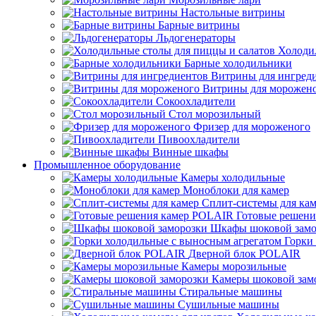
Настольные витрины
Барные витрины
Льдогенераторы
Холоди
Барные холодильники
Витрины для ингред
Витрины для морожен
Сокоохладители
Стол морозильный
Фризер для мороженого
Пивоохладители
Винные шкафы
Промышленное оборудование
Камеры холодильные
Моноблоки для камер
Сплит-системы для ка
Готовые решен
Шкафы шоковой замо
Горки
Дверной блок POLAIR
Камеры морозильные
Камеры шоковой зам
Стиральные машины
Сушильные машины