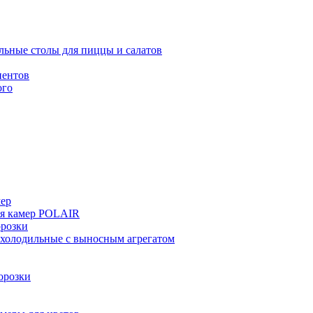
льные столы для пиццы и салатов
иентов
ого
мер
ия камер POLAIR
розки
 холодильные с выносным агрегатом
орозки