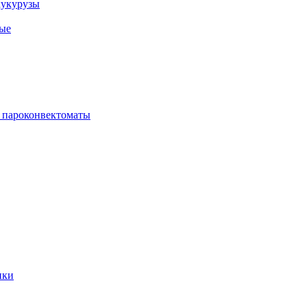
кукурузы
ые
 пароконвектоматы
ики