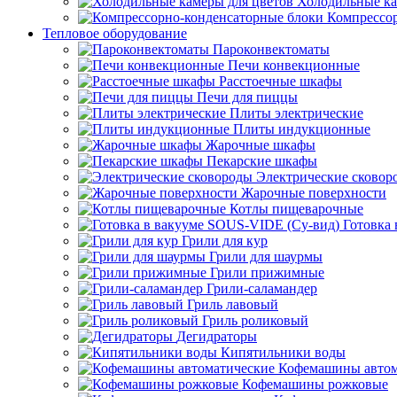
Холодильные ка
Компрессо
Тепловое оборудование
Пароконвектоматы
Печи конвекционные
Расстоечные шкафы
Печи для пиццы
Плиты электрические
Плиты индукционные
Жарочные шкафы
Пекарские шкафы
Электрические сковор
Жарочные поверхности
Котлы пищеварочные
Готовка
Грили для кур
Грили для шаурмы
Грили прижимные
Грили-саламандер
Гриль лавовый
Гриль роликовый
Дегидраторы
Кипятильники воды
Кофемашины автом
Кофемашины рожковые