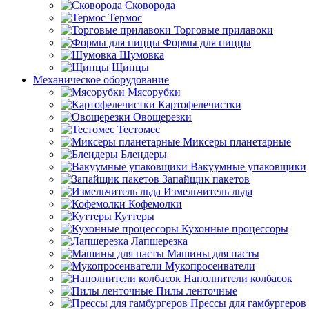
Сковорода
Термос
Торговые прилавоки
Формы для пиццы
Шумовка
Щипцы
Механическое оборудование
Мясорубки
Картофелечистки
Овощерезки
Тестомес
Миксеры планетарные
Блендеры
Вакуумные упаковщики
Запайщик пакетов
Измельчитель льда
Кофемолки
Куттеры
Кухонные процессоры
Лапшерезка
Машины для пасты
Мукопросеиватели
Наполнители колбасок
Пилы ленточные
Прессы для гамбургеров