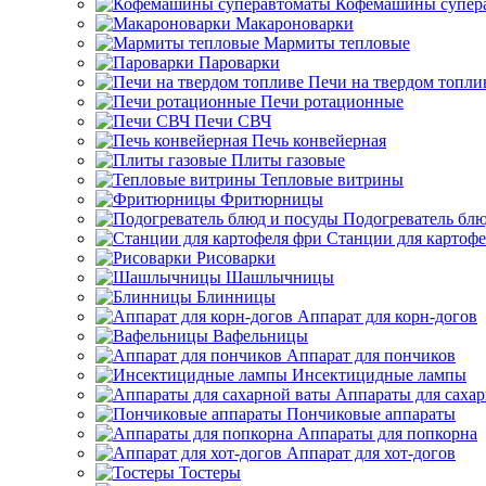
Кофемашины супер
Макароноварки
Мармиты тепловые
Пароварки
Печи на твердом топли
Печи ротационные
Печи СВЧ
Печь конвейерная
Плиты газовые
Тепловые витрины
Фритюрницы
Подогреватель блю
Станции для картофе
Рисоварки
Шашлычницы
Блинницы
Аппарат для корн-догов
Вафельницы
Аппарат для пончиков
Инсектицидные лампы
Аппараты для саха
Пончиковые аппараты
Аппараты для попкорна
Аппарат для хот-догов
Тостеры