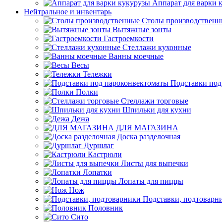
Аппарат для варки 
Нейтральное и инвентарь
Столы производственн
Вытяжные зонты
Гастроемкости
Стеллажи кухонные
Ванны моечные
Весы
Тележки
Подставки под
Полки
Стеллажи торговые
Шпильки для кухни
Дежа
ДЛЯ МАГАЗИНА
Доска разделочная
Дуршлаг
Кастрюли
Листы для выпечки
Лопатки
Лопаты для пиццы
Нож
Подставки, подтоварн
Половник
Сито