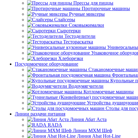
Прессы для пиццы
Протирочные машины
Ручные миксеры
Слайсеры
Соковыжималки
Сыротерки
Тестоделители
Тестораскатка
Универсальны
Упаковочное оборудо
Хлеборезки
Посудомоечное оборудование
Стаканомоечные маш
Фронтальна
Купольные 
Водоумягчители
Котломоечные машины
Устройства душирующи
Столы для по
Линии раздачи питания
Линия Абат Аста
RADA
Линии МХМ Шеф
Линия Abat Hot-Line