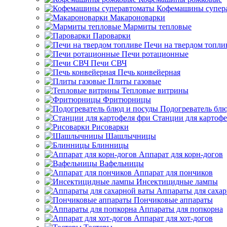
Кофемашины супер
Макароноварки
Мармиты тепловые
Пароварки
Печи на твердом топли
Печи ротационные
Печи СВЧ
Печь конвейерная
Плиты газовые
Тепловые витрины
Фритюрницы
Подогреватель блю
Станции для картофе
Рисоварки
Шашлычницы
Блинницы
Аппарат для корн-догов
Вафельницы
Аппарат для пончиков
Инсектицидные лампы
Аппараты для саха
Пончиковые аппараты
Аппараты для попкорна
Аппарат для хот-догов