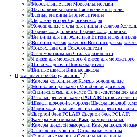
Морозильные лари
Настольные витрины
Барные витрины
Льдогенераторы
Холоди
Барные холодильники
Витрины для ингред
Витрины для морожен
Сокоохладители
Стол морозильный
Фризер для мороженого
Пивоохладители
Винные шкафы
Промышленное оборудование
Камеры холодильные
Моноблоки для камер
Сплит-системы для ка
Готовые решен
Шкафы шоковой замо
Горки
Дверной блок POLAIR
Камеры морозильные
Камеры шоковой зам
Стиральные машины
Сушильные машины