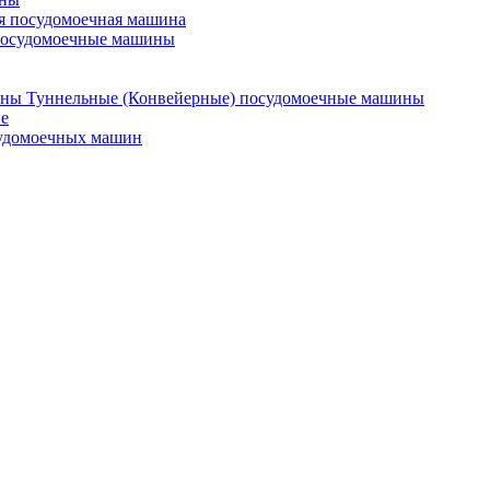
я посудомоечная машина
посудомоечные машины
Туннельные (Конвейерные) посудомоечные машины
е
судомоечных машин