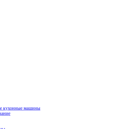
е кухонные машины
вание
ины