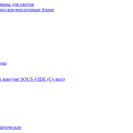
меры для цветов
рно-конденсаторные блоки
оды
 в вакууме SOUS-VIDE (Су-вид)
атические