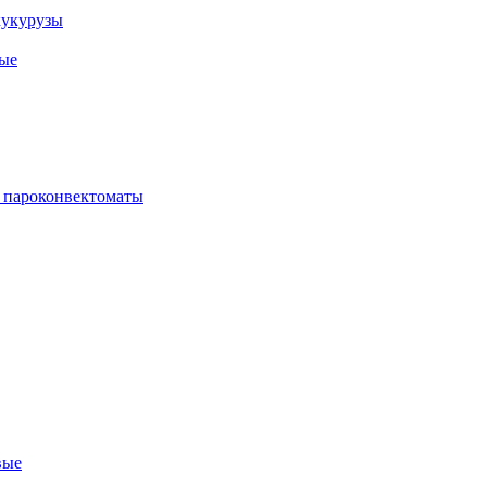
кукурузы
ые
 пароконвектоматы
вые