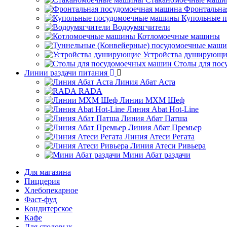
Фронтальна
Купольные 
Водоумягчители
Котломоечные машины
Устройства душирующи
Столы для по
Линии раздачи питания
Линия Абат Аста
RADA
Линии МХМ Шеф
Линия Abat Hot-Line
Линия Абат Патша
Линия Абат Премьер
Линия Атеси Регата
Линия Атеси Ривьера
Мини Абат раздачи
Для магазина
Пиццерия
Хлебопекарное
Фаст-фуд
Кондитерское
Кафе
Для столовых