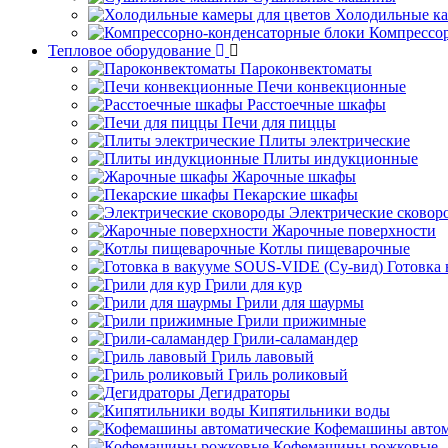
Холодильные ка
Компрессо
Тепловое оборудование
Пароконвектоматы
Печи конвекционные
Расстоечные шкафы
Печи для пиццы
Плиты электрические
Плиты индукционные
Жарочные шкафы
Пекарские шкафы
Электрические сковор
Жарочные поверхности
Котлы пищеварочные
Готовка
Грили для кур
Грили для шаурмы
Грили прижимные
Грили-саламандер
Гриль лавовый
Гриль роликовый
Дегидраторы
Кипятильники воды
Кофемашины автом
Кофемашины рожковые