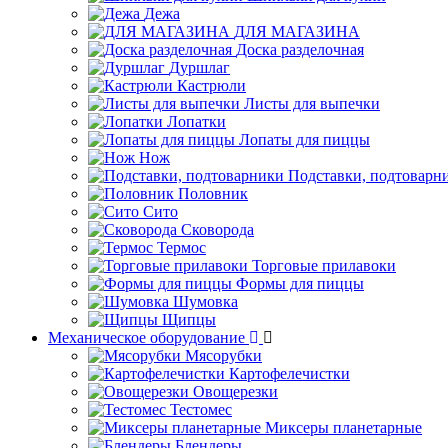
Дежа
ДЛЯ МАГАЗИНА
Доска разделочная
Дуршлаг
Кастрюли
Листы для выпечки
Лопатки
Лопаты для пиццы
Нож
Подставки, подтоварн
Половник
Сито
Сковорода
Термос
Торговые прилавоки
Формы для пиццы
Шумовка
Щипцы
Механическое оборудование
Мясорубки
Картофелечистки
Овощерезки
Тестомес
Миксеры планетарные
Блендеры