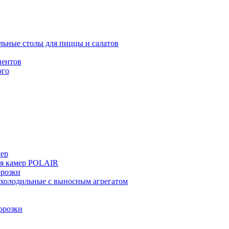
льные столы для пиццы и салатов
иентов
ого
мер
ия камер POLAIR
розки
 холодильные с выносным агрегатом
орозки