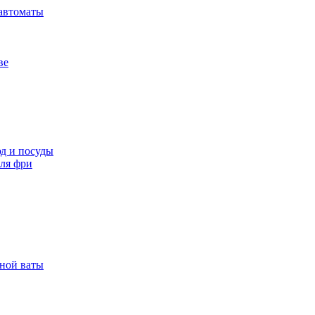
автоматы
ве
д и посуды
ля фри
рной ваты