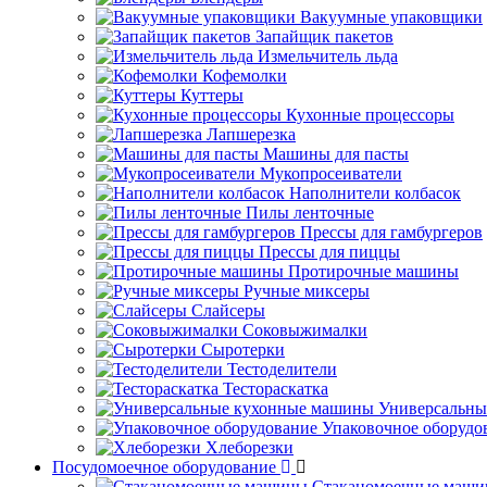
Вакуумные упаковщики
Запайщик пакетов
Измельчитель льда
Кофемолки
Куттеры
Кухонные процессоры
Лапшерезка
Машины для пасты
Мукопросеиватели
Наполнители колбасок
Пилы ленточные
Прессы для гамбургеров
Прессы для пиццы
Протирочные машины
Ручные миксеры
Слайсеры
Соковыжималки
Сыротерки
Тестоделители
Тестораскатка
Универсальны
Упаковочное оборудо
Хлеборезки
Посудомоечное оборудование
Стаканомоечные маш