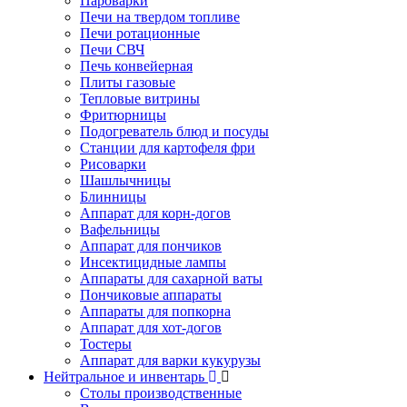
Пароварки
Печи на твердом топливе
Печи ротационные
Печи СВЧ
Печь конвейерная
Плиты газовые
Тепловые витрины
Фритюрницы
Подогреватель блюд и посуды
Станции для картофеля фри
Рисоварки
Шашлычницы
Блинницы
Аппарат для корн-догов
Вафельницы
Аппарат для пончиков
Инсектицидные лампы
Аппараты для сахарной ваты
Пончиковые аппараты
Аппараты для попкорна
Аппарат для хот-догов
Тостеры
Аппарат для варки кукурузы
Нейтральное и инвентарь
Столы производственные