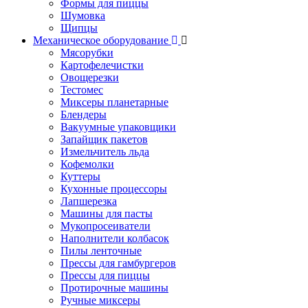
Формы для пиццы
Шумовка
Щипцы
Механическое оборудование
Мясорубки
Картофелечистки
Овощерезки
Тестомес
Миксеры планетарные
Блендеры
Вакуумные упаковщики
Запайщик пакетов
Измельчитель льда
Кофемолки
Куттеры
Кухонные процессоры
Лапшерезка
Машины для пасты
Мукопросеиватели
Наполнители колбасок
Пилы ленточные
Прессы для гамбургеров
Прессы для пиццы
Протирочные машины
Ручные миксеры