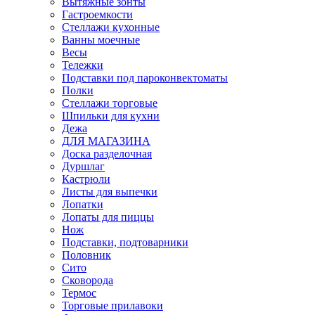
Вытяжные зонты
Гастроемкости
Стеллажи кухонные
Ванны моечные
Весы
Тележки
Подставки под пароконвектоматы
Полки
Стеллажи торговые
Шпильки для кухни
Дежа
ДЛЯ МАГАЗИНА
Доска разделочная
Дуршлаг
Кастрюли
Листы для выпечки
Лопатки
Лопаты для пиццы
Нож
Подставки, подтоварники
Половник
Сито
Сковорода
Термос
Торговые прилавоки