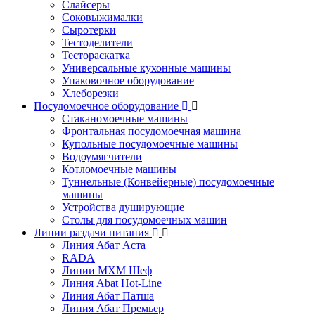
Слайсеры
Соковыжималки
Сыротерки
Тестоделители
Тестораскатка
Универсальные кухонные машины
Упаковочное оборудование
Хлеборезки
Посудомоечное оборудование
Стаканомоечные машины
Фронтальная посудомоечная машина
Купольные посудомоечные машины
Водоумягчители
Котломоечные машины
Туннельные (Конвейерные) посудомоечные
машины
Устройства душирующие
Столы для посудомоечных машин
Линии раздачи питания
Линия Абат Аста
RADA
Линии МХМ Шеф
Линия Abat Hot-Line
Линия Абат Патша
Линия Абат Премьер