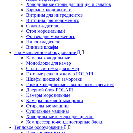
Холодильные столы для пиццы и салатов
Барные холодильники
Витрины для ингредиентов
Витрины для мороженого
Сокоохладители
Стол морозильный
Фризер для мороженого
Пивоохладители
Винные шкафы
Промышленное оборудование
Камеры холодильные
Моноблоки для камер
Сплит-системы для камер
Готовые решения камер POLAIR
Шкафы шоковой заморозки
Горки холодильные с выносным агрегатом
Дверной блок POLAIR
Камеры морозильные
Камеры шоковой заморозки
Стиральные машины
Сушильные машины
Холодильные камеры для цветов
Компрессорно-конденсаторные блоки
Тепловое оборудование
Пароконвектоматы