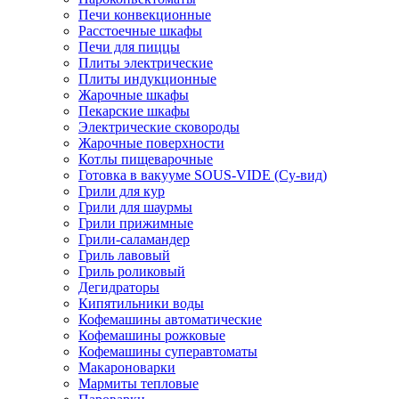
Печи конвекционные
Расстоечные шкафы
Печи для пиццы
Плиты электрические
Плиты индукционные
Жарочные шкафы
Пекарские шкафы
Электрические сковороды
Жарочные поверхности
Котлы пищеварочные
Готовка в вакууме SOUS-VIDE (Су-вид)
Грили для кур
Грили для шаурмы
Грили прижимные
Грили-саламандер
Гриль лавовый
Гриль роликовый
Дегидраторы
Кипятильники воды
Кофемашины автоматические
Кофемашины рожковые
Кофемашины суперавтоматы
Макароноварки
Мармиты тепловые