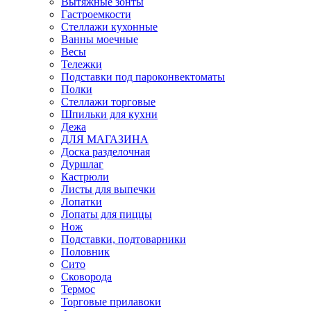
Вытяжные зонты
Гастроемкости
Стеллажи кухонные
Ванны моечные
Весы
Тележки
Подставки под пароконвектоматы
Полки
Стеллажи торговые
Шпильки для кухни
Дежа
ДЛЯ МАГАЗИНА
Доска разделочная
Дуршлаг
Кастрюли
Листы для выпечки
Лопатки
Лопаты для пиццы
Нож
Подставки, подтоварники
Половник
Сито
Сковорода
Термос
Торговые прилавоки