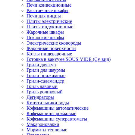
Печи конвекционные
Расстоечные шкафы
Печи для пиццы
Плиты электрические
Плиты индукционные
Жарочные шкафы
Пекарские шкафы
Электрические сковороды
Жарочные поверхности
Котлы пищеварочные
Готовка в вакууме SOUS-VIDE (Су-вид)
Грили для кур
Грили для шаурмы
Грили прижимные
Грили-саламандер
Гриль лавовый
Гриль роликовый
Дегидраторы
Кипятильники воды
Кофемашины автоматические
Кофемашины рожковые
Кофемашины суперавтоматы
Макароноварки
Мармиты тепловые