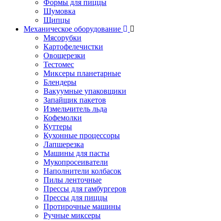
Формы для пиццы
Шумовка
Щипцы
Механическое оборудование
Мясорубки
Картофелечистки
Овощерезки
Тестомес
Миксеры планетарные
Блендеры
Вакуумные упаковщики
Запайщик пакетов
Измельчитель льда
Кофемолки
Куттеры
Кухонные процессоры
Лапшерезка
Машины для пасты
Мукопросеиватели
Наполнители колбасок
Пилы ленточные
Прессы для гамбургеров
Прессы для пиццы
Протирочные машины
Ручные миксеры