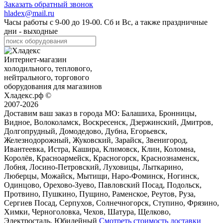
Заказать обратный звонок
hladex@mail.ru
Часы работы с
9-00
до
19-00
. Сб и Вс, а также праздничные
дни - выходные
Интернет-магазин
холодильного, теплового,
нейтрального, торгового
оборудования для магазинов
Хладекс.рф ©
2007-2026
Доставим ваш заказ в города МО:
Балашиха, Бронницы,
Видное, Волоколамск, Воскресенск, Дзержинский, Дмитров,
Долгопрудный, Домодедово, Дубна, Егорьевск,
Железнодорожный, Жуковский, Зарайск, Звенигород,
Ивантеевка, Истра, Кашира, Климовск, Клин, Коломна,
Королёв, Красноармейск, Красногорск, Краснознаменск,
Лобня, Лосино-Петровский, Луховицы, Лыткарино,
Люберцы, Можайск, Мытищи, Наро-Фоминск, Ногинск,
Одинцово, Орехово-Зуево, Павловский Посад, Подольск,
Протвино, Пушкино, Пущино, Раменское, Реутов, Руза,
Сергиев Посад, Серпухов, Солнечногорск, Ступино, Фрязино,
Химки, Черноголовка, Чехов, Шатура, Щелково,
Электросталь, Юбилейный
Смотреть стоимость доставки