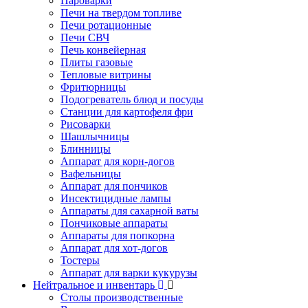
Пароварки
Печи на твердом топливе
Печи ротационные
Печи СВЧ
Печь конвейерная
Плиты газовые
Тепловые витрины
Фритюрницы
Подогреватель блюд и посуды
Станции для картофеля фри
Рисоварки
Шашлычницы
Блинницы
Аппарат для корн-догов
Вафельницы
Аппарат для пончиков
Инсектицидные лампы
Аппараты для сахарной ваты
Пончиковые аппараты
Аппараты для попкорна
Аппарат для хот-догов
Тостеры
Аппарат для варки кукурузы
Нейтральное и инвентарь
Столы производственные