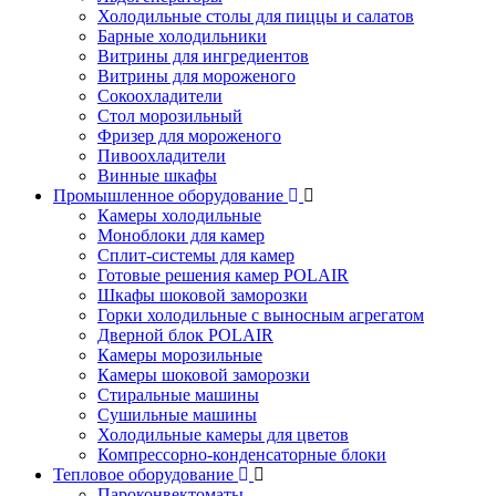
Холодильные столы для пиццы и салатов
Барные холодильники
Витрины для ингредиентов
Витрины для мороженого
Сокоохладители
Стол морозильный
Фризер для мороженого
Пивоохладители
Винные шкафы
Промышленное оборудование
Камеры холодильные
Моноблоки для камер
Сплит-системы для камер
Готовые решения камер POLAIR
Шкафы шоковой заморозки
Горки холодильные с выносным агрегатом
Дверной блок POLAIR
Камеры морозильные
Камеры шоковой заморозки
Стиральные машины
Сушильные машины
Холодильные камеры для цветов
Компрессорно-конденсаторные блоки
Тепловое оборудование
Пароконвектоматы