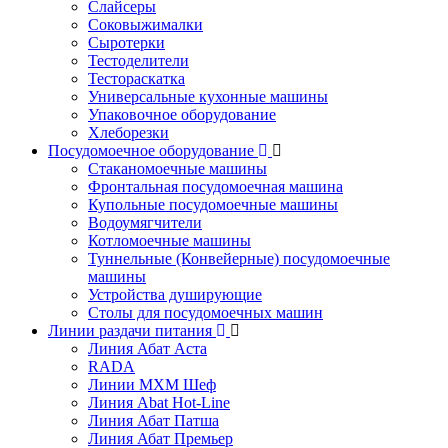
Слайсеры
Соковыжималки
Сыротерки
Тестоделители
Тестораскатка
Универсальные кухонные машины
Упаковочное оборудование
Хлеборезки
Посудомоечное оборудование
Стаканомоечные машины
Фронтальная посудомоечная машина
Купольные посудомоечные машины
Водоумягчители
Котломоечные машины
Туннельные (Конвейерные) посудомоечные
машины
Устройства душирующие
Столы для посудомоечных машин
Линии раздачи питания
Линия Абат Аста
RADA
Линии МХМ Шеф
Линия Abat Hot-Line
Линия Абат Патша
Линия Абат Премьер