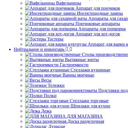
Вафельницы
Аппарат для пончиков
Инсектицидные лампы
Аппараты для саха
Пончиковые аппараты
Аппараты для попкорна
Аппарат для хот-догов
Тостеры
Аппарат для варки 
Нейтральное и инвентарь
Столы производственн
Вытяжные зонты
Гастроемкости
Стеллажи кухонные
Ванны моечные
Весы
Тележки
Подставки под
Полки
Стеллажи торговые
Шпильки для кухни
Дежа
ДЛЯ МАГАЗИНА
Доска разделочная
Дуршлаг