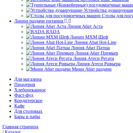
Устройства душирующи
Столы для по
Линии раздачи питания
Линия Абат Аста
RADA
Линии МХМ Шеф
Линия Abat Hot-Line
Линия Абат Патша
Линия Абат Премьер
Линия Атеси Регата
Линия Атеси Ривьера
Мини Абат раздачи
Для магазина
Пиццерия
Хлебопекарное
Фаст-фуд
Кондитерское
Кафе
Для столовых
Бары и пабы
Главная страница
/
Каталог