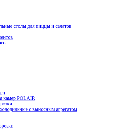
льные столы для пиццы и салатов
иентов
ого
мер
ия камер POLAIR
розки
 холодильные с выносным агрегатом
орозки