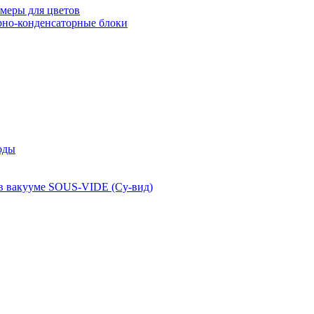
меры для цветов
рно-конденсаторные блоки
оды
 в вакууме SOUS-VIDE (Су-вид)