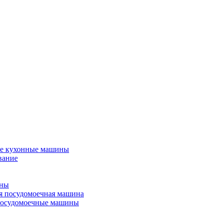
е кухонные машины
вание
ины
я посудомоечная машина
посудомоечные машины