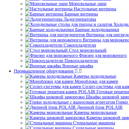
Морозильные лари
Настольные витрины
Барные витрины
Льдогенераторы
Холоди
Барные холодильники
Витрины для ингред
Витрины для морожен
Сокоохладители
Стол морозильный
Фризер для мороженого
Пивоохладители
Винные шкафы
Промышленное оборудование
Камеры холодильные
Моноблоки для камер
Сплит-системы для ка
Готовые решен
Шкафы шоковой замо
Горки
Дверной блок POLAIR
Камеры морозильные
Камеры шоковой зам
Стиральные машины
Сушильные машины