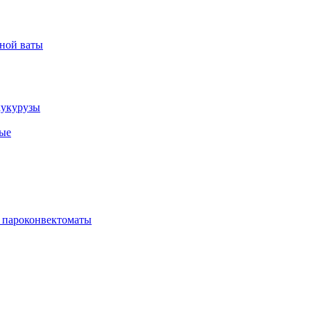
рной ваты
кукурузы
ые
 пароконвектоматы