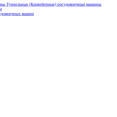
Туннельные (Конвейерные) посудомоечные машины
е
судомоечных машин