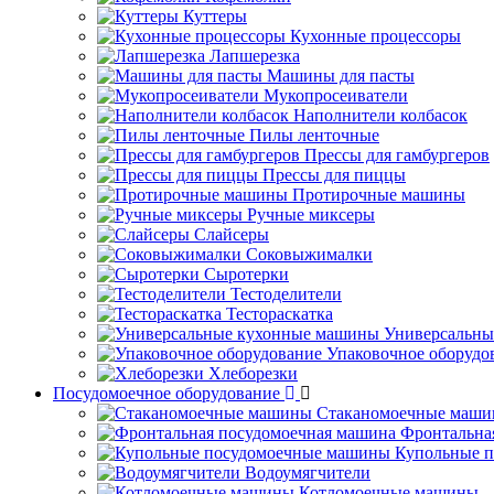
Куттеры
Кухонные процессоры
Лапшерезка
Машины для пасты
Мукопросеиватели
Наполнители колбасок
Пилы ленточные
Прессы для гамбургеров
Прессы для пиццы
Протирочные машины
Ручные миксеры
Слайсеры
Соковыжималки
Сыротерки
Тестоделители
Тестораскатка
Универсальны
Упаковочное оборудо
Хлеборезки
Посудомоечное оборудование
Стаканомоечные маш
Фронтальна
Купольные 
Водоумягчители
Котломоечные машины