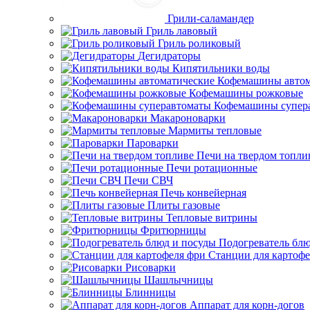
Грили-саламандер
Гриль лавовый
Гриль роликовый
Дегидраторы
Кипятильники воды
Кофемашины автом
Кофемашины рожковые
Кофемашины супер
Макароноварки
Мармиты тепловые
Пароварки
Печи на твердом топли
Печи ротационные
Печи СВЧ
Печь конвейерная
Плиты газовые
Тепловые витрины
Фритюрницы
Подогреватель блю
Станции для картофе
Рисоварки
Шашлычницы
Блинницы
Аппарат для корн-догов