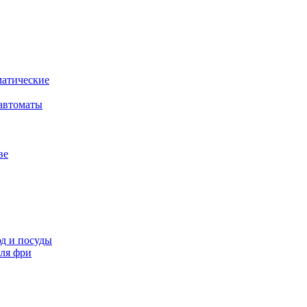
атические
автоматы
ве
д и посуды
ля фри