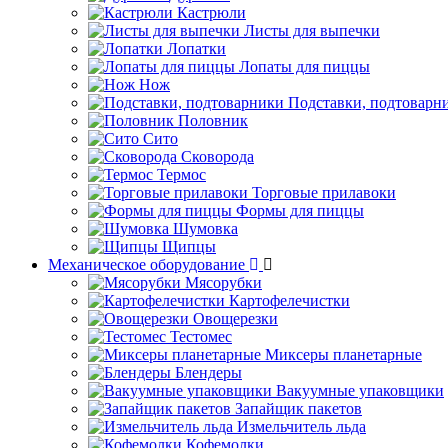
Кастрюли
Листы для выпечки
Лопатки
Лопаты для пиццы
Нож
Подставки, подтоварн
Половник
Сито
Сковорода
Термос
Торговые прилавоки
Формы для пиццы
Шумовка
Щипцы
Механическое оборудование
Мясорубки
Картофелечистки
Овощерезки
Тестомес
Миксеры планетарные
Блендеры
Вакуумные упаковщики
Запайщик пакетов
Измельчитель льда
Кофемолки