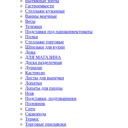
Вытяжные зонты
Гастроемкости
Стеллажи кухонные
Ванны моечные
Весы
Тележки
Подставки под пароконвектоматы
Полки
Стеллажи торговые
Шпильки для кухни
Дежа
ДЛЯ МАГАЗИНА
Доска разделочная
Дуршлаг
Кастрюли
Листы для выпечки
Лопатки
Лопаты для пиццы
Нож
Подставки, подтоварники
Половник
Сито
Сковорода
Термос
Торговые прилавоки