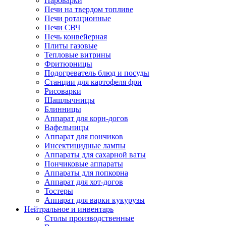
Пароварки
Печи на твердом топливе
Печи ротационные
Печи СВЧ
Печь конвейерная
Плиты газовые
Тепловые витрины
Фритюрницы
Подогреватель блюд и посуды
Станции для картофеля фри
Рисоварки
Шашлычницы
Блинницы
Аппарат для корн-догов
Вафельницы
Аппарат для пончиков
Инсектицидные лампы
Аппараты для сахарной ваты
Пончиковые аппараты
Аппараты для попкорна
Аппарат для хот-догов
Тостеры
Аппарат для варки кукурузы
Нейтральное и инвентарь
Столы производственные