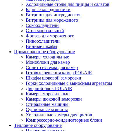
Холодильные столы для пиццы и салатов
Барные холодильники
Витрины для ингредиентов
Витрины для мороженого
Сокоохладители
Стол морозильный
Фризер для мороженого
Пивоохладители
Винные шкафы
Промышленное оборудование
Камеры холодильные
Моноблоки для камер
Сплит-системы для камер
Готовые решения камер POLAIR
Шкафы шоковой заморозки
Горки холодильные с выносным агрегатом
Дверной блок POLAIR
Камеры морозильные
Камеры шоковой заморозки
Стиральные машины
Сушильные машины
Холодильные камеры для цветов
Компрессорно-конденсаторные блоки
Тепловое оборудование
Пароконвектоматы