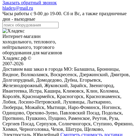
Заказать обратный звонок
hladex@mail.ru
Часы работы с
9-00
до
19-00
. Сб и Вс, а также праздничные
дни - выходные
Интернет-магазин
холодильного, теплового,
нейтрального, торгового
оборудования для магазинов
Хладекс.рф ©
2007-2026
Доставим ваш заказ в города МО:
Балашиха, Бронницы,
Видное, Волоколамск, Воскресенск, Дзержинский, Дмитров,
Долгопрудный, Домодедово, Дубна, Егорьевск,
Железнодорожный, Жуковский, Зарайск, Звенигород,
Ивантеевка, Истра, Кашира, Климовск, Клин, Коломна,
Королёв, Красноармейск, Красногорск, Краснознаменск,
Лобня, Лосино-Петровский, Луховицы, Лыткарино,
Люберцы, Можайск, Мытищи, Наро-Фоминск, Ногинск,
Одинцово, Орехово-Зуево, Павловский Посад, Подольск,
Протвино, Пушкино, Пущино, Раменское, Реутов, Руза,
Сергиев Посад, Серпухов, Солнечногорск, Ступино, Фрязино,
Химки, Черноголовка, Чехов, Шатура, Щелково,
Электросталь, Юбилейный
Смотреть стоимость доставки