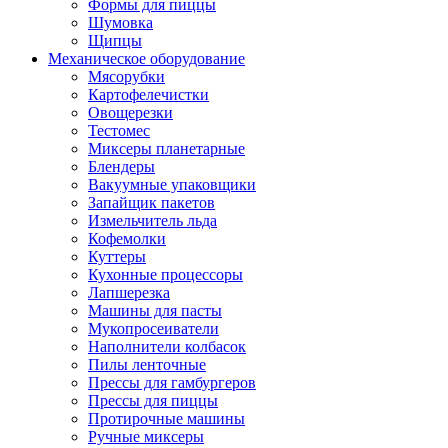
Формы для пиццы
Шумовка
Щипцы
Механическое оборудование
Мясорубки
Картофелечистки
Овощерезки
Тестомес
Миксеры планетарные
Блендеры
Вакуумные упаковщики
Запайщик пакетов
Измельчитель льда
Кофемолки
Куттеры
Кухонные процессоры
Лапшерезка
Машины для пасты
Мукопросеиватели
Наполнители колбасок
Пилы ленточные
Прессы для гамбургеров
Прессы для пиццы
Протирочные машины
Ручные миксеры