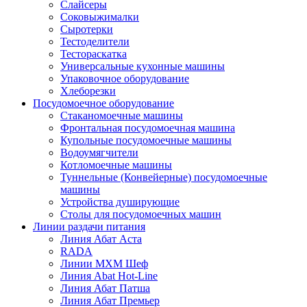
Слайсеры
Соковыжималки
Сыротерки
Тестоделители
Тестораскатка
Универсальные кухонные машины
Упаковочное оборудование
Хлеборезки
Посудомоечное оборудование
Стаканомоечные машины
Фронтальная посудомоечная машина
Купольные посудомоечные машины
Водоумягчители
Котломоечные машины
Туннельные (Конвейерные) посудомоечные
машины
Устройства душирующие
Столы для посудомоечных машин
Линии раздачи питания
Линия Абат Аста
RADA
Линии МХМ Шеф
Линия Abat Hot-Line
Линия Абат Патша
Линия Абат Премьер