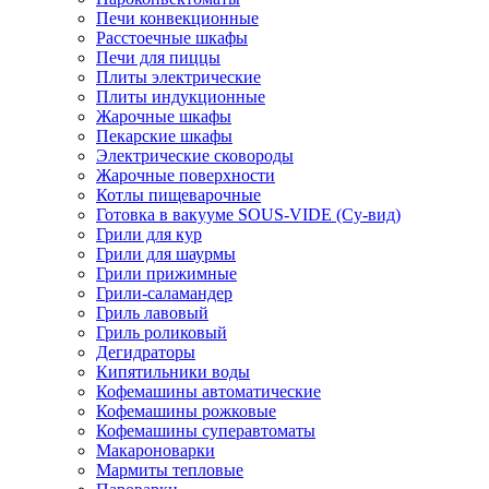
Печи конвекционные
Расстоечные шкафы
Печи для пиццы
Плиты электрические
Плиты индукционные
Жарочные шкафы
Пекарские шкафы
Электрические сковороды
Жарочные поверхности
Котлы пищеварочные
Готовка в вакууме SOUS-VIDE (Су-вид)
Грили для кур
Грили для шаурмы
Грили прижимные
Грили-саламандер
Гриль лавовый
Гриль роликовый
Дегидраторы
Кипятильники воды
Кофемашины автоматические
Кофемашины рожковые
Кофемашины суперавтоматы
Макароноварки
Мармиты тепловые