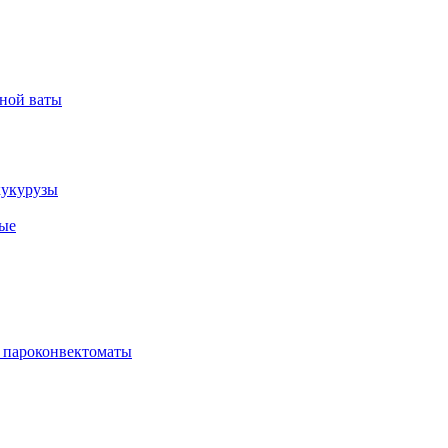
рной ваты
кукурузы
ые
 пароконвектоматы