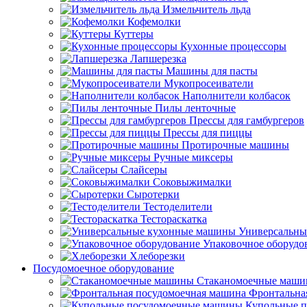
Измельчитель льда
Кофемолки
Куттеры
Кухонные процессоры
Лапшерезка
Машины для пасты
Мукопросеиватели
Наполнители колбасок
Пилы ленточные
Прессы для гамбургеров
Прессы для пиццы
Протирочные машины
Ручные миксеры
Слайсеры
Соковыжималки
Сыротерки
Тестоделители
Тестораскатка
Универсальны
Упаковочное оборудо
Хлеборезки
Посудомоечное оборудование
Стаканомоечные маш
Фронтальна
Купольные 