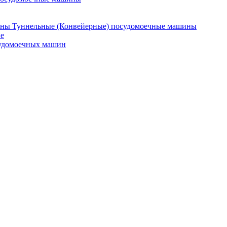
Туннельные (Конвейерные) посудомоечные машины
е
судомоечных машин