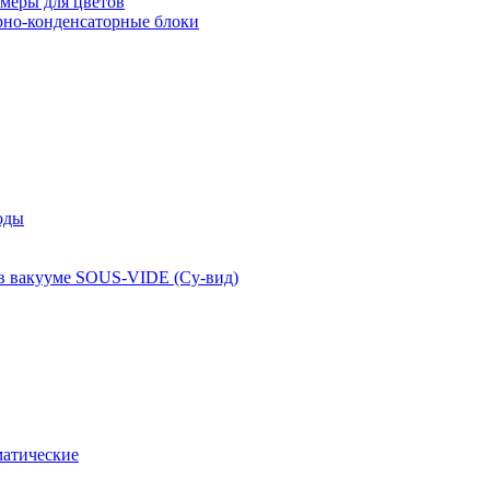
меры для цветов
рно-конденсаторные блоки
оды
 в вакууме SOUS-VIDE (Су-вид)
атические