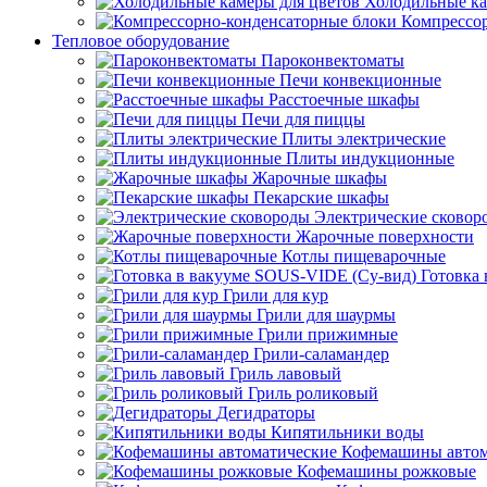
Холодильные ка
Компрессо
Тепловое оборудование
Пароконвектоматы
Печи конвекционные
Расстоечные шкафы
Печи для пиццы
Плиты электрические
Плиты индукционные
Жарочные шкафы
Пекарские шкафы
Электрические сковор
Жарочные поверхности
Котлы пищеварочные
Готовка
Грили для кур
Грили для шаурмы
Грили прижимные
Грили-саламандер
Гриль лавовый
Гриль роликовый
Дегидраторы
Кипятильники воды
Кофемашины автом
Кофемашины рожковые