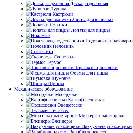
Доска разделочная
Дуршлаг
Кастрюли
Листы для выпечки
Лопатки
Лопаты для пиццы
Нож
Подставки, подтоварн
Половник
Сито
Сковорода
Термос
Торговые прилавоки
Формы для пиццы
Шумовка
Щипцы
Механическое оборудование
Мясорубки
Картофелечистки
Овощерезки
Тестомес
Миксеры планетарные
Блендеры
Вакуумные упаковщики
Запайщик пакетов