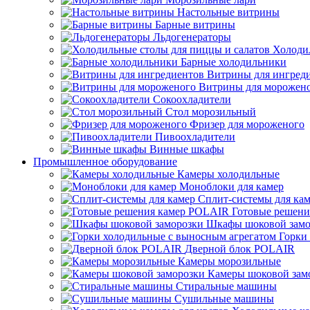
Настольные витрины
Барные витрины
Льдогенераторы
Холоди
Барные холодильники
Витрины для ингред
Витрины для морожен
Сокоохладители
Стол морозильный
Фризер для мороженого
Пивоохладители
Винные шкафы
Промышленное оборудование
Камеры холодильные
Моноблоки для камер
Сплит-системы для ка
Готовые решен
Шкафы шоковой замо
Горки
Дверной блок POLAIR
Камеры морозильные
Камеры шоковой зам
Стиральные машины
Сушильные машины