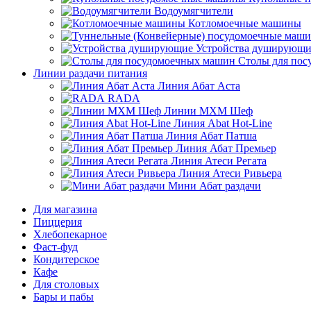
Водоумягчители
Котломоечные машины
Устройства душирующи
Столы для по
Линии раздачи питания
Линия Абат Аста
RADA
Линии МХМ Шеф
Линия Abat Hot-Line
Линия Абат Патша
Линия Абат Премьер
Линия Атеси Регата
Линия Атеси Ривьера
Мини Абат раздачи
Для магазина
Пиццерия
Хлебопекарное
Фаст-фуд
Кондитерское
Кафе
Для столовых
Бары и пабы