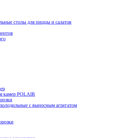
льные столы для пиццы и салатов
иентов
ого
мер
ия камер POLAIR
розки
 холодильные с выносным агрегатом
орозки