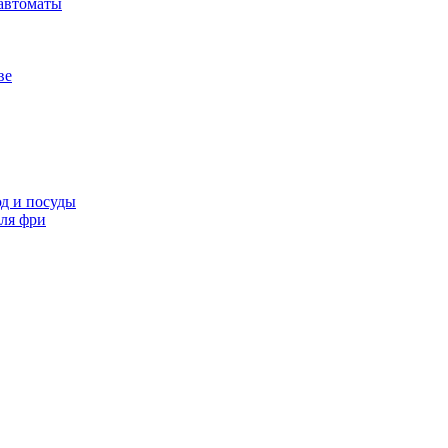
автоматы
ве
д и посуды
ля фри