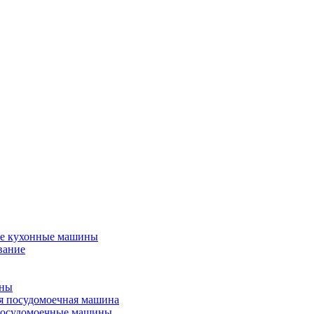
е кухонные машины
вание
ины
я посудомоечная машина
посудомоечные машины