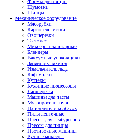
Формы для пиццы
Шумовка
Щипцы
Механическое оборудование
Мясорубки
Картофелечистки
Овощерезки
Тестомес
Миксеры планетарные
Блендеры
Вакуумные упаковщики
Запайщик пакетов
Измельчитель льда
Кофемолки
Куттеры
Кухонные процессоры
Лапшерезка
Машины для пасты
Мукопросеиватели
Наполнители колбасок
Пилы ленточные
Прессы для гамбургеров
Прессы для пиццы
Протирочные машины
Ручные миксеры