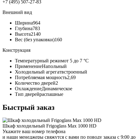
+7 (495) 507-27-83
Внешний вид
Ширина
964
Глубина
783
Высота
2140
Вес (без упаковки)
160
Конструкция
Температурный режим
от 5 до 7 °C
Применение
Напольный
Холодильный агрегат
встроенный
Потребляемая мощность
2,69
Количество дверей
2
Охлаждение
Динамическое
Тип дверей
распашные
Быстрый заказ
Шкаф холодильный Frigoglass Max 1000 HD
Укажите ваш номер телефона
и наши менеджеры свяжутся с вами по поводу заказа с 9:00 до