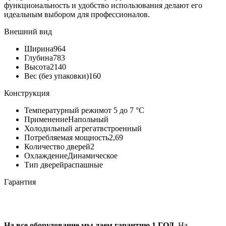
функциональность и удобство использования делают его
идеальным выбором для профессионалов.
Внешний вид
Ширина
964
Глубина
783
Высота
2140
Вес (без упаковки)
160
Конструкция
Температурный режим
от 5 до 7 °C
Применение
Напольный
Холодильный агрегат
встроенный
Потребляемая мощность
2,69
Количество дверей
2
Охлаждение
Динамическое
Тип дверей
распашные
Гарантия
На все оборудование мы даем гарантию 1 ГОД
. На