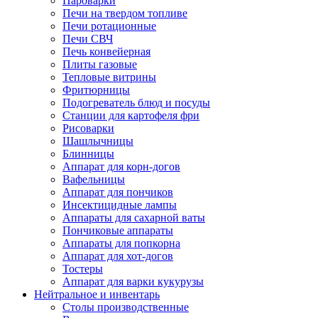
Пароварки
Печи на твердом топливе
Печи ротационные
Печи СВЧ
Печь конвейерная
Плиты газовые
Тепловые витрины
Фритюрницы
Подогреватель блюд и посуды
Станции для картофеля фри
Рисоварки
Шашлычницы
Блинницы
Аппарат для корн-догов
Вафельницы
Аппарат для пончиков
Инсектицидные лампы
Аппараты для сахарной ваты
Пончиковые аппараты
Аппараты для попкорна
Аппарат для хот-догов
Тостеры
Аппарат для варки кукурузы
Нейтральное и инвентарь
Столы производственные