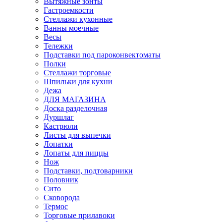
Вытяжные зонты
Гастроемкости
Стеллажи кухонные
Ванны моечные
Весы
Тележки
Подставки под пароконвектоматы
Полки
Стеллажи торговые
Шпильки для кухни
Дежа
ДЛЯ МАГАЗИНА
Доска разделочная
Дуршлаг
Кастрюли
Листы для выпечки
Лопатки
Лопаты для пиццы
Нож
Подставки, подтоварники
Половник
Сито
Сковорода
Термос
Торговые прилавоки