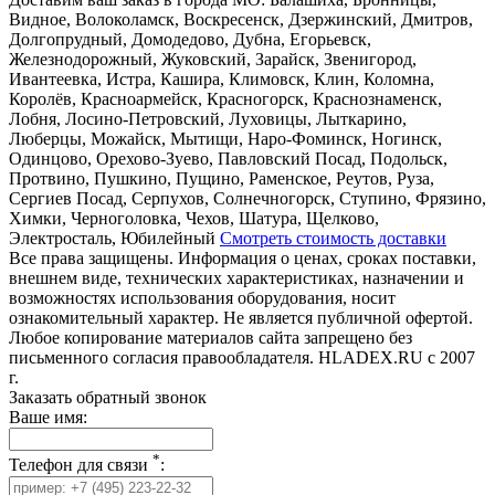
Видное, Волоколамск, Воскресенск, Дзержинский, Дмитров,
Долгопрудный, Домодедово, Дубна, Егорьевск,
Железнодорожный, Жуковский, Зарайск, Звенигород,
Ивантеевка, Истра, Кашира, Климовск, Клин, Коломна,
Королёв, Красноармейск, Красногорск, Краснознаменск,
Лобня, Лосино-Петровский, Луховицы, Лыткарино,
Люберцы, Можайск, Мытищи, Наро-Фоминск, Ногинск,
Одинцово, Орехово-Зуево, Павловский Посад, Подольск,
Протвино, Пушкино, Пущино, Раменское, Реутов, Руза,
Сергиев Посад, Серпухов, Солнечногорск, Ступино, Фрязино,
Химки, Черноголовка, Чехов, Шатура, Щелково,
Электросталь, Юбилейный
Смотреть стоимость доставки
Все права защищены. Информация о ценах, сроках поставки,
внешнем виде, технических характеристиках, назначении и
возможностях использования оборудования, носит
ознакомительный характер. Не является публичной офертой.
Любое копирование материалов сайта запрещено без
письменного согласия правообладателя. HLADEX.RU c 2007
г.
Заказать обратный звонок
Ваше имя:
*
Телефон для связи
: