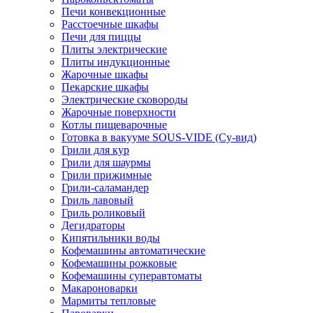
Печи конвекционные
Расстоечные шкафы
Печи для пиццы
Плиты электрические
Плиты индукционные
Жарочные шкафы
Пекарские шкафы
Электрические сковороды
Жарочные поверхности
Котлы пищеварочные
Готовка в вакууме SOUS-VIDE (Су-вид)
Грили для кур
Грили для шаурмы
Грили прижимные
Грили-саламандер
Гриль лавовый
Гриль роликовый
Дегидраторы
Кипятильники воды
Кофемашины автоматические
Кофемашины рожковые
Кофемашины суперавтоматы
Макароноварки
Мармиты тепловые