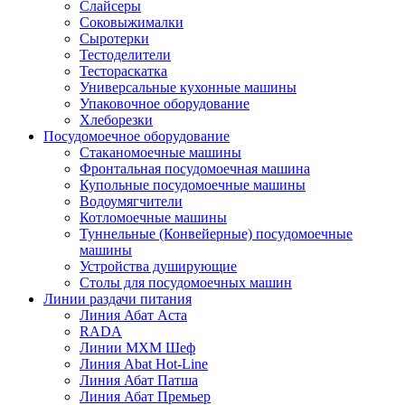
Слайсеры
Соковыжималки
Сыротерки
Тестоделители
Тестораскатка
Универсальные кухонные машины
Упаковочное оборудование
Хлеборезки
Посудомоечное оборудование
Стаканомоечные машины
Фронтальная посудомоечная машина
Купольные посудомоечные машины
Водоумягчители
Котломоечные машины
Туннельные (Конвейерные) посудомоечные
машины
Устройства душирующие
Столы для посудомоечных машин
Линии раздачи питания
Линия Абат Аста
RADA
Линии МХМ Шеф
Линия Abat Hot-Line
Линия Абат Патша
Линия Абат Премьер