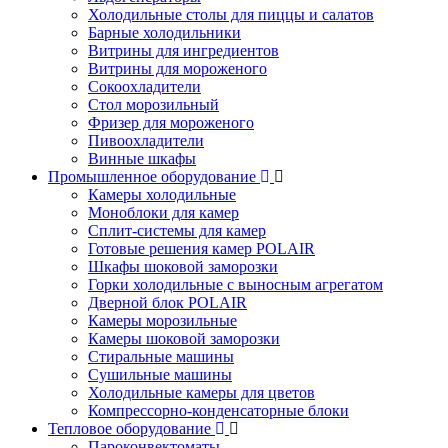
Холодильные столы для пиццы и салатов
Барные холодильники
Витрины для ингредиентов
Витрины для мороженого
Сокоохладители
Стол морозильный
Фризер для мороженого
Пивоохладители
Винные шкафы
Промышленное оборудование
Камеры холодильные
Моноблоки для камер
Сплит-системы для камер
Готовые решения камер POLAIR
Шкафы шоковой заморозки
Горки холодильные с выносным агрегатом
Дверной блок POLAIR
Камеры морозильные
Камеры шоковой заморозки
Стиральные машины
Сушильные машины
Холодильные камеры для цветов
Компрессорно-конденсаторные блоки
Тепловое оборудование
Пароконвектоматы