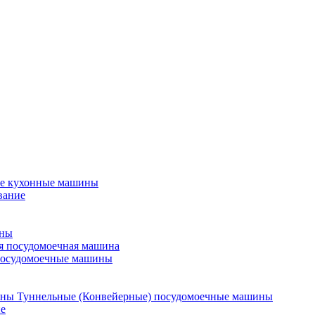
е кухонные машины
вание
ины
я посудомоечная машина
посудомоечные машины
Туннельные (Конвейерные) посудомоечные машины
е