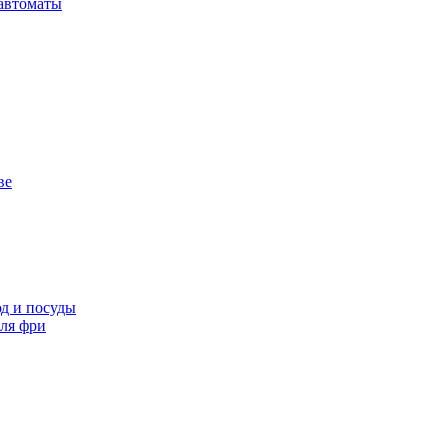
автоматы
ве
д и посуды
ля фри