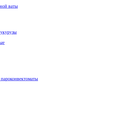
рной ваты
кукурузы
ые
 пароконвектоматы