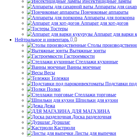
Инсектицидные лампы
Аппараты для саха
Пончиковые аппараты
Аппараты для попкорна
Аппарат для хот-догов
Тостеры
Аппарат для варки 
Нейтральное и инвентарь
Столы производственн
Вытяжные зонты
Гастроемкости
Стеллажи кухонные
Ванны моечные
Весы
Тележки
Подставки под
Полки
Стеллажи торговые
Шпильки для кухни
Дежа
ДЛЯ МАГАЗИНА
Доска разделочная
Дуршлаг
Кастрюли
Листы для выпечки