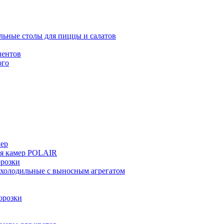
льные столы для пиццы и салатов
иентов
ого
мер
ия камер POLAIR
розки
 холодильные с выносным агрегатом
орозки