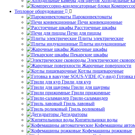
Холодильные ка
Компрессо
Тепловое оборудование
Пароконвектоматы
Печи конвекционные
Расстоечные шкафы
Печи для пиццы
Плиты электрические
Плиты индукционные
Жарочные шкафы
Пекарские шкафы
Электрические сковор
Жарочные поверхности
Котлы пищеварочные
Готовка
Грили для кур
Грили для шаурмы
Грили прижимные
Грили-саламандер
Гриль лавовый
Гриль роликовый
Дегидраторы
Кипятильники воды
Кофемашины автом
Кофемашины рожковые