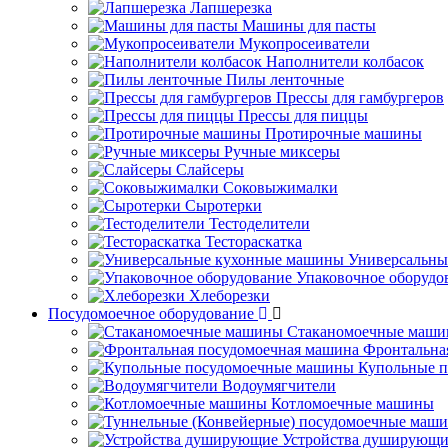
Лапшерезка
Машины для пасты
Мукопросеиватели
Наполнители колбасок
Пилы ленточные
Прессы для гамбургеров
Прессы для пиццы
Протирочные машины
Ручные миксеры
Слайсеры
Соковыжималки
Сыротерки
Тестоделители
Тестораскатка
Универсальны
Упаковочное оборудо
Хлеборезки
Посудомоечное оборудование
Стаканомоечные маш
Фронтальна
Купольные 
Водоумягчители
Котломоечные машины
Устройства душирующи