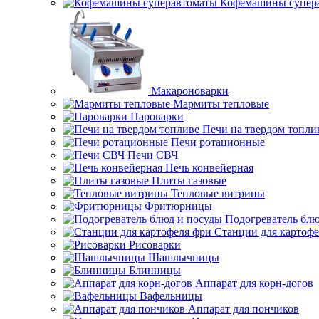
Кофемашины супер
Макароноварки
Мармиты тепловые
Пароварки
Печи на твердом топли
Печи ротационные
Печи СВЧ
Печь конвейерная
Плиты газовые
Тепловые витрины
Фритюрницы
Подогреватель блю
Станции для картофе
Рисоварки
Шашлычницы
Блинницы
Аппарат для корн-догов
Вафельницы
Аппарат для пончиков