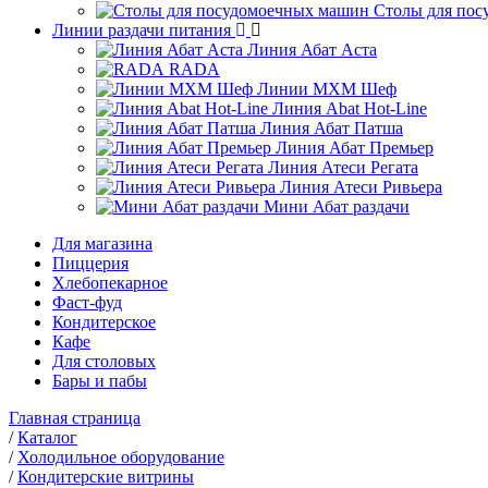
Столы для по
Линии раздачи питания
Линия Абат Аста
RADA
Линии МХМ Шеф
Линия Abat Hot-Line
Линия Абат Патша
Линия Абат Премьер
Линия Атеси Регата
Линия Атеси Ривьера
Мини Абат раздачи
Для магазина
Пиццерия
Хлебопекарное
Фаст-фуд
Кондитерское
Кафе
Для столовых
Бары и пабы
Главная страница
/
Каталог
/
Холодильное оборудование
/
Кондитерские витрины