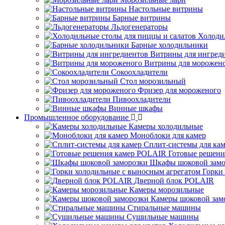
Настольные витрины
Барные витрины
Льдогенераторы
Холоди
Барные холодильники
Витрины для ингред
Витрины для морожен
Сокоохладители
Стол морозильный
Фризер для мороженого
Пивоохладители
Винные шкафы
Промышленное оборудование
Камеры холодильные
Моноблоки для камер
Сплит-системы для ка
Готовые решен
Шкафы шоковой замо
Горки
Дверной блок POLAIR
Камеры морозильные
Камеры шоковой зам
Стиральные машины
Сушильные машины