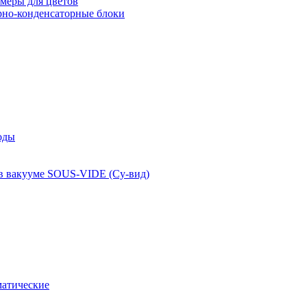
меры для цветов
рно-конденсаторные блоки
оды
 в вакууме SOUS-VIDE (Су-вид)
атические