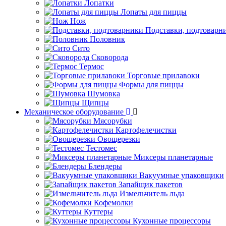
Лопатки
Лопаты для пиццы
Нож
Подставки, подтоварн
Половник
Сито
Сковорода
Термос
Торговые прилавоки
Формы для пиццы
Шумовка
Щипцы
Механическое оборудование
Мясорубки
Картофелечистки
Овощерезки
Тестомес
Миксеры планетарные
Блендеры
Вакуумные упаковщики
Запайщик пакетов
Измельчитель льда
Кофемолки
Куттеры
Кухонные процессоры