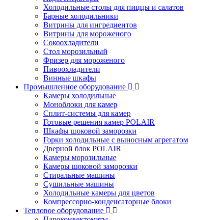
Холодильные столы для пиццы и салатов
Барные холодильники
Витрины для ингредиентов
Витрины для мороженого
Сокоохладители
Стол морозильный
Фризер для мороженого
Пивоохладители
Винные шкафы
Промышленное оборудование
Камеры холодильные
Моноблоки для камер
Сплит-системы для камер
Готовые решения камер POLAIR
Шкафы шоковой заморозки
Горки холодильные с выносным агрегатом
Дверной блок POLAIR
Камеры морозильные
Камеры шоковой заморозки
Стиральные машины
Сушильные машины
Холодильные камеры для цветов
Компрессорно-конденсаторные блоки
Тепловое оборудование
Пароконвектоматы