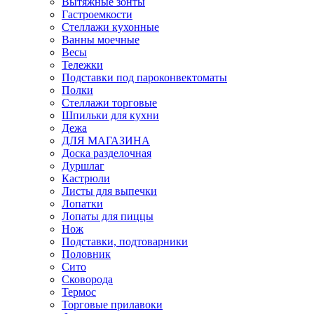
Вытяжные зонты
Гастроемкости
Стеллажи кухонные
Ванны моечные
Весы
Тележки
Подставки под пароконвектоматы
Полки
Стеллажи торговые
Шпильки для кухни
Дежа
ДЛЯ МАГАЗИНА
Доска разделочная
Дуршлаг
Кастрюли
Листы для выпечки
Лопатки
Лопаты для пиццы
Нож
Подставки, подтоварники
Половник
Сито
Сковорода
Термос
Торговые прилавоки