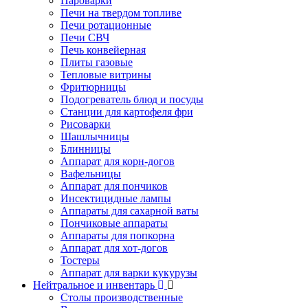
Пароварки
Печи на твердом топливе
Печи ротационные
Печи СВЧ
Печь конвейерная
Плиты газовые
Тепловые витрины
Фритюрницы
Подогреватель блюд и посуды
Станции для картофеля фри
Рисоварки
Шашлычницы
Блинницы
Аппарат для корн-догов
Вафельницы
Аппарат для пончиков
Инсектицидные лампы
Аппараты для сахарной ваты
Пончиковые аппараты
Аппараты для попкорна
Аппарат для хот-догов
Тостеры
Аппарат для варки кукурузы
Нейтральное и инвентарь
Столы производственные