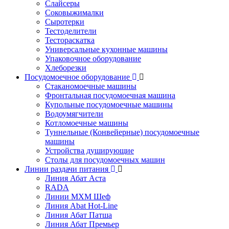
Слайсеры
Соковыжималки
Сыротерки
Тестоделители
Тестораскатка
Универсальные кухонные машины
Упаковочное оборудование
Хлеборезки
Посудомоечное оборудование
Стаканомоечные машины
Фронтальная посудомоечная машина
Купольные посудомоечные машины
Водоумягчители
Котломоечные машины
Туннельные (Конвейерные) посудомоечные
машины
Устройства душирующие
Столы для посудомоечных машин
Линии раздачи питания
Линия Абат Аста
RADA
Линии МХМ Шеф
Линия Abat Hot-Line
Линия Абат Патша
Линия Абат Премьер