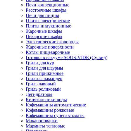
Печи конвекционные
Расстоечные шкафы
Печи для пиццы
Плиты электрические
Плиты индукционные
Жарочные шкафы
Пекарские шкафы
Электрические сковороды
Жарочные поверхности
Котлы пищеварочные
Готовка в вакууме SOUS-VIDE (Су-вид)
Грили для кур
Грили для шаурмы
Грили прижимные
Грили-саламандер
Гриль лавовый
Гриль роликовый
Дегидраторы
Кипятильники воды
Кофемашины автоматические
Кофемашины рожковые
Кофемашины суперавтоматы
Макароноварки
Мармиты тепловые