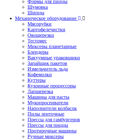
Формы для пиццы
Шумовка
Щипцы
Механическое оборудование
Мясорубки
Картофелечистки
Овощерезки
Тестомес
Миксеры планетарные
Блендеры
Вакуумные упаковщики
Запайщик пакетов
Измельчитель льда
Кофемолки
Куттеры
Кухонные процессоры
Лапшерезка
Машины для пасты
Мукопросеиватели
Наполнители колбасок
Пилы ленточные
Прессы для гамбургеров
Прессы для пиццы
Протирочные машины
Ручные миксеры