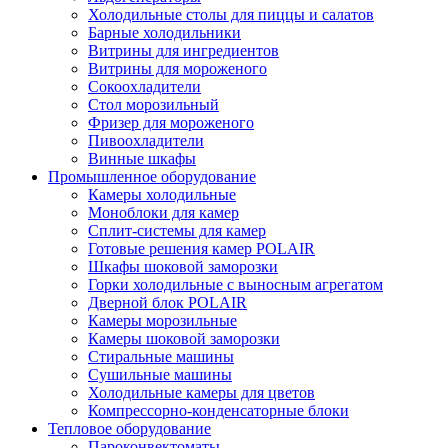
Холодильные столы для пиццы и салатов
Барные холодильники
Витрины для ингредиентов
Витрины для мороженого
Сокоохладители
Стол морозильный
Фризер для мороженого
Пивоохладители
Винные шкафы
Промышленное оборудование
Камеры холодильные
Моноблоки для камер
Сплит-системы для камер
Готовые решения камер POLAIR
Шкафы шоковой заморозки
Горки холодильные с выносным агрегатом
Дверной блок POLAIR
Камеры морозильные
Камеры шоковой заморозки
Стиральные машины
Сушильные машины
Холодильные камеры для цветов
Компрессорно-конденсаторные блоки
Тепловое оборудование
Пароконвектоматы