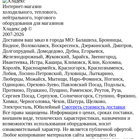
Интернет-магазин
холодильного, теплового,
нейтрального, торгового
оборудования для магазинов
Хладекс.рф ©
2007-2026
Доставим ваш заказ в города МО:
Балашиха, Бронницы,
Видное, Волоколамск, Воскресенск, Дзержинский, Дмитров,
Долгопрудный, Домодедово, Дубна, Егорьевск,
Железнодорожный, Жуковский, Зарайск, Звенигород,
Ивантеевка, Истра, Кашира, Климовск, Клин, Коломна,
Королёв, Красноармейск, Красногорск, Краснознаменск,
Лобня, Лосино-Петровский, Луховицы, Лыткарино,
Люберцы, Можайск, Мытищи, Наро-Фоминск, Ногинск,
Одинцово, Орехово-Зуево, Павловский Посад, Подольск,
Протвино, Пушкино, Пущино, Раменское, Реутов, Руза,
Сергиев Посад, Серпухов, Солнечногорск, Ступино, Фрязино,
Химки, Черноголовка, Чехов, Шатура, Щелково,
Электросталь, Юбилейный
Смотреть стоимость доставки
Все права защищены. Информация о ценах, сроках поставки,
внешнем виде, технических характеристиках, назначении и
возможностях использования оборудования, носит
ознакомительный характер. Не является публичной офертой.
Любое копирование материалов сайта запрещено без