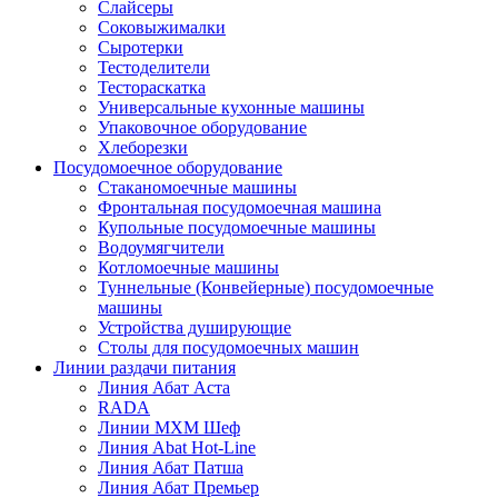
Слайсеры
Соковыжималки
Сыротерки
Тестоделители
Тестораскатка
Универсальные кухонные машины
Упаковочное оборудование
Хлеборезки
Посудомоечное оборудование
Стаканомоечные машины
Фронтальная посудомоечная машина
Купольные посудомоечные машины
Водоумягчители
Котломоечные машины
Туннельные (Конвейерные) посудомоечные
машины
Устройства душирующие
Столы для посудомоечных машин
Линии раздачи питания
Линия Абат Аста
RADA
Линии МХМ Шеф
Линия Abat Hot-Line
Линия Абат Патша
Линия Абат Премьер