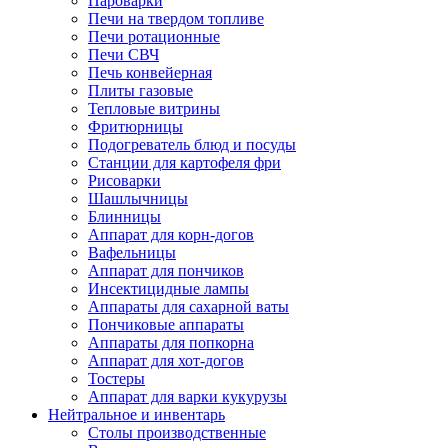
Пароварки
Печи на твердом топливе
Печи ротационные
Печи СВЧ
Печь конвейерная
Плиты газовые
Тепловые витрины
Фритюрницы
Подогреватель блюд и посуды
Станции для картофеля фри
Рисоварки
Шашлычницы
Блинницы
Аппарат для корн-догов
Вафельницы
Аппарат для пончиков
Инсектицидные лампы
Аппараты для сахарной ваты
Пончиковые аппараты
Аппараты для попкорна
Аппарат для хот-догов
Тостеры
Аппарат для варки кукурузы
Нейтральное и инвентарь
Столы производственные