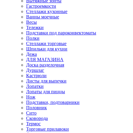
Вытяжные зонты
Гастроемкости
Стеллажи кухонные
Ванны моечные
Весы
Тележки
Подставки под пароконвектоматы
Полки
Стеллажи торговые
Шпильки для кухни
Дежа
ДЛЯ МАГАЗИНА
Доска разделочная
Дуршлаг
Кастрюли
Листы для выпечки
Лопатки
Лопаты для пиццы
Нож
Подставки, подтоварники
Половник
Сито
Сковорода
Термос
Торговые прилавоки