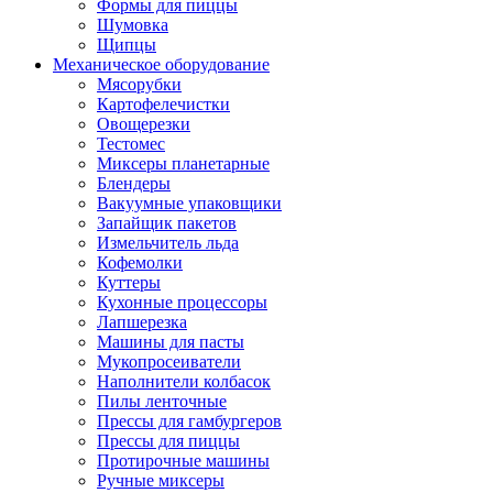
Формы для пиццы
Шумовка
Щипцы
Механическое оборудование
Мясорубки
Картофелечистки
Овощерезки
Тестомес
Миксеры планетарные
Блендеры
Вакуумные упаковщики
Запайщик пакетов
Измельчитель льда
Кофемолки
Куттеры
Кухонные процессоры
Лапшерезка
Машины для пасты
Мукопросеиватели
Наполнители колбасок
Пилы ленточные
Прессы для гамбургеров
Прессы для пиццы
Протирочные машины
Ручные миксеры