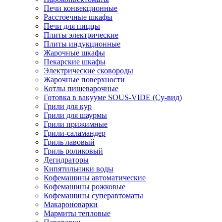
Печи конвекционные
Расстоечные шкафы
Печи для пиццы
Плиты электрические
Плиты индукционные
Жарочные шкафы
Пекарские шкафы
Электрические сковороды
Жарочные поверхности
Котлы пищеварочные
Готовка в вакууме SOUS-VIDE (Су-вид)
Грили для кур
Грили для шаурмы
Грили прижимные
Грили-саламандер
Гриль лавовый
Гриль роликовый
Дегидраторы
Кипятильники воды
Кофемашины автоматические
Кофемашины рожковые
Кофемашины суперавтоматы
Макароноварки
Мармиты тепловые