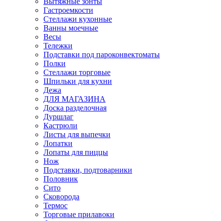
Вытяжные зонты
Гастроемкости
Стеллажи кухонные
Ванны моечные
Весы
Тележки
Подставки под пароконвектоматы
Полки
Стеллажи торговые
Шпильки для кухни
Дежа
ДЛЯ МАГАЗИНА
Доска разделочная
Дуршлаг
Кастрюли
Листы для выпечки
Лопатки
Лопаты для пиццы
Нож
Подставки, подтоварники
Половник
Сито
Сковорода
Термос
Торговые прилавоки