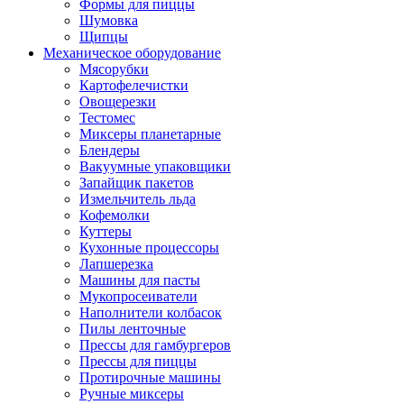
Формы для пиццы
Шумовка
Щипцы
Механическое оборудование
Мясорубки
Картофелечистки
Овощерезки
Тестомес
Миксеры планетарные
Блендеры
Вакуумные упаковщики
Запайщик пакетов
Измельчитель льда
Кофемолки
Куттеры
Кухонные процессоры
Лапшерезка
Машины для пасты
Мукопросеиватели
Наполнители колбасок
Пилы ленточные
Прессы для гамбургеров
Прессы для пиццы
Протирочные машины
Ручные миксеры