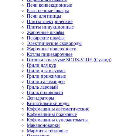
Печи конвекционные
Расстоечные шкафы
Печи для пиццы
Плиты электрические
Плиты индукционные
Жарочные шкафы
Пекарские шкафы
Электрические сковороды
Жарочные поверхности
Котлы пищеварочные
Готовка в вакууме SOUS-VIDE (Су-вид)
Грили для кур
Грили для шаурмы
Грили прижимные
Грили-саламандер
Гриль лавовый
Гриль роликовый
Дегидраторы
Кипятильники воды
Кофемашины автоматические
Кофемашины рожковые
Кофемашины суперавтоматы
Макароноварки
Мармиты тепловые