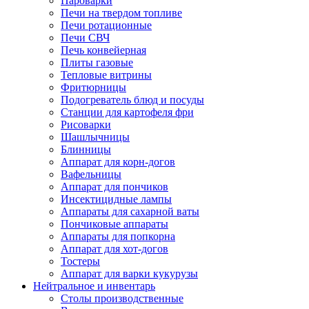
Пароварки
Печи на твердом топливе
Печи ротационные
Печи СВЧ
Печь конвейерная
Плиты газовые
Тепловые витрины
Фритюрницы
Подогреватель блюд и посуды
Станции для картофеля фри
Рисоварки
Шашлычницы
Блинницы
Аппарат для корн-догов
Вафельницы
Аппарат для пончиков
Инсектицидные лампы
Аппараты для сахарной ваты
Пончиковые аппараты
Аппараты для попкорна
Аппарат для хот-догов
Тостеры
Аппарат для варки кукурузы
Нейтральное и инвентарь
Столы производственные