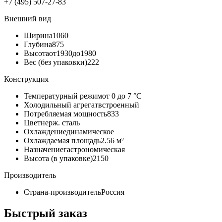
+7 (495) 507-27-83
Внешний вид
Ширина
1060
Глубина
875
Высота
от1930до1980
Вес (без упаковки)
222
Конструкция
Температурный режим
от 0 до 7 °C
Холодильный агрегат
встроенный
Потребляемая мощность
833
Цвет
нерж. сталь
Охлаждение
динамическое
Охлаждаемая площадь
2.56 м²
Назначение
гастрономическая
Высота (в упаковке)
2150
Производитель
Страна-производитель
Россия
Быстрый заказ