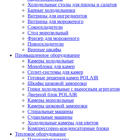
Холодильные столы для пиццы и салатов
Барные холодильники
Витрины для ингредиентов
Витрины для мороженого
Сокоохладители
Стол морозильный
Фризер для мороженого
Пивоохладители
Винные шкафы
Промышленное оборудование
Камеры холодильные
Моноблоки для камер
Сплит-системы для камер
Готовые решения камер POLAIR
Шкафы шоковой заморозки
Горки холодильные с выносным агрегатом
Дверной блок POLAIR
Камеры морозильные
Камеры шоковой заморозки
Стиральные машины
Сушильные машины
Холодильные камеры для цветов
Компрессорно-конденсаторные блоки
Тепловое оборудование
Пароконвектоматы