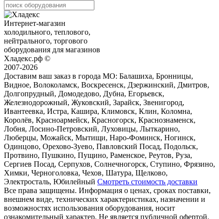
Интернет-магазин
холодильного, теплового,
нейтрального, торгового
оборудования для магазинов
Хладекс.рф ©
2007-2026
Доставим ваш заказ в города МО:
Балашиха, Бронницы,
Видное, Волоколамск, Воскресенск, Дзержинский, Дмитров,
Долгопрудный, Домодедово, Дубна, Егорьевск,
Железнодорожный, Жуковский, Зарайск, Звенигород,
Ивантеевка, Истра, Кашира, Климовск, Клин, Коломна,
Королёв, Красноармейск, Красногорск, Краснознаменск,
Лобня, Лосино-Петровский, Луховицы, Лыткарино,
Люберцы, Можайск, Мытищи, Наро-Фоминск, Ногинск,
Одинцово, Орехово-Зуево, Павловский Посад, Подольск,
Протвино, Пушкино, Пущино, Раменское, Реутов, Руза,
Сергиев Посад, Серпухов, Солнечногорск, Ступино, Фрязино,
Химки, Черноголовка, Чехов, Шатура, Щелково,
Электросталь, Юбилейный
Смотреть стоимость доставки
Все права защищены. Информация о ценах, сроках поставки,
внешнем виде, технических характеристиках, назначении и
возможностях использования оборудования, носит
ознакомительный характер. Не является публичной офертой.