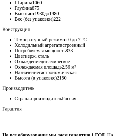
Ширина
1060
Глубина
875
Высота
от1930до1980
Вес (без упаковки)
222
Конструкция
Температурный режим
от 0 до 7 °C
Холодильный агрегат
встроенный
Потребляемая мощность
833
Цвет
нерж. сталь
Охлаждение
динамическое
Охлаждаемая площадь
2.56 м²
Назначение
гастрономическая
Высота (в упаковке)
2150
Производитель
Страна-производитель
Россия
Гарантия
На все оборудование мы даем гарантию 1 ГОД
. На