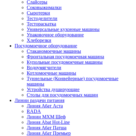
Слайсеры
Соковыжималки
Сыротерки
Тестоделители
Тестораскатка
Универсальные кухонные машины
Упаковочное оборудование
Хлеборезки
Посудомоечное оборудование
Стаканомоечные машины
Фронтальная посудомоечная машина
Купольные посудомоечные машины
Водоумягчители
Котломоечные машины
Туннельные (Конвейерные) посудомоечные
машины
Устройства душирующие
Столы для посудомоечных машин
Линии раздачи питания
Линия Абат Аста
RADA
Линии МХМ Шеф
Линия Abat Hot-Line
Линия Абат Патша
Линия Абат Премьер