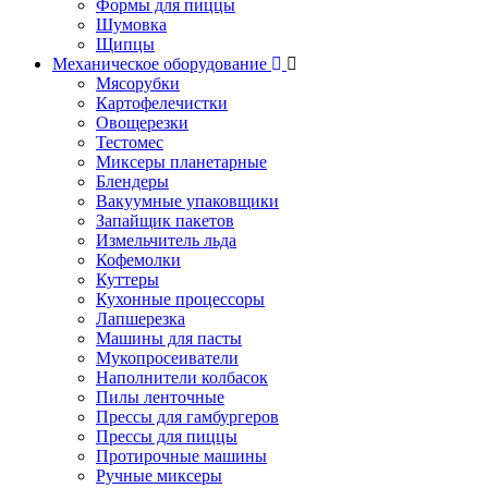
Формы для пиццы
Шумовка
Щипцы
Механическое оборудование
Мясорубки
Картофелечистки
Овощерезки
Тестомес
Миксеры планетарные
Блендеры
Вакуумные упаковщики
Запайщик пакетов
Измельчитель льда
Кофемолки
Куттеры
Кухонные процессоры
Лапшерезка
Машины для пасты
Мукопросеиватели
Наполнители колбасок
Пилы ленточные
Прессы для гамбургеров
Прессы для пиццы
Протирочные машины
Ручные миксеры