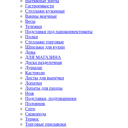
Вытяжные зонты
Гастроемкости
Стеллажи кухонные
Ванны моечные
Весы
Тележки
Подставки под пароконвектоматы
Полки
Стеллажи торговые
Шпильки для кухни
Дежа
ДЛЯ МАГАЗИНА
Доска разделочная
Дуршлаг
Кастрюли
Листы для выпечки
Лопатки
Лопаты для пиццы
Нож
Подставки, подтоварники
Половник
Сито
Сковорода
Термос
Торговые прилавоки