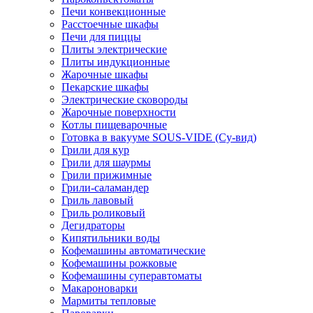
Печи конвекционные
Расстоечные шкафы
Печи для пиццы
Плиты электрические
Плиты индукционные
Жарочные шкафы
Пекарские шкафы
Электрические сковороды
Жарочные поверхности
Котлы пищеварочные
Готовка в вакууме SOUS-VIDE (Су-вид)
Грили для кур
Грили для шаурмы
Грили прижимные
Грили-саламандер
Гриль лавовый
Гриль роликовый
Дегидраторы
Кипятильники воды
Кофемашины автоматические
Кофемашины рожковые
Кофемашины суперавтоматы
Макароноварки
Мармиты тепловые