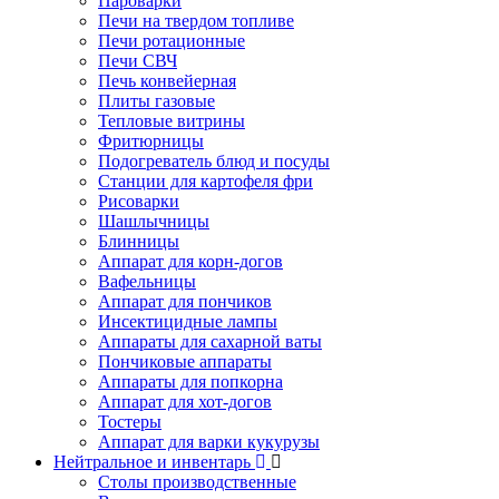
Пароварки
Печи на твердом топливе
Печи ротационные
Печи СВЧ
Печь конвейерная
Плиты газовые
Тепловые витрины
Фритюрницы
Подогреватель блюд и посуды
Станции для картофеля фри
Рисоварки
Шашлычницы
Блинницы
Аппарат для корн-догов
Вафельницы
Аппарат для пончиков
Инсектицидные лампы
Аппараты для сахарной ваты
Пончиковые аппараты
Аппараты для попкорна
Аппарат для хот-догов
Тостеры
Аппарат для варки кукурузы
Нейтральное и инвентарь
Столы производственные