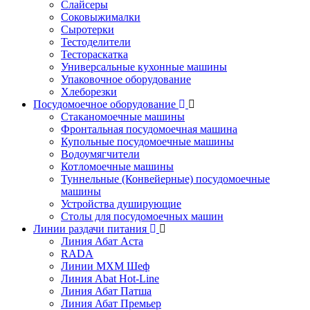
Слайсеры
Соковыжималки
Сыротерки
Тестоделители
Тестораскатка
Универсальные кухонные машины
Упаковочное оборудование
Хлеборезки
Посудомоечное оборудование
Стаканомоечные машины
Фронтальная посудомоечная машина
Купольные посудомоечные машины
Водоумягчители
Котломоечные машины
Туннельные (Конвейерные) посудомоечные
машины
Устройства душирующие
Столы для посудомоечных машин
Линии раздачи питания
Линия Абат Аста
RADA
Линии МХМ Шеф
Линия Abat Hot-Line
Линия Абат Патша
Линия Абат Премьер