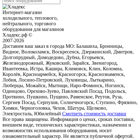
Интернет-магазин
холодильного, теплового,
нейтрального, торгового
оборудования для магазинов
Хладекс.рф ©
2007-2026
Доставим ваш заказ в города МО:
Балашиха, Бронницы,
Видное, Волоколамск, Воскресенск, Дзержинский, Дмитров,
Долгопрудный, Домодедово, Дубна, Егорьевск,
Железнодорожный, Жуковский, Зарайск, Звенигород,
Ивантеевка, Истра, Кашира, Климовск, Клин, Коломна,
Королёв, Красноармейск, Красногорск, Краснознаменск,
Лобня, Лосино-Петровский, Луховицы, Лыткарино,
Люберцы, Можайск, Мытищи, Наро-Фоминск, Ногинск,
Одинцово, Орехово-Зуево, Павловский Посад, Подольск,
Протвино, Пушкино, Пущино, Раменское, Реутов, Руза,
Сергиев Посад, Серпухов, Солнечногорск, Ступино, Фрязино,
Химки, Черноголовка, Чехов, Шатура, Щелково,
Электросталь, Юбилейный
Смотреть стоимость доставки
Все права защищены. Информация о ценах, сроках поставки,
внешнем виде, технических характеристиках, назначении и
возможностях использования оборудования, носит
ознакомительный характер. Не является публичной офертой.