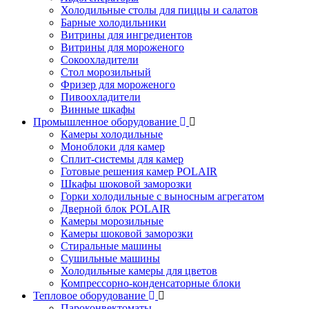
Холодильные столы для пиццы и салатов
Барные холодильники
Витрины для ингредиентов
Витрины для мороженого
Сокоохладители
Стол морозильный
Фризер для мороженого
Пивоохладители
Винные шкафы
Промышленное оборудование
Камеры холодильные
Моноблоки для камер
Сплит-системы для камер
Готовые решения камер POLAIR
Шкафы шоковой заморозки
Горки холодильные с выносным агрегатом
Дверной блок POLAIR
Камеры морозильные
Камеры шоковой заморозки
Стиральные машины
Сушильные машины
Холодильные камеры для цветов
Компрессорно-конденсаторные блоки
Тепловое оборудование
Пароконвектоматы