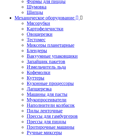
Формы для пиццы
Шумовка
Щипцы
Механическое оборудование
Мясорубки
Картофелечистки
Овощерезки
Тестомес
Миксеры планетарные
Блендеры
Вакуумные упаковщики
Запайщик пакетов
Измельчитель льда
Кофемолки
Куттеры
Кухонные процессоры
Лапшерезка
Машины для пасты
Мукопросеиватели
Наполнители колбасок
Пилы ленточные
Прессы для гамбургеров
Прессы для пиццы
Протирочные машины
Ручные миксеры