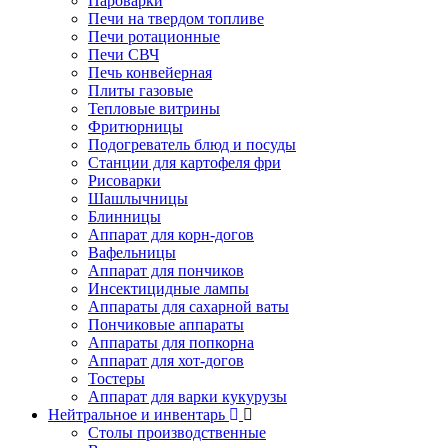
Пароварки
Печи на твердом топливе
Печи ротационные
Печи СВЧ
Печь конвейерная
Плиты газовые
Тепловые витрины
Фритюрницы
Подогреватель блюд и посуды
Станции для картофеля фри
Рисоварки
Шашлычницы
Блинницы
Аппарат для корн-догов
Вафельницы
Аппарат для пончиков
Инсектицидные лампы
Аппараты для сахарной ваты
Пончиковые аппараты
Аппараты для попкорна
Аппарат для хот-догов
Тостеры
Аппарат для варки кукурузы
Нейтральное и инвентарь
Столы производственные