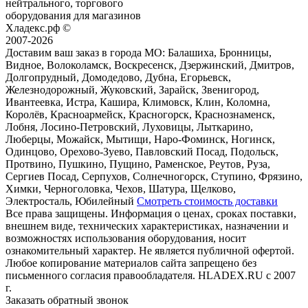
нейтрального, торгового
оборудования для магазинов
Хладекс.рф ©
2007-2026
Доставим ваш заказ в города МО:
Балашиха, Бронницы,
Видное, Волоколамск, Воскресенск, Дзержинский, Дмитров,
Долгопрудный, Домодедово, Дубна, Егорьевск,
Железнодорожный, Жуковский, Зарайск, Звенигород,
Ивантеевка, Истра, Кашира, Климовск, Клин, Коломна,
Королёв, Красноармейск, Красногорск, Краснознаменск,
Лобня, Лосино-Петровский, Луховицы, Лыткарино,
Люберцы, Можайск, Мытищи, Наро-Фоминск, Ногинск,
Одинцово, Орехово-Зуево, Павловский Посад, Подольск,
Протвино, Пушкино, Пущино, Раменское, Реутов, Руза,
Сергиев Посад, Серпухов, Солнечногорск, Ступино, Фрязино,
Химки, Черноголовка, Чехов, Шатура, Щелково,
Электросталь, Юбилейный
Смотреть стоимость доставки
Все права защищены. Информация о ценах, сроках поставки,
внешнем виде, технических характеристиках, назначении и
возможностях использования оборудования, носит
ознакомительный характер. Не является публичной офертой.
Любое копирование материалов сайта запрещено без
письменного согласия правообладателя. HLADEX.RU c 2007
г.
Заказать обратный звонок