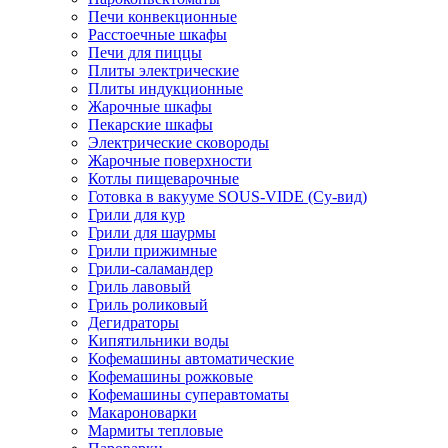
Печи конвекционные
Расстоечные шкафы
Печи для пиццы
Плиты электрические
Плиты индукционные
Жарочные шкафы
Пекарские шкафы
Электрические сковороды
Жарочные поверхности
Котлы пищеварочные
Готовка в вакууме SOUS-VIDE (Су-вид)
Грили для кур
Грили для шаурмы
Грили прижимные
Грили-саламандер
Гриль лавовый
Гриль роликовый
Дегидраторы
Кипятильники воды
Кофемашины автоматические
Кофемашины рожковые
Кофемашины суперавтоматы
Макароноварки
Мармиты тепловые