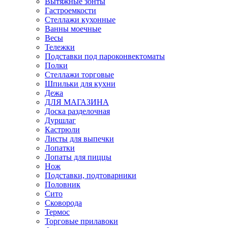
Вытяжные зонты
Гастроемкости
Стеллажи кухонные
Ванны моечные
Весы
Тележки
Подставки под пароконвектоматы
Полки
Стеллажи торговые
Шпильки для кухни
Дежа
ДЛЯ МАГАЗИНА
Доска разделочная
Дуршлаг
Кастрюли
Листы для выпечки
Лопатки
Лопаты для пиццы
Нож
Подставки, подтоварники
Половник
Сито
Сковорода
Термос
Торговые прилавоки