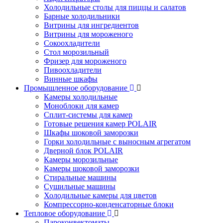
Холодильные столы для пиццы и салатов
Барные холодильники
Витрины для ингредиентов
Витрины для мороженого
Сокоохладители
Стол морозильный
Фризер для мороженого
Пивоохладители
Винные шкафы
Промышленное оборудование
Камеры холодильные
Моноблоки для камер
Сплит-системы для камер
Готовые решения камер POLAIR
Шкафы шоковой заморозки
Горки холодильные с выносным агрегатом
Дверной блок POLAIR
Камеры морозильные
Камеры шоковой заморозки
Стиральные машины
Сушильные машины
Холодильные камеры для цветов
Компрессорно-конденсаторные блоки
Тепловое оборудование
Пароконвектоматы