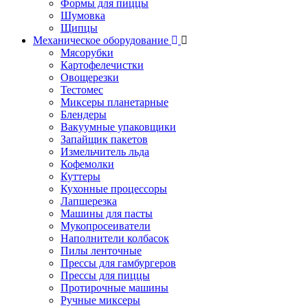
Формы для пиццы
Шумовка
Щипцы
Механическое оборудование
Мясорубки
Картофелечистки
Овощерезки
Тестомес
Миксеры планетарные
Блендеры
Вакуумные упаковщики
Запайщик пакетов
Измельчитель льда
Кофемолки
Куттеры
Кухонные процессоры
Лапшерезка
Машины для пасты
Мукопросеиватели
Наполнители колбасок
Пилы ленточные
Прессы для гамбургеров
Прессы для пиццы
Протирочные машины
Ручные миксеры