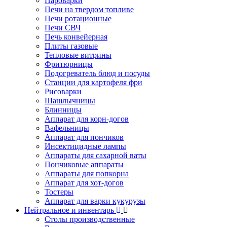
Пароварки
Печи на твердом топливе
Печи ротационные
Печи СВЧ
Печь конвейерная
Плиты газовые
Тепловые витрины
Фритюрницы
Подогреватель блюд и посуды
Станции для картофеля фри
Рисоварки
Шашлычницы
Блинницы
Аппарат для корн-догов
Вафельницы
Аппарат для пончиков
Инсектицидные лампы
Аппараты для сахарной ваты
Пончиковые аппараты
Аппараты для попкорна
Аппарат для хот-догов
Тостеры
Аппарат для варки кукурузы
Нейтральное и инвентарь
Столы производственные