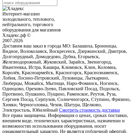
Интернет-магазин
холодильного, теплового,
нейтрального, торгового
оборудования для магазинов
Хладекс.рф ©
2007-2026
Доставим ваш заказ в города МО:
Балашиха, Бронницы,
Видное, Волоколамск, Воскресенск, Дзержинский, Дмитров,
Долгопрудный, Домодедово, Дубна, Егорьевск,
Железнодорожный, Жуковский, Зарайск, Звенигород,
Ивантеевка, Истра, Кашира, Климовск, Клин, Коломна,
Королёв, Красноармейск, Красногорск, Краснознаменск,
Лобня, Лосино-Петровский, Луховицы, Лыткарино,
Люберцы, Можайск, Мытищи, Наро-Фоминск, Ногинск,
Одинцово, Орехово-Зуево, Павловский Посад, Подольск,
Протвино, Пушкино, Пущино, Раменское, Реутов, Руза,
Сергиев Посад, Серпухов, Солнечногорск, Ступино, Фрязино,
Химки, Черноголовка, Чехов, Шатура, Щелково,
Электросталь, Юбилейный
Смотреть стоимость доставки
Все права защищены. Информация о ценах, сроках поставки,
внешнем виде, технических характеристиках, назначении и
возможностях использования оборудования, носит
ознакомительный характер. Не является публичной офертой.