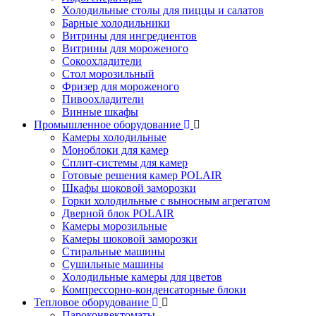
Холодильные столы для пиццы и салатов
Барные холодильники
Витрины для ингредиентов
Витрины для мороженого
Сокоохладители
Стол морозильный
Фризер для мороженого
Пивоохладители
Винные шкафы
Промышленное оборудование
Камеры холодильные
Моноблоки для камер
Сплит-системы для камер
Готовые решения камер POLAIR
Шкафы шоковой заморозки
Горки холодильные с выносным агрегатом
Дверной блок POLAIR
Камеры морозильные
Камеры шоковой заморозки
Стиральные машины
Сушильные машины
Холодильные камеры для цветов
Компрессорно-конденсаторные блоки
Тепловое оборудование
Пароконвектоматы