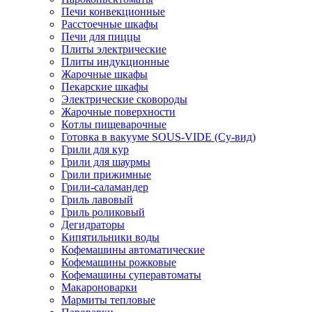
Печи конвекционные
Расстоечные шкафы
Печи для пиццы
Плиты электрические
Плиты индукционные
Жарочные шкафы
Пекарские шкафы
Электрические сковороды
Жарочные поверхности
Котлы пищеварочные
Готовка в вакууме SOUS-VIDE (Су-вид)
Грили для кур
Грили для шаурмы
Грили прижимные
Грили-саламандер
Гриль лавовый
Гриль роликовый
Дегидраторы
Кипятильники воды
Кофемашины автоматические
Кофемашины рожковые
Кофемашины суперавтоматы
Макароноварки
Мармиты тепловые