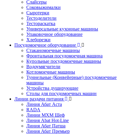
Слайсеры
Соковыжималки
Сыротерки
Тестоделители
Тестораскатка
Универсальные кухонные машины
Упаковочное оборудование
Хлеборезки
Посудомоечное оборудование
Стаканомоечные машины
Фронтальная посудомоечная машина
Купольные посудомоечные машины
Водоумягчители
Котломоечные машины
Туннельные (Конвейерные) посудомоечные
машины
Устройства душирующие
Столы для посудомоечных машин
Линии раздачи питания
Линия Абат Аста
RADA
Линии МХМ Шеф
Линия Abat Hot-Line
Линия Абат Патша
Линия Абат Премьер