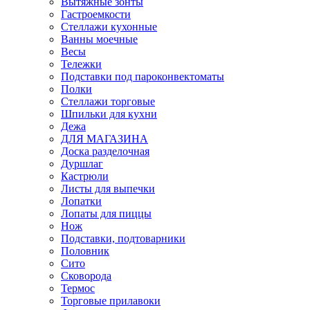
Вытяжные зонты
Гастроемкости
Стеллажи кухонные
Ванны моечные
Весы
Тележки
Подставки под пароконвектоматы
Полки
Стеллажи торговые
Шпильки для кухни
Дежа
ДЛЯ МАГАЗИНА
Доска разделочная
Дуршлаг
Кастрюли
Листы для выпечки
Лопатки
Лопаты для пиццы
Нож
Подставки, подтоварники
Половник
Сито
Сковорода
Термос
Торговые прилавоки