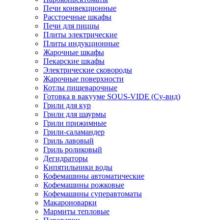
Печи конвекционные
Расстоечные шкафы
Печи для пиццы
Плиты электрические
Плиты индукционные
Жарочные шкафы
Пекарские шкафы
Электрические сковороды
Жарочные поверхности
Котлы пищеварочные
Готовка в вакууме SOUS-VIDE (Су-вид)
Грили для кур
Грили для шаурмы
Грили прижимные
Грили-саламандер
Гриль лавовый
Гриль роликовый
Дегидраторы
Кипятильники воды
Кофемашины автоматические
Кофемашины рожковые
Кофемашины суперавтоматы
Макароноварки
Мармиты тепловые