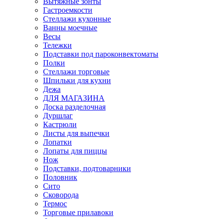
Вытяжные зонты
Гастроемкости
Стеллажи кухонные
Ванны моечные
Весы
Тележки
Подставки под пароконвектоматы
Полки
Стеллажи торговые
Шпильки для кухни
Дежа
ДЛЯ МАГАЗИНА
Доска разделочная
Дуршлаг
Кастрюли
Листы для выпечки
Лопатки
Лопаты для пиццы
Нож
Подставки, подтоварники
Половник
Сито
Сковорода
Термос
Торговые прилавоки