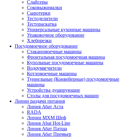
Слайсеры
Соковыжималки
Сыротерки
Тестоделители
Тестораскатка
Универсальные кухонные машины
Упаковочное оборудование
Хлеборезки
Посудомоечное оборудование
Стаканомоечные машины
Фронтальная посудомоечная машина
Купольные посудомоечные машины
Водоумягчители
Котломоечные машины
Туннельные (Конвейерные) посудомоечные
машины
Устройства душирующие
Столы для посудомоечных машин
Линии раздачи питания
Линия Абат Аста
RADA
Линии МХМ Шеф
Линия Abat Hot-Line
Линия Абат Патша
Линия Абат Премьер