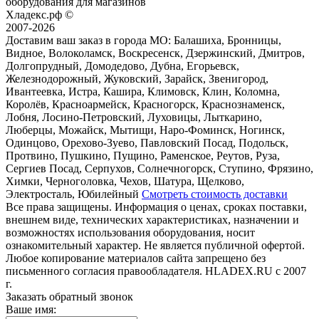
оборудования для магазинов
Хладекс.рф ©
2007-2026
Доставим ваш заказ в города МО:
Балашиха, Бронницы,
Видное, Волоколамск, Воскресенск, Дзержинский, Дмитров,
Долгопрудный, Домодедово, Дубна, Егорьевск,
Железнодорожный, Жуковский, Зарайск, Звенигород,
Ивантеевка, Истра, Кашира, Климовск, Клин, Коломна,
Королёв, Красноармейск, Красногорск, Краснознаменск,
Лобня, Лосино-Петровский, Луховицы, Лыткарино,
Люберцы, Можайск, Мытищи, Наро-Фоминск, Ногинск,
Одинцово, Орехово-Зуево, Павловский Посад, Подольск,
Протвино, Пушкино, Пущино, Раменское, Реутов, Руза,
Сергиев Посад, Серпухов, Солнечногорск, Ступино, Фрязино,
Химки, Черноголовка, Чехов, Шатура, Щелково,
Электросталь, Юбилейный
Смотреть стоимость доставки
Все права защищены. Информация о ценах, сроках поставки,
внешнем виде, технических характеристиках, назначении и
возможностях использования оборудования, носит
ознакомительный характер. Не является публичной офертой.
Любое копирование материалов сайта запрещено без
письменного согласия правообладателя. HLADEX.RU c 2007
г.
Заказать обратный звонок
Ваше имя: