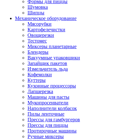
Формы для пиццы
Шумовка
Щипцы
Механическое оборудование
Мясорубки
Картофелечистки
Овощерезки
Тестомес
Миксеры планетарные
Блендеры
Вакуумные упаковщики
Запайщик пакетов
Измельчитель льда
Кофемолки
Куттеры
Кухонные процессоры
Лапшерезка
Машины для пасты
Мукопросеиватели
Наполнители колбасок
Пилы ленточные
Прессы для гамбургеров
Прессы для пиццы
Протирочные машины
Ручные миксеры