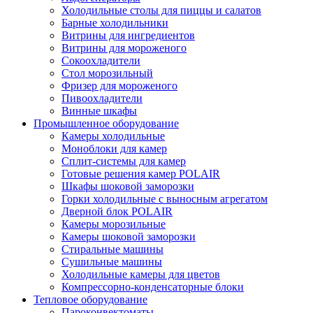
Холодильные столы для пиццы и салатов
Барные холодильники
Витрины для ингредиентов
Витрины для мороженого
Сокоохладители
Стол морозильный
Фризер для мороженого
Пивоохладители
Винные шкафы
Промышленное оборудование
Камеры холодильные
Моноблоки для камер
Сплит-системы для камер
Готовые решения камер POLAIR
Шкафы шоковой заморозки
Горки холодильные с выносным агрегатом
Дверной блок POLAIR
Камеры морозильные
Камеры шоковой заморозки
Стиральные машины
Сушильные машины
Холодильные камеры для цветов
Компрессорно-конденсаторные блоки
Тепловое оборудование
Пароконвектоматы