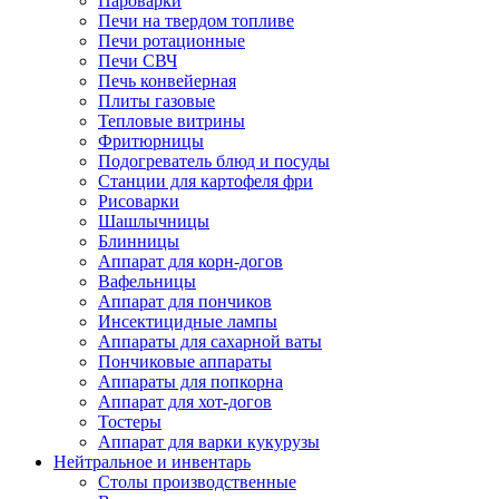
Пароварки
Печи на твердом топливе
Печи ротационные
Печи СВЧ
Печь конвейерная
Плиты газовые
Тепловые витрины
Фритюрницы
Подогреватель блюд и посуды
Станции для картофеля фри
Рисоварки
Шашлычницы
Блинницы
Аппарат для корн-догов
Вафельницы
Аппарат для пончиков
Инсектицидные лампы
Аппараты для сахарной ваты
Пончиковые аппараты
Аппараты для попкорна
Аппарат для хот-догов
Тостеры
Аппарат для варки кукурузы
Нейтральное и инвентарь
Столы производственные