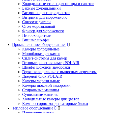
Холодильные столы для пиццы и салатов
Барные холодильники
Витрины для ингредиентов
Витрины для мороженого
Сокоохладители
Стол морозильный
Фризер для мороженого
Пивоохладители
Винные шкафы
Промышленное оборудование
Камеры холодильные
Моноблоки для камер
Сплит-системы для камер
Готовые решения камер POLAIR
Шкафы шоковой заморозки
Горки холодильные с выносным агрегатом
Дверной блок POLAIR
Камеры морозильные
Камеры шоковой заморозки
Стиральные машины
Сушильные машины
Холодильные камеры для цветов
Компрессорно-конденсаторные блоки
Тепловое оборудование
Пароконвектоматы