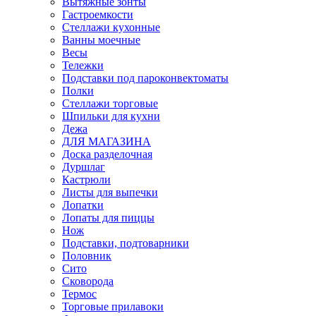
Вытяжные зонты
Гастроемкости
Стеллажи кухонные
Ванны моечные
Весы
Тележки
Подставки под пароконвектоматы
Полки
Стеллажи торговые
Шпильки для кухни
Дежа
ДЛЯ МАГАЗИНА
Доска разделочная
Дуршлаг
Кастрюли
Листы для выпечки
Лопатки
Лопаты для пиццы
Нож
Подставки, подтоварники
Половник
Сито
Сковорода
Термос
Торговые прилавоки