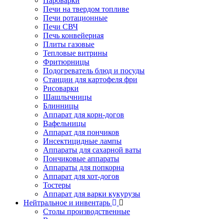
Пароварки
Печи на твердом топливе
Печи ротационные
Печи СВЧ
Печь конвейерная
Плиты газовые
Тепловые витрины
Фритюрницы
Подогреватель блюд и посуды
Станции для картофеля фри
Рисоварки
Шашлычницы
Блинницы
Аппарат для корн-догов
Вафельницы
Аппарат для пончиков
Инсектицидные лампы
Аппараты для сахарной ваты
Пончиковые аппараты
Аппараты для попкорна
Аппарат для хот-догов
Тостеры
Аппарат для варки кукурузы
Нейтральное и инвентарь
Столы производственные