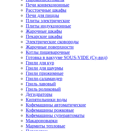
Печи конвекционные
Расстоечные шкафы
Печи для пиццы
Плиты электрические
Плиты индукционные
Жарочные шкафы
Пекарские шкафы
Электрические сковороды
Жарочные поверхности
Котлы пищеварочные
Готовка в вакууме SOUS-VIDE (Су-вид)
Грили для кур
Грили для шаурмы
Грили прижимные
Грили-саламандер
Гриль лавовый
Гриль роликовый
Дегидраторы
Кипятильники воды
Кофемашины автоматические
Кофемашины рожковые
Кофемашины суперавтоматы
Макароноварки
Мармиты тепловые