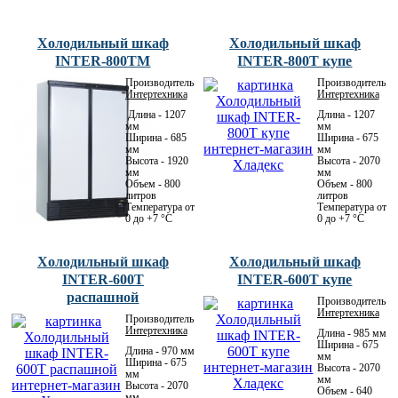
Холодильный шкаф
Холодильный шкаф
INTER-800ТМ
INTER-800Т купе
Производитель:
Производитель:
Интертехника
Интертехника
Длина - 1207
Длина - 1207
мм
мм
Ширина - 685
Ширина - 675
мм
мм
Высота - 1920
Высота - 2070
мм
мм
Объем - 800
Объем - 800
литров
литров
Температура от
Температура от
0 до +7 °C
0 до +7 °C
Холодильный шкаф
Холодильный шкаф
INTER-600Т
INTER-600Т купе
распашной
Производитель:
Интертехника
Производитель:
Интертехника
Длина - 985 мм
Ширина - 675
Длина - 970 мм
мм
Ширина - 675
Высота - 2070
мм
мм
Высота - 2070
Объем - 640
мм