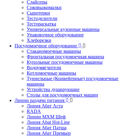
Слайсеры
Соковыжималки
Сыротерки
Тестоделители
Тестораскатка
Универсальные кухонные машины
Упаковочное оборудование
Хлеборезки
Посудомоечное оборудование
Стаканомоечные машины
Фронтальная посудомоечная машина
Купольные посудомоечные машины
Водоумягчители
Котломоечные машины
Туннельные (Конвейерные) посудомоечные
машины
Устройства душирующие
Столы для посудомоечных машин
Линии раздачи питания
Линия Абат Аста
RADA
Линии МХМ Шеф
Линия Abat Hot-Line
Линия Абат Патша
Линия Абат Премьер