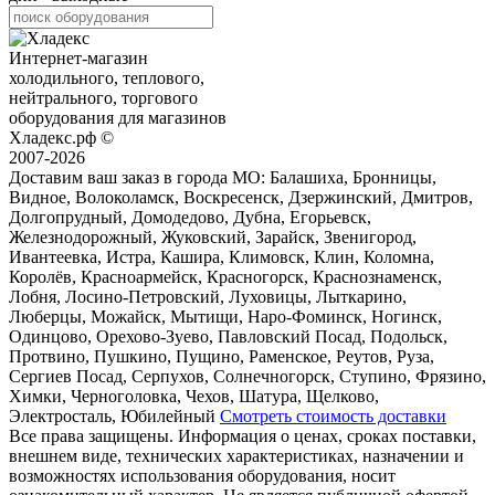
Интернет-магазин
холодильного, теплового,
нейтрального, торгового
оборудования для магазинов
Хладекс.рф ©
2007-2026
Доставим ваш заказ в города МО:
Балашиха, Бронницы,
Видное, Волоколамск, Воскресенск, Дзержинский, Дмитров,
Долгопрудный, Домодедово, Дубна, Егорьевск,
Железнодорожный, Жуковский, Зарайск, Звенигород,
Ивантеевка, Истра, Кашира, Климовск, Клин, Коломна,
Королёв, Красноармейск, Красногорск, Краснознаменск,
Лобня, Лосино-Петровский, Луховицы, Лыткарино,
Люберцы, Можайск, Мытищи, Наро-Фоминск, Ногинск,
Одинцово, Орехово-Зуево, Павловский Посад, Подольск,
Протвино, Пушкино, Пущино, Раменское, Реутов, Руза,
Сергиев Посад, Серпухов, Солнечногорск, Ступино, Фрязино,
Химки, Черноголовка, Чехов, Шатура, Щелково,
Электросталь, Юбилейный
Смотреть стоимость доставки
Все права защищены. Информация о ценах, сроках поставки,
внешнем виде, технических характеристиках, назначении и
возможностях использования оборудования, носит