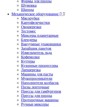
Формы для пиццы
Шумовка
Щипцы
Механическое оборудование
Мясорубки
Картофелечистки
Овощерезки
Тестомес
Миксеры планетарные
Блендеры
Вакуумные упаковщики
Запайщик пакетов
Измельчитель льда
Кофемолки
Куттеры
Кухонные процессоры
Лапшерезка
Машины для пасты
Мукопросеиватели
Наполнители колбасок
Пилы ленточные
Прессы для гамбургеров
Прессы для пиццы
Протирочные машины
Ручные миксеры