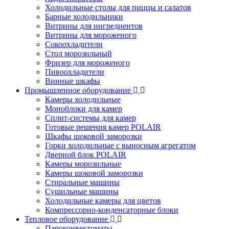
Холодильные столы для пиццы и салатов
Барные холодильники
Витрины для ингредиентов
Витрины для мороженого
Сокоохладители
Стол морозильный
Фризер для мороженого
Пивоохладители
Винные шкафы
Промышленное оборудование
Камеры холодильные
Моноблоки для камер
Сплит-системы для камер
Готовые решения камер POLAIR
Шкафы шоковой заморозки
Горки холодильные с выносным агрегатом
Дверной блок POLAIR
Камеры морозильные
Камеры шоковой заморозки
Стиральные машины
Сушильные машины
Холодильные камеры для цветов
Компрессорно-конденсаторные блоки
Тепловое оборудование
Пароконвектоматы