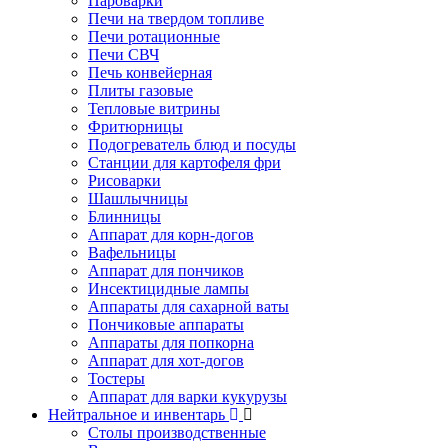
Пароварки
Печи на твердом топливе
Печи ротационные
Печи СВЧ
Печь конвейерная
Плиты газовые
Тепловые витрины
Фритюрницы
Подогреватель блюд и посуды
Станции для картофеля фри
Рисоварки
Шашлычницы
Блинницы
Аппарат для корн-догов
Вафельницы
Аппарат для пончиков
Инсектицидные лампы
Аппараты для сахарной ваты
Пончиковые аппараты
Аппараты для попкорна
Аппарат для хот-догов
Тостеры
Аппарат для варки кукурузы
Нейтральное и инвентарь
Столы производственные