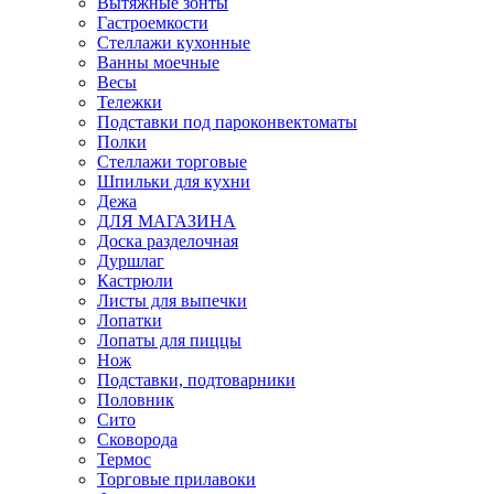
Вытяжные зонты
Гастроемкости
Стеллажи кухонные
Ванны моечные
Весы
Тележки
Подставки под пароконвектоматы
Полки
Стеллажи торговые
Шпильки для кухни
Дежа
ДЛЯ МАГАЗИНА
Доска разделочная
Дуршлаг
Кастрюли
Листы для выпечки
Лопатки
Лопаты для пиццы
Нож
Подставки, подтоварники
Половник
Сито
Сковорода
Термос
Торговые прилавоки