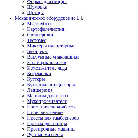
Формы для пиццы
Шумовка
Щипцы
Механическое оборудование
Мясорубки
Картофелечистки
Овощерезки
Тестомес
Миксеры планетарные
Блендеры
Вакуумные упаковщики
Запайщик пакетов
Измельчитель льда
Кофемолки
Куттеры
Кухонные процессоры
Лапшерезка
Машины для пасты
Мукопросеиватели
Наполнители колбасок
Пилы ленточные
Прессы для гамбургеров
Прессы для пиццы
Протирочные машины
Ручные миксеры