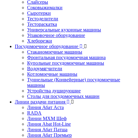
Слайсеры
Соковыжималки
Сыротерки
Тестоделители
Тестораскатка
Универсальные кухонные машины
Упаковочное оборудование
Хлеборезки
Посудомоечное оборудование
Стаканомоечные машины
Фронтальная посудомоечная машина
Купольные посудомоечные машины
Водоумягчители
Котломоечные машины
Туннельные (Конвейерные) посудомоечные
машины
Устройства душирующие
Столы для посудомоечных машин
Линии раздачи питания
Линия Абат Аста
RADA
Линии МХМ Шеф
Линия Abat Hot-Line
Линия Абат Патша
Линия Абат Премьер