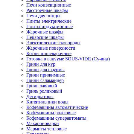
Печи конвекционные
Расстоечные шкафы
Печи для пиццы
Плиты электрические
Плиты индукционные
Жарочные шкафы
Пекарские шкафы
Электрические сковороды
Жарочные поверхности
Котлы пищеварочные
Готовка в вакууме SOUS-VIDE (Су-вид)
Грили для кур
Грили для шаурмы
Грили прижимные
Грили-саламандер
Гриль лавовый
Гриль роликовый
Дегидраторы
Кипятильники воды
Кофемашины автоматические
Кофемашины рожковые
Кофемашины суперавтоматы
Макароноварки
Мармиты тепловые