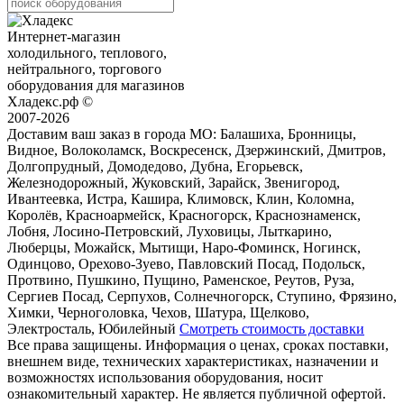
Интернет-магазин
холодильного, теплового,
нейтрального, торгового
оборудования для магазинов
Хладекс.рф ©
2007-2026
Доставим ваш заказ в города МО:
Балашиха, Бронницы,
Видное, Волоколамск, Воскресенск, Дзержинский, Дмитров,
Долгопрудный, Домодедово, Дубна, Егорьевск,
Железнодорожный, Жуковский, Зарайск, Звенигород,
Ивантеевка, Истра, Кашира, Климовск, Клин, Коломна,
Королёв, Красноармейск, Красногорск, Краснознаменск,
Лобня, Лосино-Петровский, Луховицы, Лыткарино,
Люберцы, Можайск, Мытищи, Наро-Фоминск, Ногинск,
Одинцово, Орехово-Зуево, Павловский Посад, Подольск,
Протвино, Пушкино, Пущино, Раменское, Реутов, Руза,
Сергиев Посад, Серпухов, Солнечногорск, Ступино, Фрязино,
Химки, Черноголовка, Чехов, Шатура, Щелково,
Электросталь, Юбилейный
Смотреть стоимость доставки
Все права защищены. Информация о ценах, сроках поставки,
внешнем виде, технических характеристиках, назначении и
возможностях использования оборудования, носит
ознакомительный характер. Не является публичной офертой.