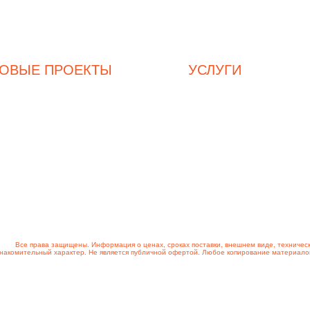
3
hladex@mail.ru
к
Часы работы с
9-00
до
19-00
. 
ТОВЫЕ ПРОЕКТЫ
УСЛУГИ
Магазин продуктов
Комплексное оснащение ресторана
Мясная лавка
Комплексное оснащение магазина
Кондитерский отдел
Пользовательское соглашение
Пиццерия
Дизайн помещений
Кафе
Доставка и оплата
Столовая
Личный кабинет
Адреса офисов: г. Москва, ул. Клязьми
ресенск, Дзержинский, Дмитров, Долгопрудный, Домодедово, Дубна, Егорьевск, Железнод
Лосино-Петровский, Луховицы, Лыткарино, Люберцы, Можайск, Мытищи, Наро-Фоминск, Ноги
пухов, Солнечногорск, Ступино, Фрязино, Химки, Черноголовка, Чехов, Шатура, Щелково,
Все права защищены. Информация о ценах, сроках поставки, внешнем виде, техничес
накомительный характер. Не является публичной офертой. Любое копирование материалов