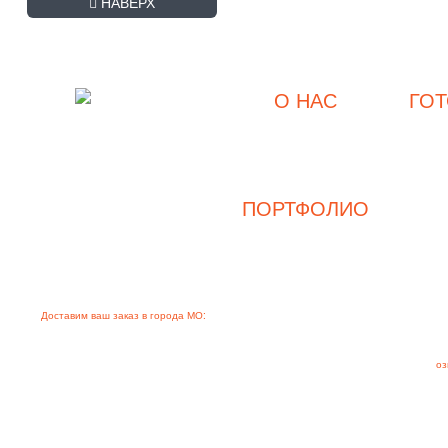
+7 (495) 507-27-8
НАВЕРХ
Заказать обратный звоно
О НАС
ГО
О компании
Интернет-магазин
холодильного, теплового,
Прайс-лист
нейтрального, торгового
Контакты
оборудования для магазинов
Хладекс.рф ©
ПОРТФОЛИО
2007-2026
Магазины
Кафе и рестораны
Доставим ваш заказ в города МО:
Балашиха, Бронницы, Видное, Волоколамск, Воск
Клин, Коломна, Королёв, Красноармейск, Красногорск, Краснознаменск, Лобня, 
Пущино, Раменское, Реутов, Руза, Сергиев Посад, Сер
оз