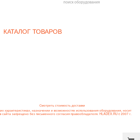
Сб и Вс, а также праздничные дни - выходные
КАТАЛОГ ТОВАРОВ
Холодильное оборудование
Промышленное оборудование
Тепловое оборудование
Нейтральное оборудование
Механическое оборудование
Посудомоечное оборудование
Линии раздачи питания
нская, д.34, Московская область, Лихачевское шоссе, дом 16
орожный, Жуковский, Зарайск, Звенигород, Ивантеевка, Истра, Кашира, Климовск,
нск, Одинцово, Орехово-Зуево, Павловский Посад, Подольск, Протвино, Пушкино,
 Электросталь, Юбилейный
Смотреть стоимость доставки
ких характеристиках, назначении и возможностях использования оборудования, носит
 сайта запрещено без письменного согласия правообладателя. HLADEX.RU c 2007 г.