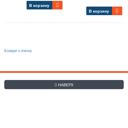
В корзину
В корзину
Возврат к списку
НАВЕРХ
+7 (495) 507-27-83
Заказать обратный звонок
hladex@mail.ru
Часы работы с
9-00
до
19-00
. Сб и Вс, а также праздничные
дни - выходные