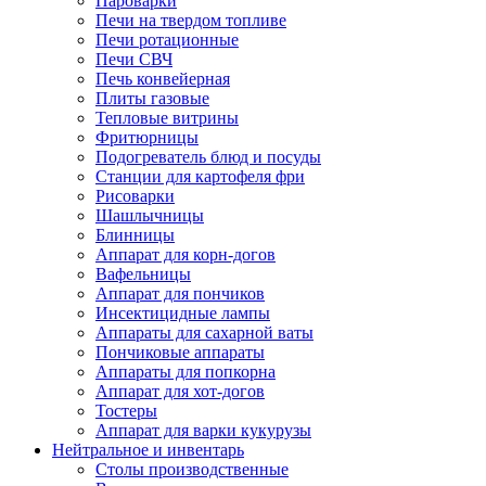
Пароварки
Печи на твердом топливе
Печи ротационные
Печи СВЧ
Печь конвейерная
Плиты газовые
Тепловые витрины
Фритюрницы
Подогреватель блюд и посуды
Станции для картофеля фри
Рисоварки
Шашлычницы
Блинницы
Аппарат для корн-догов
Вафельницы
Аппарат для пончиков
Инсектицидные лампы
Аппараты для сахарной ваты
Пончиковые аппараты
Аппараты для попкорна
Аппарат для хот-догов
Тостеры
Аппарат для варки кукурузы
Нейтральное и инвентарь
Столы производственные