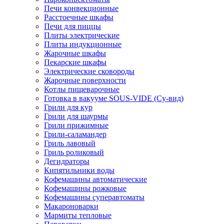
Печи конвекционные
Расстоечные шкафы
Печи для пиццы
Плиты электрические
Плиты индукционные
Жарочные шкафы
Пекарские шкафы
Электрические сковороды
Жарочные поверхности
Котлы пищеварочные
Готовка в вакууме SOUS-VIDE (Су-вид)
Грили для кур
Грили для шаурмы
Грили прижимные
Грили-саламандер
Гриль лавовый
Гриль роликовый
Дегидраторы
Кипятильники воды
Кофемашины автоматические
Кофемашины рожковые
Кофемашины суперавтоматы
Макароноварки
Мармиты тепловые