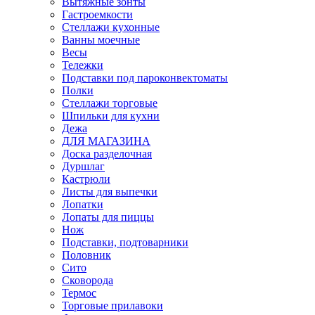
Вытяжные зонты
Гастроемкости
Стеллажи кухонные
Ванны моечные
Весы
Тележки
Подставки под пароконвектоматы
Полки
Стеллажи торговые
Шпильки для кухни
Дежа
ДЛЯ МАГАЗИНА
Доска разделочная
Дуршлаг
Кастрюли
Листы для выпечки
Лопатки
Лопаты для пиццы
Нож
Подставки, подтоварники
Половник
Сито
Сковорода
Термос
Торговые прилавоки