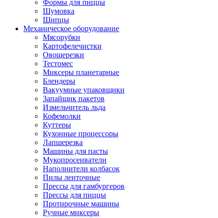
Формы для пиццы
Шумовка
Щипцы
Механическое оборудование
Мясорубки
Картофелечистки
Овощерезки
Тестомес
Миксеры планетарные
Блендеры
Вакуумные упаковщики
Запайщик пакетов
Измельчитель льда
Кофемолки
Куттеры
Кухонные процессоры
Лапшерезка
Машины для пасты
Мукопросеиватели
Наполнители колбасок
Пилы ленточные
Прессы для гамбургеров
Прессы для пиццы
Протирочные машины
Ручные миксеры