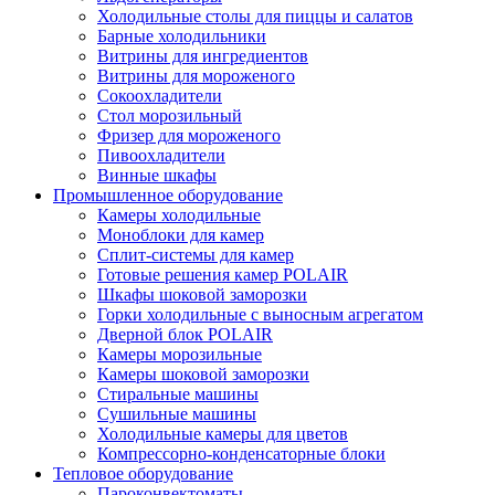
Холодильные столы для пиццы и салатов
Барные холодильники
Витрины для ингредиентов
Витрины для мороженого
Сокоохладители
Стол морозильный
Фризер для мороженого
Пивоохладители
Винные шкафы
Промышленное оборудование
Камеры холодильные
Моноблоки для камер
Сплит-системы для камер
Готовые решения камер POLAIR
Шкафы шоковой заморозки
Горки холодильные с выносным агрегатом
Дверной блок POLAIR
Камеры морозильные
Камеры шоковой заморозки
Стиральные машины
Сушильные машины
Холодильные камеры для цветов
Компрессорно-конденсаторные блоки
Тепловое оборудование
Пароконвектоматы