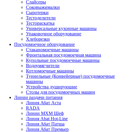
Слайсеры
Соковыжималки
Сыротерки
Тестоделители
Тестораскатка
Универсальные кухонные машины
Упаковочное оборудование
Хлеборезки
Посудомоечное оборудование
Стаканомоечные машины
Фронтальная посудомоечная машина
Купольные посудомоечные машины
Водоумягчители
Котломоечные машины
Туннельные (Конвейерные) посудомоечные
машины
Устройства душирующие
Столы для посудомоечных машин
Линии раздачи питания
Линия Абат Аста
RADA
Линии МХМ Шеф
Линия Abat Hot-Line
Линия Абат Патша
Линия Абат Премьер