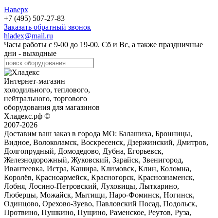
Наверх
+7 (495) 507-27-83
Заказать обратный звонок
hladex@mail.ru
Часы работы с
9-00
до
19-00
. Сб и Вс, а также праздничные
дни - выходные
Интернет-магазин
холодильного, теплового,
нейтрального, торгового
оборудования для магазинов
Хладекс.рф ©
2007-2026
Доставим ваш заказ в города МО:
Балашиха, Бронницы,
Видное, Волоколамск, Воскресенск, Дзержинский, Дмитров,
Долгопрудный, Домодедово, Дубна, Егорьевск,
Железнодорожный, Жуковский, Зарайск, Звенигород,
Ивантеевка, Истра, Кашира, Климовск, Клин, Коломна,
Королёв, Красноармейск, Красногорск, Краснознаменск,
Лобня, Лосино-Петровский, Луховицы, Лыткарино,
Люберцы, Можайск, Мытищи, Наро-Фоминск, Ногинск,
Одинцово, Орехово-Зуево, Павловский Посад, Подольск,
Протвино, Пушкино, Пущино, Раменское, Реутов, Руза,