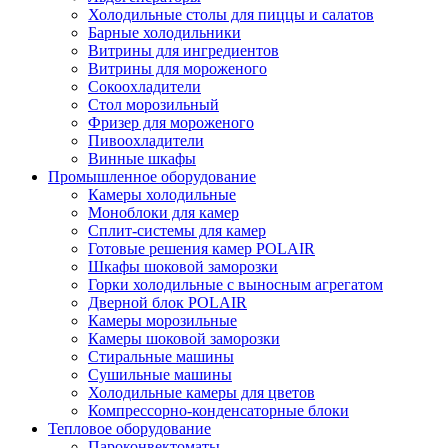
Холодильные столы для пиццы и салатов
Барные холодильники
Витрины для ингредиентов
Витрины для мороженого
Сокоохладители
Стол морозильный
Фризер для мороженого
Пивоохладители
Винные шкафы
Промышленное оборудование
Камеры холодильные
Моноблоки для камер
Сплит-системы для камер
Готовые решения камер POLAIR
Шкафы шоковой заморозки
Горки холодильные с выносным агрегатом
Дверной блок POLAIR
Камеры морозильные
Камеры шоковой заморозки
Стиральные машины
Сушильные машины
Холодильные камеры для цветов
Компрессорно-конденсаторные блоки
Тепловое оборудование
Пароконвектоматы