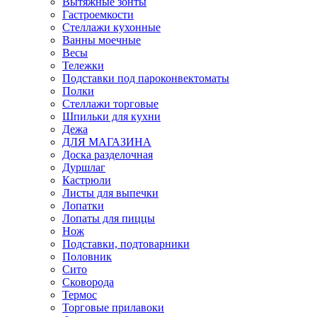
Вытяжные зонты
Гастроемкости
Стеллажи кухонные
Ванны моечные
Весы
Тележки
Подставки под пароконвектоматы
Полки
Стеллажи торговые
Шпильки для кухни
Дежа
ДЛЯ МАГАЗИНА
Доска разделочная
Дуршлаг
Кастрюли
Листы для выпечки
Лопатки
Лопаты для пиццы
Нож
Подставки, подтоварники
Половник
Сито
Сковорода
Термос
Торговые прилавоки