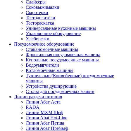
Слайсеры
Соковыжималки
Сыротерки
Тестоделители
Тестораскатка
Универсальные кухонные машины
Упаковочное оборудование
Хлеборезки
Посудомоечное оборудование
Стаканомоечные машины
Фронтальная посудомоечная машина
Купольные посудомоечные машины
Водоумягчители
Котломоечные машины
Туннельные (Конвейерные) посудомоечные
машины
Устройства душирующие
Столы для посудомоечных машин
Линии раздачи питания
Линия Абат Аста
RADA
Линии МХМ Шеф
Линия Abat Hot-Line
Линия Абат Патша
Линия Абат Премьер