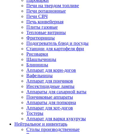
Пароварки
Печи на твердом топливе
Печи ротационные
Печи СВЧ
Печь конвейерная
Плиты газовые
Тепловые витрины
Фритюрницы
Подогреватель блюд и посуды
Станции для картофеля фри
Рисоварки
Шашлычницы
Блинницы
Аппарат для корн-догов
Вафельницы
Аппарат для пончиков
Инсектицидные лампы
Аппараты для сахарной ваты
Пончиковые аппараты
Аппараты для попкорна
Аппарат для хот-догов
Тостеры
Аппарат для варки кукурузы
Нейтральное и инвентарь
Столы производственные