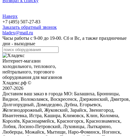
Возврат к списку
Наверх
+7 (495) 507-27-83
Заказать обратный звонок
hladex@mail.ru
Часы работы с
9-00
до
19-00
. Сб и Вс, а также праздничные
дни - выходные
Интернет-магазин
холодильного, теплового,
нейтрального, торгового
оборудования для магазинов
Хладекс.рф ©
2007-2026
Доставим ваш заказ в города МО:
Балашиха, Бронницы,
Видное, Волоколамск, Воскресенск, Дзержинский, Дмитров,
Долгопрудный, Домодедово, Дубна, Егорьевск,
Железнодорожный, Жуковский, Зарайск, Звенигород,
Ивантеевка, Истра, Кашира, Климовск, Клин, Коломна,
Королёв, Красноармейск, Красногорск, Краснознаменск,
Лобня, Лосино-Петровский, Луховицы, Лыткарино,
Люберцы, Можайск, Мытищи, Наро-Фоминск, Ногинск,