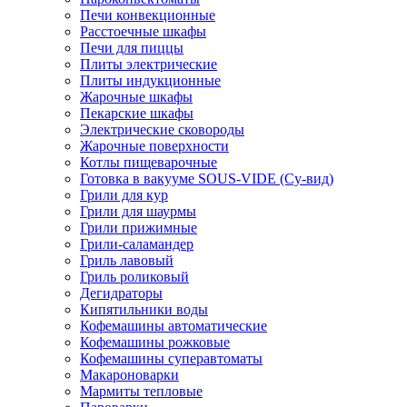
Печи конвекционные
Расстоечные шкафы
Печи для пиццы
Плиты электрические
Плиты индукционные
Жарочные шкафы
Пекарские шкафы
Электрические сковороды
Жарочные поверхности
Котлы пищеварочные
Готовка в вакууме SOUS-VIDE (Су-вид)
Грили для кур
Грили для шаурмы
Грили прижимные
Грили-саламандер
Гриль лавовый
Гриль роликовый
Дегидраторы
Кипятильники воды
Кофемашины автоматические
Кофемашины рожковые
Кофемашины суперавтоматы
Макароноварки
Мармиты тепловые