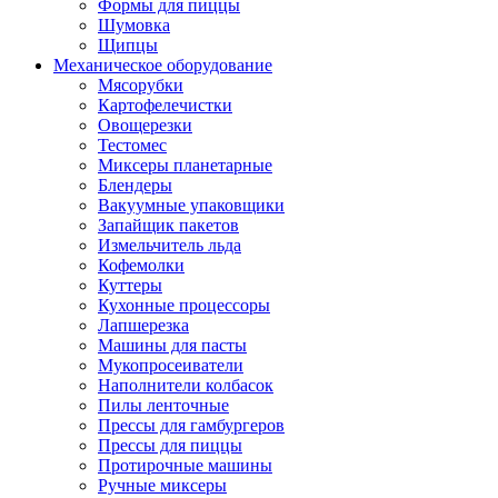
Формы для пиццы
Шумовка
Щипцы
Механическое оборудование
Мясорубки
Картофелечистки
Овощерезки
Тестомес
Миксеры планетарные
Блендеры
Вакуумные упаковщики
Запайщик пакетов
Измельчитель льда
Кофемолки
Куттеры
Кухонные процессоры
Лапшерезка
Машины для пасты
Мукопросеиватели
Наполнители колбасок
Пилы ленточные
Прессы для гамбургеров
Прессы для пиццы
Протирочные машины
Ручные миксеры