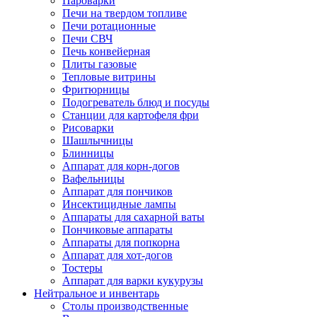
Пароварки
Печи на твердом топливе
Печи ротационные
Печи СВЧ
Печь конвейерная
Плиты газовые
Тепловые витрины
Фритюрницы
Подогреватель блюд и посуды
Станции для картофеля фри
Рисоварки
Шашлычницы
Блинницы
Аппарат для корн-догов
Вафельницы
Аппарат для пончиков
Инсектицидные лампы
Аппараты для сахарной ваты
Пончиковые аппараты
Аппараты для попкорна
Аппарат для хот-догов
Тостеры
Аппарат для варки кукурузы
Нейтральное и инвентарь
Столы производственные