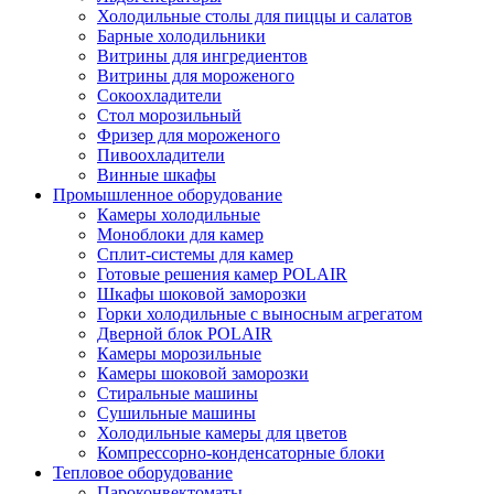
Холодильные столы для пиццы и салатов
Барные холодильники
Витрины для ингредиентов
Витрины для мороженого
Сокоохладители
Стол морозильный
Фризер для мороженого
Пивоохладители
Винные шкафы
Промышленное оборудование
Камеры холодильные
Моноблоки для камер
Сплит-системы для камер
Готовые решения камер POLAIR
Шкафы шоковой заморозки
Горки холодильные с выносным агрегатом
Дверной блок POLAIR
Камеры морозильные
Камеры шоковой заморозки
Стиральные машины
Сушильные машины
Холодильные камеры для цветов
Компрессорно-конденсаторные блоки
Тепловое оборудование
Пароконвектоматы