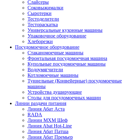
Слайсеры
Соковыжималки
Сыротерки
Тестоделители
Тестораскатка
Универсальные кухонные машины
Упаковочное оборудование
Хлеборезки
Посудомоечное оборудование
Стаканомоечные машины
Фронтальная посудомоечная машина
Купольные посудомоечные машины
Водоумягчители
Котломоечные машины
Туннельные (Конвейерные) посудомоечные
машины
Устройства душирующие
Столы для посудомоечных машин
Линии раздачи питания
Линия Абат Аста
RADA
Линии МХМ Шеф
Линия Abat Hot-Line
Линия Абат Патша
Линия Абат Премьер