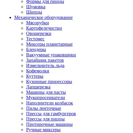
Формы для пиццы
Шумовка
Щипцы
Механическое оборудование
Мясорубки
Картофелечистки
Овощерезки
Тестомес
Миксеры планетарные
Блендеры
Вакуумные упаковщики
Запайщик пакетов
Измельчитель льда
Кофемолки
Куттеры
Кухонные процессоры
Лапшерезка
Машины для пасты
Мукопросеиватели
Наполнители колбасок
Пилы ленточные
Прессы для гамбургеров
Прессы для пиццы
Протирочные машины
Ручные миксеры