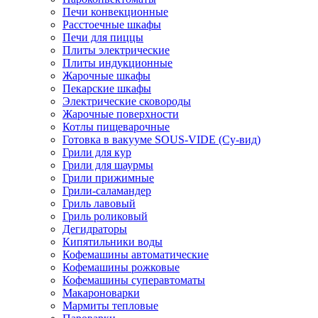
Печи конвекционные
Расстоечные шкафы
Печи для пиццы
Плиты электрические
Плиты индукционные
Жарочные шкафы
Пекарские шкафы
Электрические сковороды
Жарочные поверхности
Котлы пищеварочные
Готовка в вакууме SOUS-VIDE (Су-вид)
Грили для кур
Грили для шаурмы
Грили прижимные
Грили-саламандер
Гриль лавовый
Гриль роликовый
Дегидраторы
Кипятильники воды
Кофемашины автоматические
Кофемашины рожковые
Кофемашины суперавтоматы
Макароноварки
Мармиты тепловые