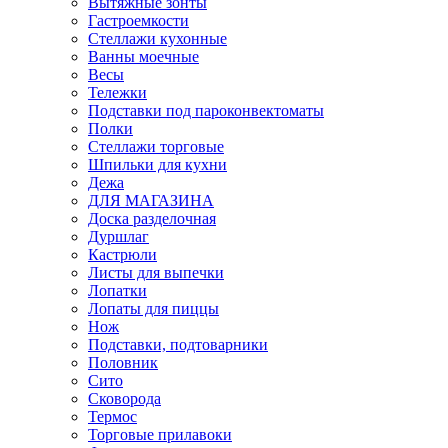
Вытяжные зонты
Гастроемкости
Стеллажи кухонные
Ванны моечные
Весы
Тележки
Подставки под пароконвектоматы
Полки
Стеллажи торговые
Шпильки для кухни
Дежа
ДЛЯ МАГАЗИНА
Доска разделочная
Дуршлаг
Кастрюли
Листы для выпечки
Лопатки
Лопаты для пиццы
Нож
Подставки, подтоварники
Половник
Сито
Сковорода
Термос
Торговые прилавоки