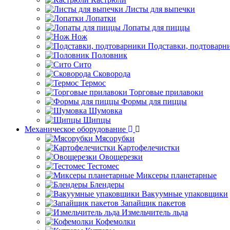
Листы для выпечки
Лопатки
Лопаты для пиццы
Нож
Подставки, подтоварн
Половник
Сито
Сковорода
Термос
Торговые прилавоки
Формы для пиццы
Шумовка
Щипцы
Механическое оборудование
Мясорубки
Картофелечистки
Овощерезки
Тестомес
Миксеры планетарные
Блендеры
Вакуумные упаковщики
Запайщик пакетов
Измельчитель льда
Кофемолки