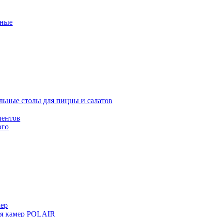
ные
льные столы для пиццы и салатов
иентов
ого
мер
ия камер POLAIR