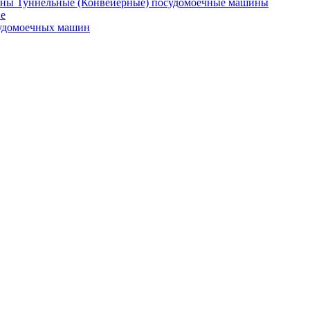
Туннельные (Конвейерные) посудомоечные машины
е
судомоечных машин