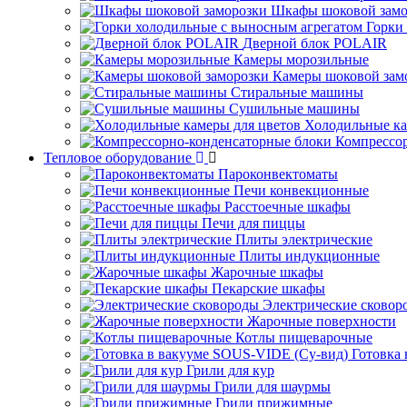
Шкафы шоковой замо
Горки
Дверной блок POLAIR
Камеры морозильные
Камеры шоковой зам
Стиральные машины
Сушильные машины
Холодильные ка
Компрессо
Тепловое оборудование
Пароконвектоматы
Печи конвекционные
Расстоечные шкафы
Печи для пиццы
Плиты электрические
Плиты индукционные
Жарочные шкафы
Пекарские шкафы
Электрические сковор
Жарочные поверхности
Котлы пищеварочные
Готовка
Грили для кур
Грили для шаурмы
Грили прижимные