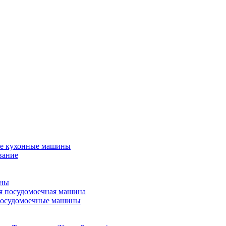
е кухонные машины
вание
ины
я посудомоечная машина
посудомоечные машины