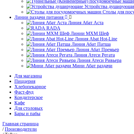
Устройства душирующи
Столы для по
Линии раздачи питания
Линия Абат Аста
RADA
Линии МХМ Шеф
Линия Abat Hot-Line
Линия Абат Патша
Линия Абат Премьер
Линия Атеси Регата
Линия Атеси Ривьера
Мини Абат раздачи
Для магазина
Пиццерия
Хлебопекарное
Фаст-фуд
Кондитерское
Кафе
Для столовых
Бары и пабы
Главная страница
/
Производители