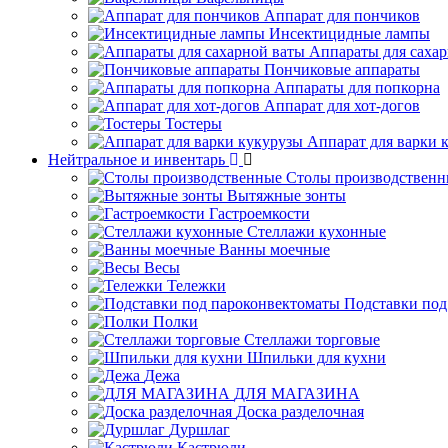
Аппарат для пончиков
Инсектицидные лампы
Аппараты для саха
Пончиковые аппараты
Аппараты для попкорна
Аппарат для хот-догов
Тостеры
Аппарат для варки 
Нейтральное и инвентарь
Столы производственн
Вытяжные зонты
Гастроемкости
Стеллажи кухонные
Ванны моечные
Весы
Тележки
Подставки под
Полки
Стеллажи торговые
Шпильки для кухни
Дежа
ДЛЯ МАГАЗИНА
Доска разделочная
Дуршлаг
Кастрюли