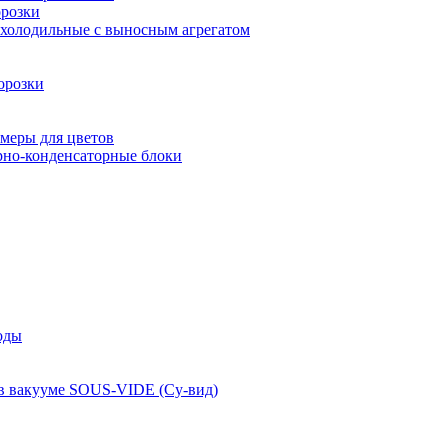
розки
 холодильные с выносным агрегатом
орозки
меры для цветов
рно-конденсаторные блоки
оды
 в вакууме SOUS-VIDE (Су-вид)