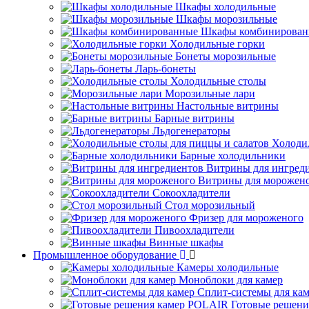
Шкафы холодильные
Шкафы морозильные
Шкафы комбинирован
Холодильные горки
Бонеты морозильные
Ларь-бонеты
Холодильные столы
Морозильные лари
Настольные витрины
Барные витрины
Льдогенераторы
Холоди
Барные холодильники
Витрины для ингред
Витрины для морожен
Сокоохладители
Стол морозильный
Фризер для мороженого
Пивоохладители
Винные шкафы
Промышленное оборудование
Камеры холодильные
Моноблоки для камер
Сплит-системы для ка
Готовые решен