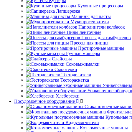
Куттеры
Кухонные процессоры
Лапшерезка
Машины для пасты
Мукопросеиватели
Наполнители колбасок
Пилы ленточные
Прессы для гамбургеров
Прессы для пиццы
Протирочные машины
Ручные миксеры
Слайсеры
Соковыжималки
Сыротерки
Тестоделители
Тестораскатка
Универсальны
Упаковочное оборудо
Хлеборезки
Посудомоечное оборудование
Стаканомоечные маш
Фронтальна
Купольные 
Водоумягчители
Котломоечные машины