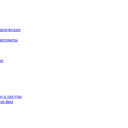
атические
автоматы
ве
д и посуды
ля фри