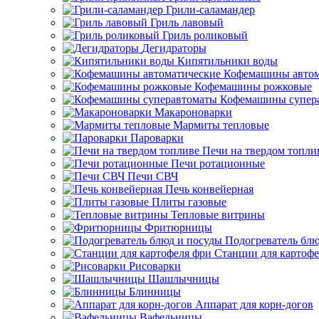
Грили-саламандер
Гриль лавовый
Гриль роликовый
Дегидраторы
Кипятильники воды
Кофемашины автом
Кофемашины рожковые
Кофемашины супер
Макароноварки
Мармиты тепловые
Пароварки
Печи на твердом топли
Печи ротационные
Печи СВЧ
Печь конвейерная
Плиты газовые
Тепловые витрины
Фритюрницы
Подогреватель блю
Станции для картофе
Рисоварки
Шашлычницы
Блинницы
Аппарат для корн-догов
Вафельницы