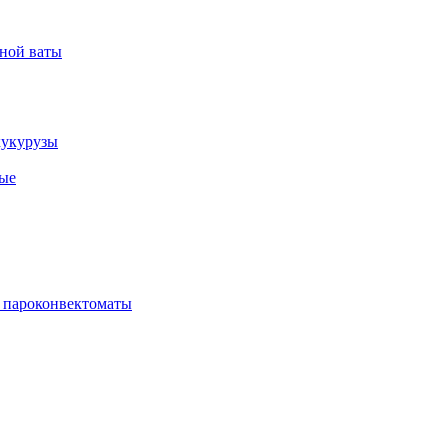
рной ваты
кукурузы
ые
 пароконвектоматы