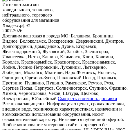
Интернет-магазин
холодильного, теплового,
нейтрального, торгового
оборудования для магазинов
Хладекс.рф ©
2007-2026
Доставим ваш заказ в города МО:
Балашиха, Бронницы,
Видное, Волоколамск, Воскресенск, Дзержинский, Дмитров,
Долгопрудный, Домодедово, Дубна, Егорьевск,
Железнодорожный, Жуковский, Зарайск, Звенигород,
Ивантеевка, Истра, Кашира, Климовск, Клин, Коломна,
Королёв, Красноармейск, Красногорск, Краснознаменск,
Лобня, Лосино-Петровский, Луховицы, Лыткарино,
Люберцы, Можайск, Мытищи, Наро-Фоминск, Ногинск,
Одинцово, Орехово-Зуево, Павловский Посад, Подольск,
Протвино, Пушкино, Пущино, Раменское, Реутов, Руза,
Сергиев Посад, Серпухов, Солнечногорск, Ступино, Фрязино,
Химки, Черноголовка, Чехов, Шатура, Щелково,
Электросталь, Юбилейный
Смотреть стоимость доставки
Все права защищены. Информация о ценах, сроках поставки,
внешнем виде, технических характеристиках, назначении и
возможностях использования оборудования, носит
ознакомительный характер. Не является публичной офертой.
Любое копирование материалов сайта запрещено без
письменного согласия правообладателя. HLADEX.RU c 2007