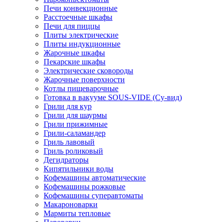
Печи конвекционные
Расстоечные шкафы
Печи для пиццы
Плиты электрические
Плиты индукционные
Жарочные шкафы
Пекарские шкафы
Электрические сковороды
Жарочные поверхности
Котлы пищеварочные
Готовка в вакууме SOUS-VIDE (Су-вид)
Грили для кур
Грили для шаурмы
Грили прижимные
Грили-саламандер
Гриль лавовый
Гриль роликовый
Дегидраторы
Кипятильники воды
Кофемашины автоматические
Кофемашины рожковые
Кофемашины суперавтоматы
Макароноварки
Мармиты тепловые