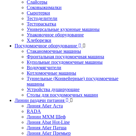
Слайсеры
Соковыжималки
Сыротерки
Тестоделители
Тестораскатка
Универсальные кухонные машины
Упаковочное оборудование
Хлеборезки
Посудомоечное оборудование
Стаканомоечные машины
Фронтальная посудомоечная машина
Купольные посудомоечные машины
Водоумягчители
Котломоечные машины
Туннельные (Конвейерные) посудомоечные
машины
Устройства душирующие
Столы для посудомоечных машин
Линии раздачи питания
Линия Абат Аста
RADA
Линии МХМ Шеф
Линия Abat Hot-Line
Линия Абат Патша
Линия Абат Премьер