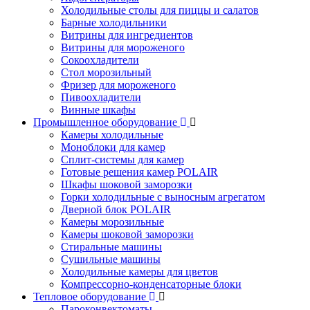
Холодильные столы для пиццы и салатов
Барные холодильники
Витрины для ингредиентов
Витрины для мороженого
Сокоохладители
Стол морозильный
Фризер для мороженого
Пивоохладители
Винные шкафы
Промышленное оборудование
Камеры холодильные
Моноблоки для камер
Сплит-системы для камер
Готовые решения камер POLAIR
Шкафы шоковой заморозки
Горки холодильные с выносным агрегатом
Дверной блок POLAIR
Камеры морозильные
Камеры шоковой заморозки
Стиральные машины
Сушильные машины
Холодильные камеры для цветов
Компрессорно-конденсаторные блоки
Тепловое оборудование
Пароконвектоматы