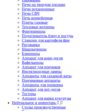
Пароварки
Печи на твердом топливе
Печи ротационные
Печи СВЧ
Печь конвейерная
Плиты газовые
Тепловые витрины
Фритюрницы
Подогреватель блюд и посуды
Станции для картофеля фри
Рисоварки
Шашлычницы
Блинницы
Аппарат для корн-догов
Вафельницы
Аппарат для пончиков
Инсектицидные лампы
Аппараты для сахарной ваты
Пончиковые аппараты
Аппараты для попкорна
Аппарат для хот-догов
Тостеры
Аппарат для варки кукурузы
Нейтральное и инвентарь
Столы производственные