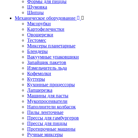
Формы для пиццы
Шумовка
Щипцы
Механическое оборудование
Мясорубки
Картофелечистки
Овощерезки
Тестомес
Миксеры планетарные
Блендеры
Вакуумные упаковщики
Запайщик пакетов
Измельчитель льда
Кофемолки
Куттеры
Кухонные процессоры
Лапшерезка
Машины для пасты
Мукопросеиватели
Наполнители колбасок
Пилы ленточные
Прессы для гамбургеров
Прессы для пиццы
Протирочные машины
Ручные миксеры