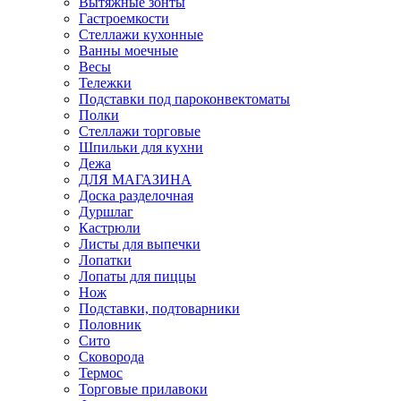
Вытяжные зонты
Гастроемкости
Стеллажи кухонные
Ванны моечные
Весы
Тележки
Подставки под пароконвектоматы
Полки
Стеллажи торговые
Шпильки для кухни
Дежа
ДЛЯ МАГАЗИНА
Доска разделочная
Дуршлаг
Кастрюли
Листы для выпечки
Лопатки
Лопаты для пиццы
Нож
Подставки, подтоварники
Половник
Сито
Сковорода
Термос
Торговые прилавоки