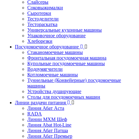
Слайсеры
Соковыжималки
Сыротерки
Тестоделители
Тестораскатка
Универсальные кухонные машины
Упаковочное оборудование
Хлеборезки
Посудомоечное оборудование
Стаканомоечные машины
Фронтальная посудомоечная машина
Купольные посудомоечные машины
Водоумягчители
Котломоечные машины
Туннельные (Конвейерные) посудомоечные
машины
Устройства душирующие
Столы для посудомоечных машин
Линии раздачи питания
Линия Абат Аста
RADA
Линии МХМ Шеф
Линия Abat Hot-Line
Линия Абат Патша
Линия Абат Премьер