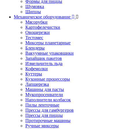
Формы для пиццы
Шумовка
Щипцы
Механическое оборудование
Мясорубки
Картофелечистки
Овощерезки
Тестомес
Миксеры планетарные
Блендеры
Вакуумные упаковщики
Запайщик пакетов
Измельчитель льда
Кофемолки
Куттеры
Кухонные процессоры
Лапшерезка
Машины для пасты
Мукопросеиватели
Наполнители колбасок
Пилы ленточные
Прессы для гамбургеров
Прессы для пиццы
Протирочные машины
Ручные миксеры