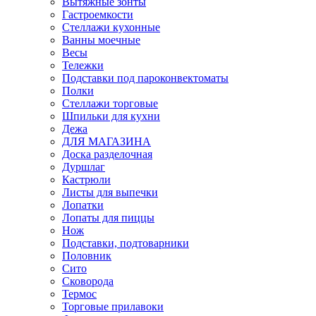
Вытяжные зонты
Гастроемкости
Стеллажи кухонные
Ванны моечные
Весы
Тележки
Подставки под пароконвектоматы
Полки
Стеллажи торговые
Шпильки для кухни
Дежа
ДЛЯ МАГАЗИНА
Доска разделочная
Дуршлаг
Кастрюли
Листы для выпечки
Лопатки
Лопаты для пиццы
Нож
Подставки, подтоварники
Половник
Сито
Сковорода
Термос
Торговые прилавоки