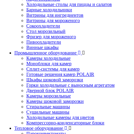
Холодильные столы для пиццы и салатов
Барные холодильники
Витрины для ингредиентов
Витрины для мороженого
Сокоохладители
Стол морозильный
Фризер для мороженого
Пивоохладители
Винные шкафы
Промышленное оборудование
Камеры холодильные
Моноблоки для камер
Сплит-системы для камер
Готовые решения камер POLAIR
Шкафы шоковой заморозки
Горки холодильные с выносным агрегатом
Дверной блок POLAIR
Камеры морозильные
Камеры шоковой заморозки
Стиральные машины
Сушильные машины
Холодильные камеры для цветов
Компрессорно-конденсаторные блоки
Тепловое оборудование
Пароконвектоматы