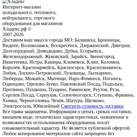
Интернет-магазин
холодильного, теплового,
нейтрального, торгового
оборудования для магазинов
Хладекс.рф ©
2007-2026
Доставим ваш заказ в города МО:
Балашиха, Бронницы,
Видное, Волоколамск, Воскресенск, Дзержинский, Дмитров,
Долгопрудный, Домодедово, Дубна, Егорьевск,
Железнодорожный, Жуковский, Зарайск, Звенигород,
Ивантеевка, Истра, Кашира, Климовск, Клин, Коломна,
Королёв, Красноармейск, Красногорск, Краснознаменск,
Лобня, Лосино-Петровский, Луховицы, Лыткарино,
Люберцы, Можайск, Мытищи, Наро-Фоминск, Ногинск,
Одинцово, Орехово-Зуево, Павловский Посад, Подольск,
Протвино, Пушкино, Пущино, Раменское, Реутов, Руза,
Сергиев Посад, Серпухов, Солнечногорск, Ступино, Фрязино,
Химки, Черноголовка, Чехов, Шатура, Щелково,
Электросталь, Юбилейный
Смотреть стоимость доставки
Все права защищены. Информация о ценах, сроках поставки,
внешнем виде, технических характеристиках, назначении и
возможностях использования оборудования, носит
ознакомительный характер. Не является публичной офертой.
Любое копирование материалов сайта запрещено без