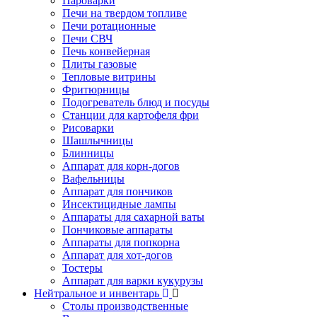
Пароварки
Печи на твердом топливе
Печи ротационные
Печи СВЧ
Печь конвейерная
Плиты газовые
Тепловые витрины
Фритюрницы
Подогреватель блюд и посуды
Станции для картофеля фри
Рисоварки
Шашлычницы
Блинницы
Аппарат для корн-догов
Вафельницы
Аппарат для пончиков
Инсектицидные лампы
Аппараты для сахарной ваты
Пончиковые аппараты
Аппараты для попкорна
Аппарат для хот-догов
Тостеры
Аппарат для варки кукурузы
Нейтральное и инвентарь
Столы производственные