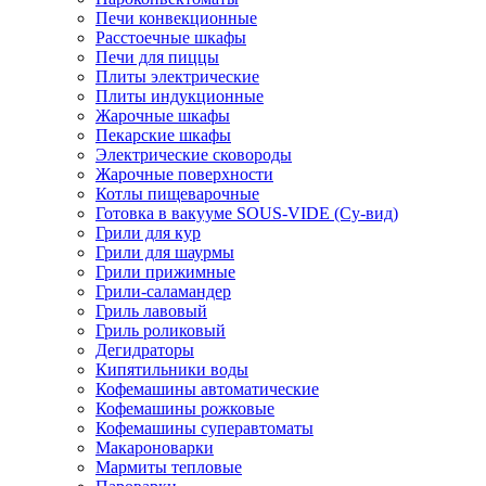
Печи конвекционные
Расстоечные шкафы
Печи для пиццы
Плиты электрические
Плиты индукционные
Жарочные шкафы
Пекарские шкафы
Электрические сковороды
Жарочные поверхности
Котлы пищеварочные
Готовка в вакууме SOUS-VIDE (Су-вид)
Грили для кур
Грили для шаурмы
Грили прижимные
Грили-саламандер
Гриль лавовый
Гриль роликовый
Дегидраторы
Кипятильники воды
Кофемашины автоматические
Кофемашины рожковые
Кофемашины суперавтоматы
Макароноварки
Мармиты тепловые