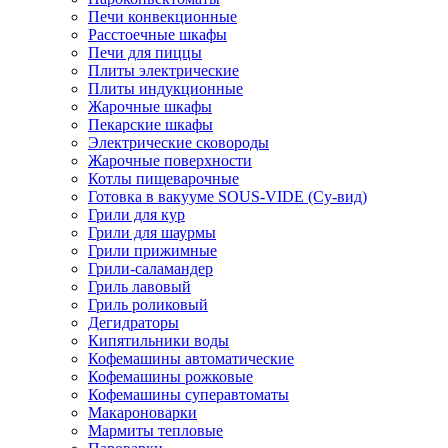
Печи конвекционные
Расстоечные шкафы
Печи для пиццы
Плиты электрические
Плиты индукционные
Жарочные шкафы
Пекарские шкафы
Электрические сковороды
Жарочные поверхности
Котлы пищеварочные
Готовка в вакууме SOUS-VIDE (Су-вид)
Грили для кур
Грили для шаурмы
Грили прижимные
Грили-саламандер
Гриль лавовый
Гриль роликовый
Дегидраторы
Кипятильники воды
Кофемашины автоматические
Кофемашины рожковые
Кофемашины суперавтоматы
Макароноварки
Мармиты тепловые