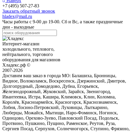
Наверх
+7 (495) 507-27-83
Заказать обратный звонок
hladex@mail.ru
Часы работы с
9-00
до
19-00
. Сб и Вс, а также праздничные
дни - выходные
Интернет-магазин
холодильного, теплового,
нейтрального, торгового
оборудования для магазинов
Хладекс.рф ©
2007-2026
Доставим ваш заказ в города МО:
Балашиха, Бронницы,
Видное, Волоколамск, Воскресенск, Дзержинский, Дмитров,
Долгопрудный, Домодедово, Дубна, Егорьевск,
Железнодорожный, Жуковский, Зарайск, Звенигород,
Ивантеевка, Истра, Кашира, Климовск, Клин, Коломна,
Королёв, Красноармейск, Красногорск, Краснознаменск,
Лобня, Лосино-Петровский, Луховицы, Лыткарино,
Люберцы, Можайск, Мытищи, Наро-Фоминск, Ногинск,
Одинцово, Орехово-Зуево, Павловский Посад, Подольск,
Протвино, Пушкино, Пущино, Раменское, Реутов, Руза,
Сергиев Посад, Серпухов, Солнечногорск, Ступино, Фрязино,