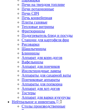
Пароварки
Печи на твердом топливе
Печи ротационные
Печи СВЧ
Печь конвейерная
Плиты газовые
Тепловые витрины
Фритюрницы
Подогреватель блюд и посуды
Станции для картофеля фри
Рисоварки
Шашлычницы
Блинницы
Аппарат для корн-догов
Вафельницы
Аппарат для пончиков
Инсектицидные лампы
Аппараты для сахарной ваты
Пончиковые аппараты
Аппараты для попкорна
Аппарат для хот-догов
Тостеры
Аппарат для варки кукурузы
Нейтральное и инвентарь
Столы производственные