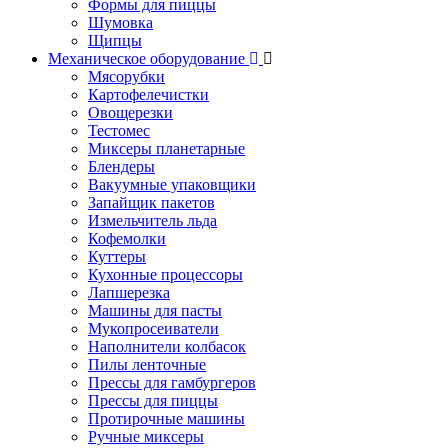
Формы для пиццы
Шумовка
Щипцы
Механическое оборудование
Мясорубки
Картофелечистки
Овощерезки
Тестомес
Миксеры планетарные
Блендеры
Вакуумные упаковщики
Запайщик пакетов
Измельчитель льда
Кофемолки
Куттеры
Кухонные процессоры
Лапшерезка
Машины для пасты
Мукопросеиватели
Наполнители колбасок
Пилы ленточные
Прессы для гамбургеров
Прессы для пиццы
Протирочные машины
Ручные миксеры