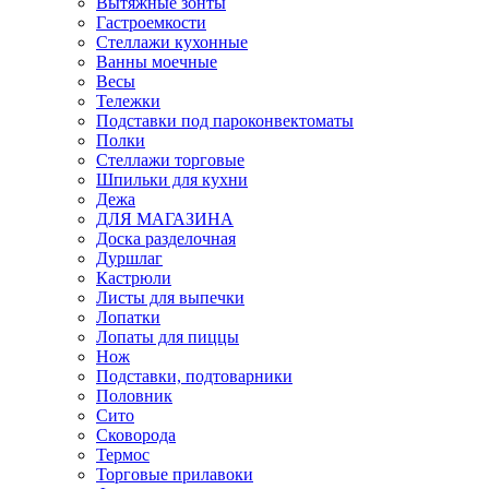
Вытяжные зонты
Гастроемкости
Стеллажи кухонные
Ванны моечные
Весы
Тележки
Подставки под пароконвектоматы
Полки
Стеллажи торговые
Шпильки для кухни
Дежа
ДЛЯ МАГАЗИНА
Доска разделочная
Дуршлаг
Кастрюли
Листы для выпечки
Лопатки
Лопаты для пиццы
Нож
Подставки, подтоварники
Половник
Сито
Сковорода
Термос
Торговые прилавоки