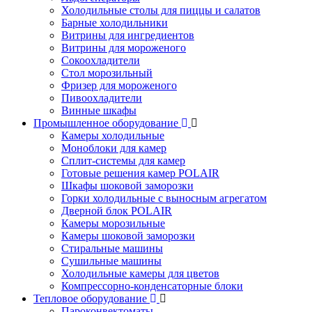
Холодильные столы для пиццы и салатов
Барные холодильники
Витрины для ингредиентов
Витрины для мороженого
Сокоохладители
Стол морозильный
Фризер для мороженого
Пивоохладители
Винные шкафы
Промышленное оборудование
Камеры холодильные
Моноблоки для камер
Сплит-системы для камер
Готовые решения камер POLAIR
Шкафы шоковой заморозки
Горки холодильные с выносным агрегатом
Дверной блок POLAIR
Камеры морозильные
Камеры шоковой заморозки
Стиральные машины
Сушильные машины
Холодильные камеры для цветов
Компрессорно-конденсаторные блоки
Тепловое оборудование
Пароконвектоматы