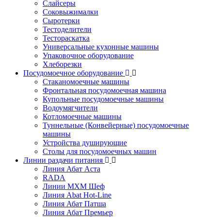
Слайсеры
Соковыжималки
Сыротерки
Тестоделители
Тестораскатка
Универсальные кухонные машины
Упаковочное оборудование
Хлеборезки
Посудомоечное оборудование
Стаканомоечные машины
Фронтальная посудомоечная машина
Купольные посудомоечные машины
Водоумягчители
Котломоечные машины
Туннельные (Конвейерные) посудомоечные
машины
Устройства душирующие
Столы для посудомоечных машин
Линии раздачи питания
Линия Абат Аста
RADA
Линии МХМ Шеф
Линия Abat Hot-Line
Линия Абат Патша
Линия Абат Премьер