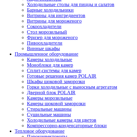
Холодильные столы для пиццы и салатов
Барные холодильники
Витрины для ингредиентов
Витрины для мороженого
Сокоохладители
Стол морозильный
Фризер для мороженого
Пивоохладители
Винные шкафы
Промышленное оборудование
Камеры холодильные
Моноблоки для камер
Сплит-системы для камер
Готовые решения камер POLAIR
Шкафы шоковой заморозки
Горки холодильные с выносным агрегатом
Дверной блок POLAIR
Камеры морозильные
Камеры шоковой заморозки
Стиральные машины
Сушильные машины
Холодильные камеры для цветов
Компрессорно-конденсаторные блоки
Тепловое оборудование
Пароконвектоматы