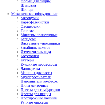
Формы для пиццы
Шумовка
Щипцы
Механическое оборудование
Мясорубки
Картофелечистки
Овощерезки
Тестомес
Миксеры планетарные
Блендеры
Вакуумные упаковщики
Запайщик пакетов
Измельчитель льда
Кофемолки
Куттеры
Кухонные процессоры
Лапшерезка
Машины для пасты
Мукопросеиватели
Наполнители колбасок
Пилы ленточные
Прессы для гамбургеров
Прессы для пиццы
Протирочные машины
Ручные миксеры