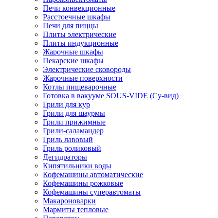
Печи конвекционные
Расстоечные шкафы
Печи для пиццы
Плиты электрические
Плиты индукционные
Жарочные шкафы
Пекарские шкафы
Электрические сковороды
Жарочные поверхности
Котлы пищеварочные
Готовка в вакууме SOUS-VIDE (Су-вид)
Грили для кур
Грили для шаурмы
Грили прижимные
Грили-саламандер
Гриль лавовый
Гриль роликовый
Дегидраторы
Кипятильники воды
Кофемашины автоматические
Кофемашины рожковые
Кофемашины суперавтоматы
Макароноварки
Мармиты тепловые