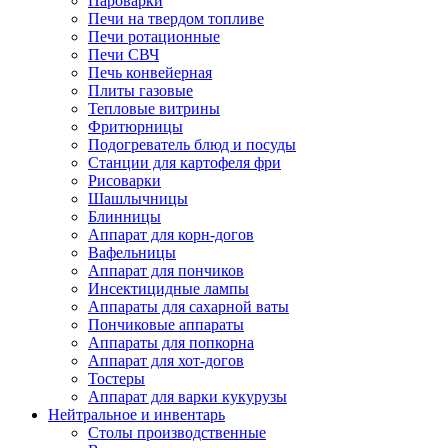
Пароварки
Печи на твердом топливе
Печи ротационные
Печи СВЧ
Печь конвейерная
Плиты газовые
Тепловые витрины
Фритюрницы
Подогреватель блюд и посуды
Станции для картофеля фри
Рисоварки
Шашлычницы
Блинницы
Аппарат для корн-догов
Вафельницы
Аппарат для пончиков
Инсектицидные лампы
Аппараты для сахарной ваты
Пончиковые аппараты
Аппараты для попкорна
Аппарат для хот-догов
Тостеры
Аппарат для варки кукурузы
Нейтральное и инвентарь
Столы производственные