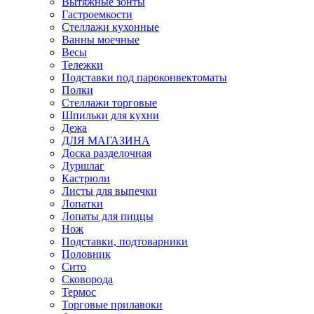
Вытяжные зонты
Гастроемкости
Стеллажи кухонные
Ванны моечные
Весы
Тележки
Подставки под пароконвектоматы
Полки
Стеллажи торговые
Шпильки для кухни
Дежа
ДЛЯ МАГАЗИНА
Доска разделочная
Дуршлаг
Кастрюли
Листы для выпечки
Лопатки
Лопаты для пиццы
Нож
Подставки, подтоварники
Половник
Сито
Сковорода
Термос
Торговые прилавоки