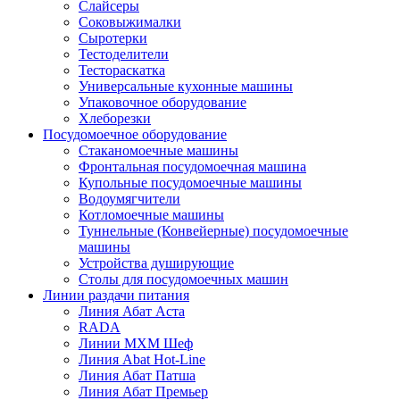
Слайсеры
Соковыжималки
Сыротерки
Тестоделители
Тестораскатка
Универсальные кухонные машины
Упаковочное оборудование
Хлеборезки
Посудомоечное оборудование
Стаканомоечные машины
Фронтальная посудомоечная машина
Купольные посудомоечные машины
Водоумягчители
Котломоечные машины
Туннельные (Конвейерные) посудомоечные
машины
Устройства душирующие
Столы для посудомоечных машин
Линии раздачи питания
Линия Абат Аста
RADA
Линии МХМ Шеф
Линия Abat Hot-Line
Линия Абат Патша
Линия Абат Премьер