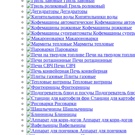
Гриль лавовый
Гриль роликовый
Дегидраторы
Кипятильники воды
Кофемашины автом
Кофемашины рожковые
Кофемашины супер
Макароноварки
Мармиты тепловые
Пароварки
Печи на твердом топли
Печи ротационные
Печи СВЧ
Печь конвейерная
Плиты газовые
Тепловые витрины
Фритюрницы
Подогреватель блю
Станции для картофе
Рисоварки
Шашлычницы
Блинницы
Аппарат для корн-догов
Вафельницы
Аппарат для пончиков