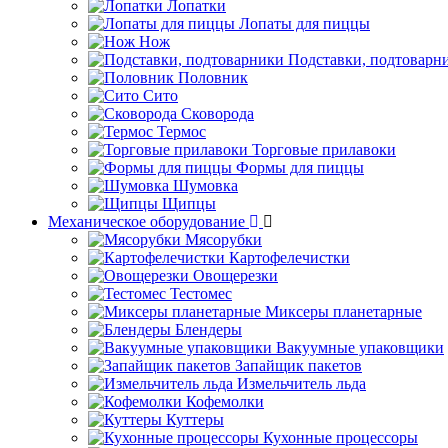
Лопатки
Лопаты для пиццы
Нож
Подставки, подтоварн
Половник
Сито
Сковорода
Термос
Торговые прилавоки
Формы для пиццы
Шумовка
Щипцы
Механическое оборудование
Мясорубки
Картофелечистки
Овощерезки
Тестомес
Миксеры планетарные
Блендеры
Вакуумные упаковщики
Запайщик пакетов
Измельчитель льда
Кофемолки
Куттеры
Кухонные процессоры