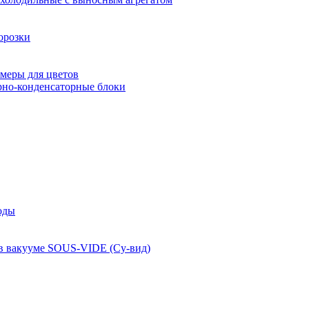
орозки
меры для цветов
рно-конденсаторные блоки
оды
 в вакууме SOUS-VIDE (Су-вид)