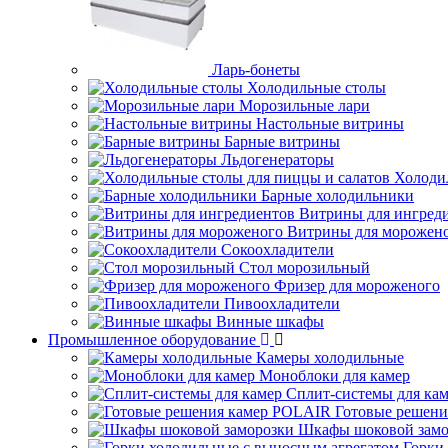
Ларь-бонеты
Холодильные столы
Морозильные лари
Настольные витрины
Барные витрины
Льдогенераторы
Холоди
Барные холодильники
Витрины для ингред
Витрины для морожен
Сокоохладители
Стол морозильный
Фризер для мороженого
Пивоохладители
Винные шкафы
Промышленное оборудование
Камеры холодильные
Моноблоки для камер
Сплит-системы для ка
Готовые решен
Шкафы шоковой замо
Горки