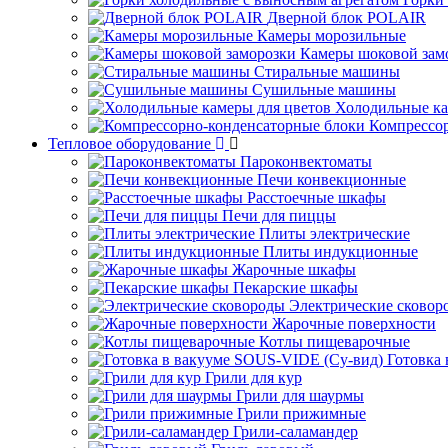
Дверной блок POLAIR
Камеры морозильные
Камеры шоковой зам
Стиральные машины
Сушильные машины
Холодильные ка
Компрессо
Тепловое оборудование
Пароконвектоматы
Печи конвекционные
Расстоечные шкафы
Печи для пиццы
Плиты электрические
Плиты индукционные
Жарочные шкафы
Пекарские шкафы
Электрические сковор
Жарочные поверхности
Котлы пищеварочные
Готовка
Грили для кур
Грили для шаурмы
Грили прижимные
Грили-саламандер