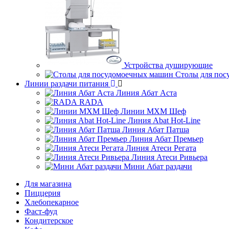
Устройства душирующие
Столы для по
Линии раздачи питания
Линия Абат Аста
RADA
Линии МХМ Шеф
Линия Abat Hot-Line
Линия Абат Патша
Линия Абат Премьер
Линия Атеси Регата
Линия Атеси Ривьера
Мини Абат раздачи
Для магазина
Пиццерия
Хлебопекарное
Фаст-фуд
Кондитерское