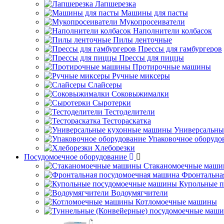
Лапшерезка
Машины для пасты
Мукопросеиватели
Наполнители колбасок
Пилы ленточные
Прессы для гамбургеров
Прессы для пиццы
Протирочные машины
Ручные миксеры
Слайсеры
Соковыжималки
Сыротерки
Тестоделители
Тестораскатка
Универсальны
Упаковочное оборудо
Хлеборезки
Посудомоечное оборудование
Стаканомоечные маш
Фронтальна
Купольные 
Водоумягчители
Котломоечные машины