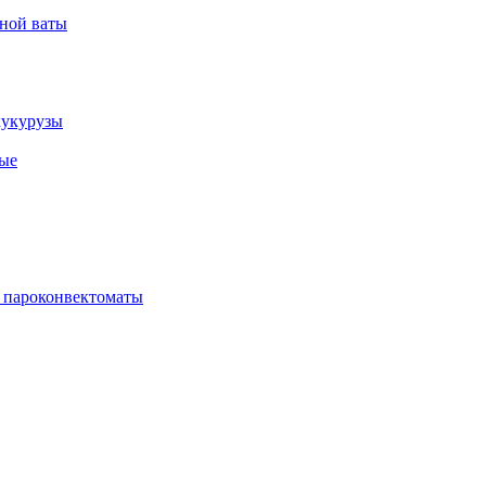
рной ваты
кукурузы
ые
 пароконвектоматы