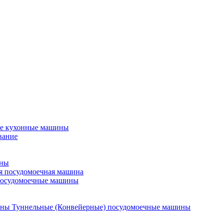
е кухонные машины
вание
ины
я посудомоечная машина
посудомоечные машины
Туннельные (Конвейерные) посудомоечные машины