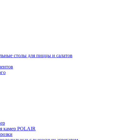
льные столы для пиццы и салатов
иентов
ого
мер
ия камер POLAIR
розки
 холодильные с выносным агрегатом