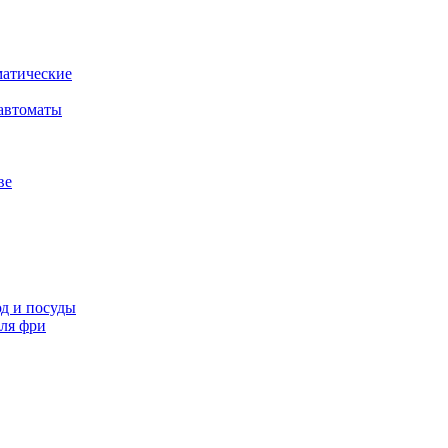
атические
автоматы
ве
д и посуды
ля фри