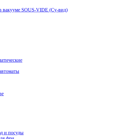
 в вакууме SOUS-VIDE (Су-вид)
атические
автоматы
ве
д и посуды
ля фри