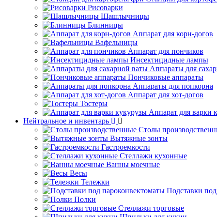
Рисоварки
Шашлычницы
Блинницы
Аппарат для корн-догов
Вафельницы
Аппарат для пончиков
Инсектицидные лампы
Аппараты для саха
Пончиковые аппараты
Аппараты для попкорна
Аппарат для хот-догов
Тостеры
Аппарат для варки 
Нейтральное и инвентарь
Столы производственн
Вытяжные зонты
Гастроемкости
Стеллажи кухонные
Ванны моечные
Весы
Тележки
Подставки под
Полки
Стеллажи торговые
Шпильки для кухни