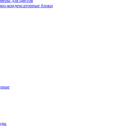
меры для цветов
рно-конденсаторные блоки
нные
оды