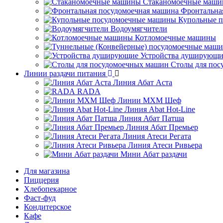
Стаканомоечные маш
Фронтальна
Купольные 
Водоумягчители
Котломоечные машины
Устройства душирующи
Столы для по
Линии раздачи питания
Линия Абат Аста
RADA
Линии МХМ Шеф
Линия Abat Hot-Line
Линия Абат Патша
Линия Абат Премьер
Линия Атеси Регата
Линия Атеси Ривьера
Мини Абат раздачи
Для магазина
Пиццерия
Хлебопекарное
Фаст-фуд
Кондитерское
Кафе