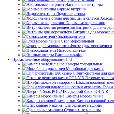
Настольные витрины
Барные витрины
Льдогенераторы
Холоди
Барные холодильники
Витрины для ингред
Витрины для морожен
Сокоохладители
Стол морозильный
Фризер для мороженого
Пивоохладители
Винные шкафы
Промышленное оборудование
Камеры холодильные
Моноблоки для камер
Сплит-системы для ка
Готовые решен
Шкафы шоковой замо
Горки
Дверной блок POLAIR
Камеры морозильные
Камеры шоковой зам
Стиральные машины
Сушильные машины