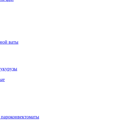
рной ваты
кукурузы
ые
 пароконвектоматы