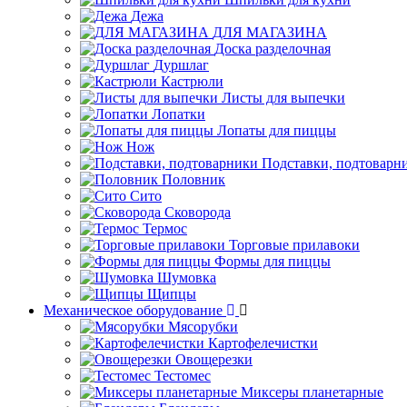
Дежа
ДЛЯ МАГАЗИНА
Доска разделочная
Дуршлаг
Кастрюли
Листы для выпечки
Лопатки
Лопаты для пиццы
Нож
Подставки, подтоварн
Половник
Сито
Сковорода
Термос
Торговые прилавоки
Формы для пиццы
Шумовка
Щипцы
Механическое оборудование
Мясорубки
Картофелечистки
Овощерезки
Тестомес
Миксеры планетарные