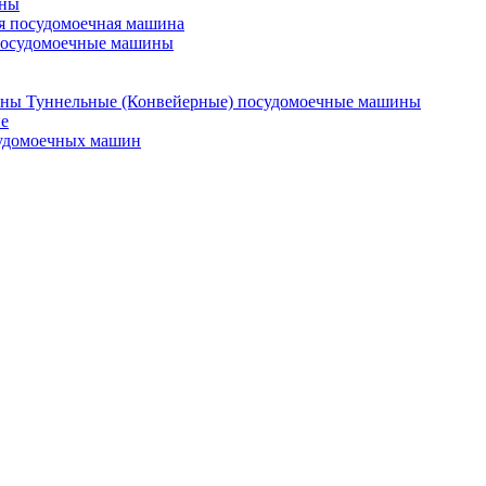
ины
я посудомоечная машина
посудомоечные машины
Туннельные (Конвейерные) посудомоечные машины
е
судомоечных машин