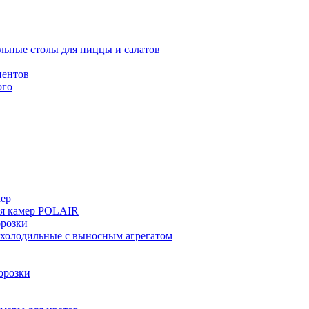
льные столы для пиццы и салатов
иентов
ого
мер
ия камер POLAIR
розки
 холодильные с выносным агрегатом
орозки