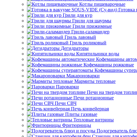
Котлы пищеварочные
Готовка
Грили для кур
Грили для шаурмы
Грили прижимные
Грили-саламандер
Гриль лавовый
Гриль роликовый
Дегидраторы
Кипятильники воды
Кофемашины автом
Кофемашины рожковые
Кофемашины супер
Макароноварки
Мармиты тепловые
Пароварки
Печи на твердом топли
Печи ротационные
Печи СВЧ
Печь конвейерная
Плиты газовые
Тепловые витрины
Фритюрницы
Подогреватель блю
Станции для картофе