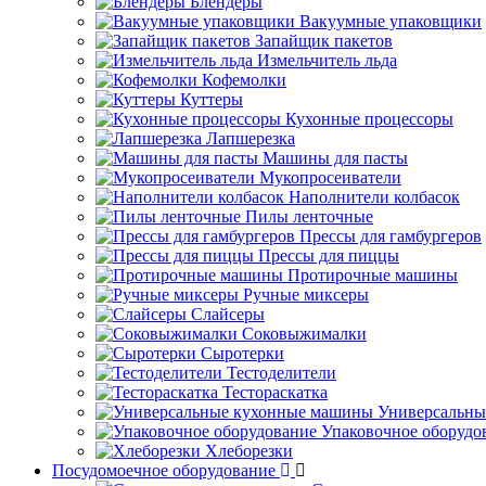
Блендеры
Вакуумные упаковщики
Запайщик пакетов
Измельчитель льда
Кофемолки
Куттеры
Кухонные процессоры
Лапшерезка
Машины для пасты
Мукопросеиватели
Наполнители колбасок
Пилы ленточные
Прессы для гамбургеров
Прессы для пиццы
Протирочные машины
Ручные миксеры
Слайсеры
Соковыжималки
Сыротерки
Тестоделители
Тестораскатка
Универсальны
Упаковочное оборудо
Хлеборезки
Посудомоечное оборудование