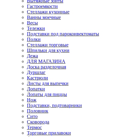
Вытяжные зонты
Гастроемкости
Стеллажи кухонные
Ванны моечные
Весы
Тележки
Подставки под пароконвектоматы
Полки
Стеллажи торговые
Шпильки для кухни
Дежа
ДЛЯ МАГАЗИНА
Доска разделочная
Дуршлаг
Кастрюли
Листы для выпечки
Лопатки
Лопаты для пиццы
Нож
Подставки, подтоварники
Половник
Сито
Сковорода
Термос
Торговые прилавоки