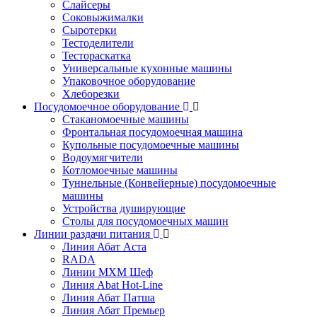
Слайсеры
Соковыжималки
Сыротерки
Тестоделители
Тестораскатка
Универсальные кухонные машины
Упаковочное оборудование
Хлеборезки
Посудомоечное оборудование
Стаканомоечные машины
Фронтальная посудомоечная машина
Купольные посудомоечные машины
Водоумягчители
Котломоечные машины
Туннельные (Конвейерные) посудомоечные
машины
Устройства душирующие
Столы для посудомоечных машин
Линии раздачи питания
Линия Абат Аста
RADA
Линии МХМ Шеф
Линия Abat Hot-Line
Линия Абат Патша
Линия Абат Премьер