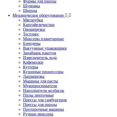
Формы для пиццы
Шумовка
Щипцы
Механическое оборудование
Мясорубки
Картофелечистки
Овощерезки
Тестомес
Миксеры планетарные
Блендеры
Вакуумные упаковщики
Запайщик пакетов
Измельчитель льда
Кофемолки
Куттеры
Кухонные процессоры
Лапшерезка
Машины для пасты
Мукопросеиватели
Наполнители колбасок
Пилы ленточные
Прессы для гамбургеров
Прессы для пиццы
Протирочные машины
Ручные миксеры