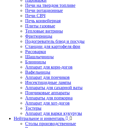
Пароварки
Печи на твердом топливе
Печи ротационные
Печи СВЧ
Печь конвейерная
Плиты газовые
Тепловые витрины
Фритюрницы
Подогреватель блюд и посуды
Станции для картофеля фри
Рисоварки
Шашлычницы
Блинницы
Аппарат для корн-догов
Вафельницы
Аппарат для пончиков
Инсектицидные лампы
Аппараты для сахарной ваты
Пончиковые аппараты
Аппараты для попкорна
Аппарат для хот-догов
Тостеры
Аппарат для варки кукурузы
Нейтральное и инвентарь
Столы производственные