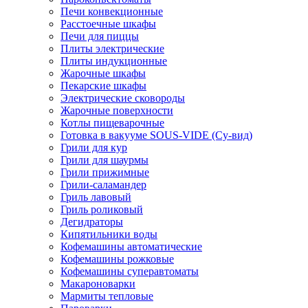
Печи конвекционные
Расстоечные шкафы
Печи для пиццы
Плиты электрические
Плиты индукционные
Жарочные шкафы
Пекарские шкафы
Электрические сковороды
Жарочные поверхности
Котлы пищеварочные
Готовка в вакууме SOUS-VIDE (Су-вид)
Грили для кур
Грили для шаурмы
Грили прижимные
Грили-саламандер
Гриль лавовый
Гриль роликовый
Дегидраторы
Кипятильники воды
Кофемашины автоматические
Кофемашины рожковые
Кофемашины суперавтоматы
Макароноварки
Мармиты тепловые