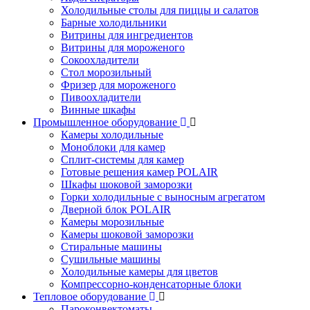
Холодильные столы для пиццы и салатов
Барные холодильники
Витрины для ингредиентов
Витрины для мороженого
Сокоохладители
Стол морозильный
Фризер для мороженого
Пивоохладители
Винные шкафы
Промышленное оборудование
Камеры холодильные
Моноблоки для камер
Сплит-системы для камер
Готовые решения камер POLAIR
Шкафы шоковой заморозки
Горки холодильные с выносным агрегатом
Дверной блок POLAIR
Камеры морозильные
Камеры шоковой заморозки
Стиральные машины
Сушильные машины
Холодильные камеры для цветов
Компрессорно-конденсаторные блоки
Тепловое оборудование
Пароконвектоматы