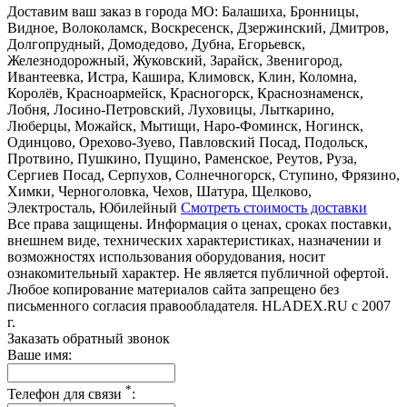
Доставим ваш заказ в города МО:
Балашиха, Бронницы,
Видное, Волоколамск, Воскресенск, Дзержинский, Дмитров,
Долгопрудный, Домодедово, Дубна, Егорьевск,
Железнодорожный, Жуковский, Зарайск, Звенигород,
Ивантеевка, Истра, Кашира, Климовск, Клин, Коломна,
Королёв, Красноармейск, Красногорск, Краснознаменск,
Лобня, Лосино-Петровский, Луховицы, Лыткарино,
Люберцы, Можайск, Мытищи, Наро-Фоминск, Ногинск,
Одинцово, Орехово-Зуево, Павловский Посад, Подольск,
Протвино, Пушкино, Пущино, Раменское, Реутов, Руза,
Сергиев Посад, Серпухов, Солнечногорск, Ступино, Фрязино,
Химки, Черноголовка, Чехов, Шатура, Щелково,
Электросталь, Юбилейный
Смотреть стоимость доставки
Все права защищены. Информация о ценах, сроках поставки,
внешнем виде, технических характеристиках, назначении и
возможностях использования оборудования, носит
ознакомительный характер. Не является публичной офертой.
Любое копирование материалов сайта запрещено без
письменного согласия правообладателя. HLADEX.RU c 2007
г.
Заказать обратный звонок
Ваше имя:
*
Телефон для связи
: