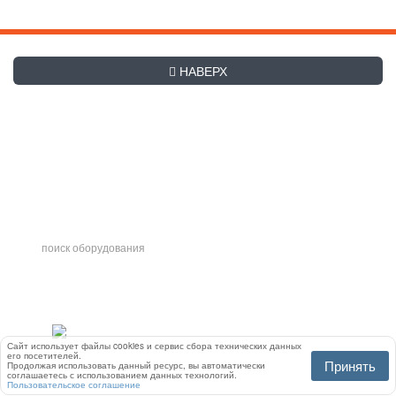
НАВЕРХ
+7 (495) 507-27-83
Заказать обратный звонок
hladex@mail.ru
Часы работы с
9-00
до
19-00
. Сб и Вс, а также праздничные
дни - выходные
Интернет-магазин
холодильного, теплового,
нейтрального, торгового
оборудования для магазинов
Сайт использует файлы cookies и сервис сбора технических данных
его посетителей.
Хладекс.рф ©
Принять
Продолжая использовать данный ресурс, вы автоматически
2007-2026
соглашаетесь с использованием данных технологий.
Пользовательское соглашение