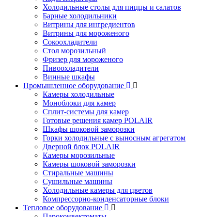
Холодильные столы для пиццы и салатов
Барные холодильники
Витрины для ингредиентов
Витрины для мороженого
Сокоохладители
Стол морозильный
Фризер для мороженого
Пивоохладители
Винные шкафы
Промышленное оборудование
Камеры холодильные
Моноблоки для камер
Сплит-системы для камер
Готовые решения камер POLAIR
Шкафы шоковой заморозки
Горки холодильные с выносным агрегатом
Дверной блок POLAIR
Камеры морозильные
Камеры шоковой заморозки
Стиральные машины
Сушильные машины
Холодильные камеры для цветов
Компрессорно-конденсаторные блоки
Тепловое оборудование
Пароконвектоматы