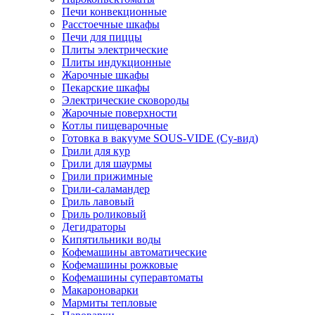
Печи конвекционные
Расстоечные шкафы
Печи для пиццы
Плиты электрические
Плиты индукционные
Жарочные шкафы
Пекарские шкафы
Электрические сковороды
Жарочные поверхности
Котлы пищеварочные
Готовка в вакууме SOUS-VIDE (Су-вид)
Грили для кур
Грили для шаурмы
Грили прижимные
Грили-саламандер
Гриль лавовый
Гриль роликовый
Дегидраторы
Кипятильники воды
Кофемашины автоматические
Кофемашины рожковые
Кофемашины суперавтоматы
Макароноварки
Мармиты тепловые