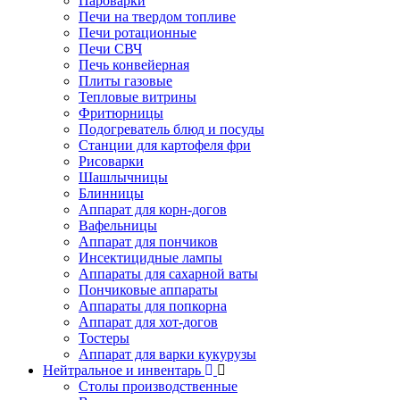
Пароварки
Печи на твердом топливе
Печи ротационные
Печи СВЧ
Печь конвейерная
Плиты газовые
Тепловые витрины
Фритюрницы
Подогреватель блюд и посуды
Станции для картофеля фри
Рисоварки
Шашлычницы
Блинницы
Аппарат для корн-догов
Вафельницы
Аппарат для пончиков
Инсектицидные лампы
Аппараты для сахарной ваты
Пончиковые аппараты
Аппараты для попкорна
Аппарат для хот-догов
Тостеры
Аппарат для варки кукурузы
Нейтральное и инвентарь
Столы производственные