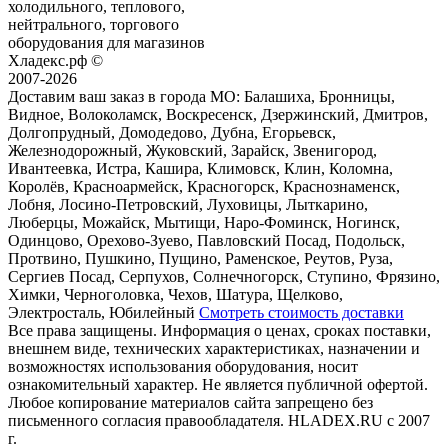
холодильного, теплового,
нейтрального, торгового
оборудования для магазинов
Хладекс.рф ©
2007-2026
Доставим ваш заказ в города МО:
Балашиха, Бронницы,
Видное, Волоколамск, Воскресенск, Дзержинский, Дмитров,
Долгопрудный, Домодедово, Дубна, Егорьевск,
Железнодорожный, Жуковский, Зарайск, Звенигород,
Ивантеевка, Истра, Кашира, Климовск, Клин, Коломна,
Королёв, Красноармейск, Красногорск, Краснознаменск,
Лобня, Лосино-Петровский, Луховицы, Лыткарино,
Люберцы, Можайск, Мытищи, Наро-Фоминск, Ногинск,
Одинцово, Орехово-Зуево, Павловский Посад, Подольск,
Протвино, Пушкино, Пущино, Раменское, Реутов, Руза,
Сергиев Посад, Серпухов, Солнечногорск, Ступино, Фрязино,
Химки, Черноголовка, Чехов, Шатура, Щелково,
Электросталь, Юбилейный
Смотреть стоимость доставки
Все права защищены. Информация о ценах, сроках поставки,
внешнем виде, технических характеристиках, назначении и
возможностях использования оборудования, носит
ознакомительный характер. Не является публичной офертой.
Любое копирование материалов сайта запрещено без
письменного согласия правообладателя. HLADEX.RU c 2007
г.