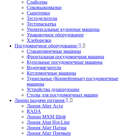
Слайсеры
Соковыжималки
Сыротерки
Тестоделители
Тестораскатка
Универсальные кухонные машины
Упаковочное оборудование
Хлеборезки
Посудомоечное оборудование
Стаканомоечные машины
Фронтальная посудомоечная машина
Купольные посудомоечные машины
Водоумягчители
Котломоечные машины
Туннельные (Конвейерные) посудомоечные
машины
Устройства душирующие
Столы для посудомоечных машин
Линии раздачи питания
Линия Абат Аста
RADA
Линии МХМ Шеф
Линия Abat Hot-Line
Линия Абат Патша
Линия Абат Премьер