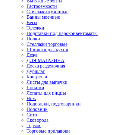
Вытяжные зонты
Гастроемкости
Стеллажи кухонные
Ванны моечные
Весы
Тележки
Подставки под пароконвектоматы
Полки
Стеллажи торговые
Шпильки для кухни
Дежа
ДЛЯ МАГАЗИНА
Доска разделочная
Дуршлаг
Кастрюли
Листы для выпечки
Лопатки
Лопаты для пиццы
Нож
Подставки, подтоварники
Половник
Сито
Сковорода
Термос
Торговые прилавоки