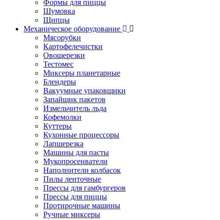
Формы для пиццы
Шумовка
Щипцы
Механическое оборудование
Мясорубки
Картофелечистки
Овощерезки
Тестомес
Миксеры планетарные
Блендеры
Вакуумные упаковщики
Запайщик пакетов
Измельчитель льда
Кофемолки
Куттеры
Кухонные процессоры
Лапшерезка
Машины для пасты
Мукопросеиватели
Наполнители колбасок
Пилы ленточные
Прессы для гамбургеров
Прессы для пиццы
Протирочные машины
Ручные миксеры