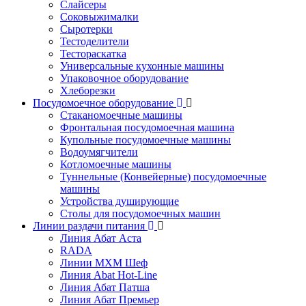
Слайсеры
Соковыжималки
Сыротерки
Тестоделители
Тестораскатка
Универсальные кухонные машины
Упаковочное оборудование
Хлеборезки
Посудомоечное оборудование
Стаканомоечные машины
Фронтальная посудомоечная машина
Купольные посудомоечные машины
Водоумягчители
Котломоечные машины
Туннельные (Конвейерные) посудомоечные
машины
Устройства душирующие
Столы для посудомоечных машин
Линии раздачи питания
Линия Абат Аста
RADA
Линии МХМ Шеф
Линия Abat Hot-Line
Линия Абат Патша
Линия Абат Премьер