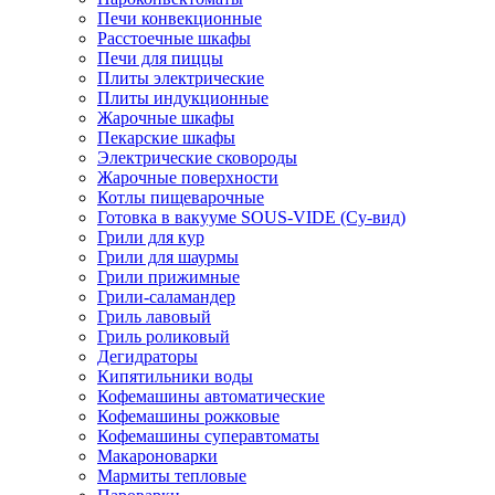
Печи конвекционные
Расстоечные шкафы
Печи для пиццы
Плиты электрические
Плиты индукционные
Жарочные шкафы
Пекарские шкафы
Электрические сковороды
Жарочные поверхности
Котлы пищеварочные
Готовка в вакууме SOUS-VIDE (Су-вид)
Грили для кур
Грили для шаурмы
Грили прижимные
Грили-саламандер
Гриль лавовый
Гриль роликовый
Дегидраторы
Кипятильники воды
Кофемашины автоматические
Кофемашины рожковые
Кофемашины суперавтоматы
Макароноварки
Мармиты тепловые