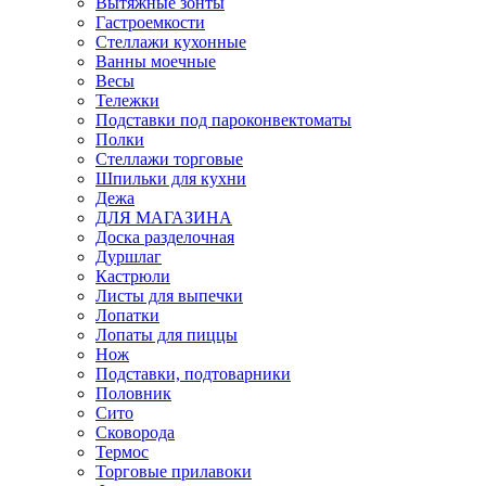
Вытяжные зонты
Гастроемкости
Стеллажи кухонные
Ванны моечные
Весы
Тележки
Подставки под пароконвектоматы
Полки
Стеллажи торговые
Шпильки для кухни
Дежа
ДЛЯ МАГАЗИНА
Доска разделочная
Дуршлаг
Кастрюли
Листы для выпечки
Лопатки
Лопаты для пиццы
Нож
Подставки, подтоварники
Половник
Сито
Сковорода
Термос
Торговые прилавоки