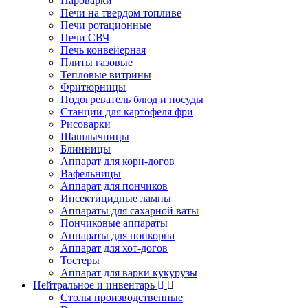
Пароварки
Печи на твердом топливе
Печи ротационные
Печи СВЧ
Печь конвейерная
Плиты газовые
Тепловые витрины
Фритюрницы
Подогреватель блюд и посуды
Станции для картофеля фри
Рисоварки
Шашлычницы
Блинницы
Аппарат для корн-догов
Вафельницы
Аппарат для пончиков
Инсектицидные лампы
Аппараты для сахарной ваты
Пончиковые аппараты
Аппараты для попкорна
Аппарат для хот-догов
Тостеры
Аппарат для варки кукурузы
Нейтральное и инвентарь
Столы производственные