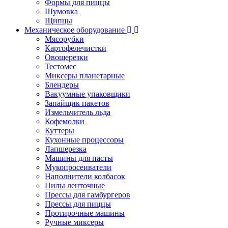
Формы для пиццы
Шумовка
Щипцы
Механическое оборудование
Мясорубки
Картофелечистки
Овощерезки
Тестомес
Миксеры планетарные
Блендеры
Вакуумные упаковщики
Запайщик пакетов
Измельчитель льда
Кофемолки
Куттеры
Кухонные процессоры
Лапшерезка
Машины для пасты
Мукопросеиватели
Наполнители колбасок
Пилы ленточные
Прессы для гамбургеров
Прессы для пиццы
Протирочные машины
Ручные миксеры