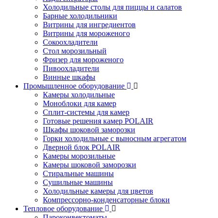
Холодильные столы для пиццы и салатов
Барные холодильники
Витрины для ингредиентов
Витрины для мороженого
Сокоохладители
Стол морозильный
Фризер для мороженого
Пивоохладители
Винные шкафы
Промышленное оборудование
Камеры холодильные
Моноблоки для камер
Сплит-системы для камер
Готовые решения камер POLAIR
Шкафы шоковой заморозки
Горки холодильные с выносным агрегатом
Дверной блок POLAIR
Камеры морозильные
Камеры шоковой заморозки
Стиральные машины
Сушильные машины
Холодильные камеры для цветов
Компрессорно-конденсаторные блоки
Тепловое оборудование
Пароконвектоматы