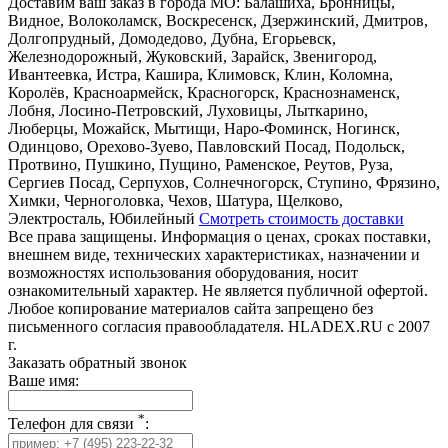
Доставим ваш заказ в города МО:
Балашиха, Бронницы,
Видное, Волоколамск, Воскресенск, Дзержинский, Дмитров,
Долгопрудный, Домодедово, Дубна, Егорьевск,
Железнодорожный, Жуковский, Зарайск, Звенигород,
Ивантеевка, Истра, Кашира, Климовск, Клин, Коломна,
Королёв, Красноармейск, Красногорск, Краснознаменск,
Лобня, Лосино-Петровский, Луховицы, Лыткарино,
Люберцы, Можайск, Мытищи, Наро-Фоминск, Ногинск,
Одинцово, Орехово-Зуево, Павловский Посад, Подольск,
Протвино, Пушкино, Пущино, Раменское, Реутов, Руза,
Сергиев Посад, Серпухов, Солнечногорск, Ступино, Фрязино,
Химки, Черноголовка, Чехов, Шатура, Щелково,
Электросталь, Юбилейный
Смотреть стоимость доставки
Все права защищены. Информация о ценах, сроках поставки,
внешнем виде, технических характеристиках, назначении и
возможностях использования оборудования, носит
ознакомительный характер. Не является публичной офертой.
Любое копирование материалов сайта запрещено без
письменного согласия правообладателя. HLADEX.RU c 2007
г.
Заказать обратный звонок
Ваше имя:
*
Телефон для связи
: