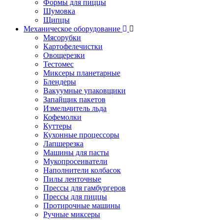
Формы для пиццы
Шумовка
Щипцы
Механическое оборудование
Мясорубки
Картофелечистки
Овощерезки
Тестомес
Миксеры планетарные
Блендеры
Вакуумные упаковщики
Запайщик пакетов
Измельчитель льда
Кофемолки
Куттеры
Кухонные процессоры
Лапшерезка
Машины для пасты
Мукопросеиватели
Наполнители колбасок
Пилы ленточные
Прессы для гамбургеров
Прессы для пиццы
Протирочные машины
Ручные миксеры