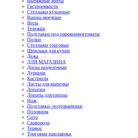
Вытяжные зонты
Гастроемкости
Стеллажи кухонные
Ванны моечные
Весы
Тележки
Подставки под пароконвектоматы
Полки
Стеллажи торговые
Шпильки для кухни
Дежа
ДЛЯ МАГАЗИНА
Доска разделочная
Дуршлаг
Кастрюли
Листы для выпечки
Лопатки
Лопаты для пиццы
Нож
Подставки, подтоварники
Половник
Сито
Сковорода
Термос
Торговые прилавоки