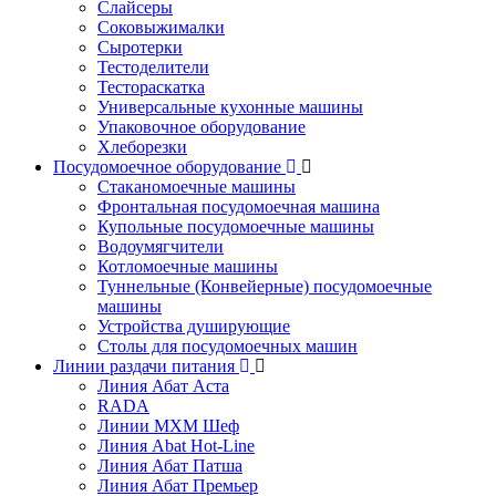
Слайсеры
Соковыжималки
Сыротерки
Тестоделители
Тестораскатка
Универсальные кухонные машины
Упаковочное оборудование
Хлеборезки
Посудомоечное оборудование
Стаканомоечные машины
Фронтальная посудомоечная машина
Купольные посудомоечные машины
Водоумягчители
Котломоечные машины
Туннельные (Конвейерные) посудомоечные
машины
Устройства душирующие
Столы для посудомоечных машин
Линии раздачи питания
Линия Абат Аста
RADA
Линии МХМ Шеф
Линия Abat Hot-Line
Линия Абат Патша
Линия Абат Премьер