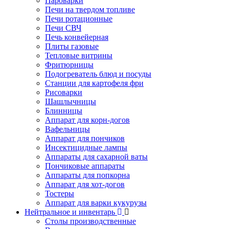
Пароварки
Печи на твердом топливе
Печи ротационные
Печи СВЧ
Печь конвейерная
Плиты газовые
Тепловые витрины
Фритюрницы
Подогреватель блюд и посуды
Станции для картофеля фри
Рисоварки
Шашлычницы
Блинницы
Аппарат для корн-догов
Вафельницы
Аппарат для пончиков
Инсектицидные лампы
Аппараты для сахарной ваты
Пончиковые аппараты
Аппараты для попкорна
Аппарат для хот-догов
Тостеры
Аппарат для варки кукурузы
Нейтральное и инвентарь
Столы производственные