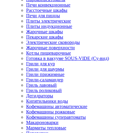
Печи конвекционные
Расстоечные шкафы
Печи для пиццы
Плиты электрические
Плиты индукционные
Жарочные шкафы
Пекарские шкафы
Электрические сковороды
Жарочные поверхности
Котлы пищеварочные
Готовка в вакууме SOUS-VIDE (Су-вид)
Грили для кур
Грили для шаурмы
Грили прижимные
Грили-саламандер
Гриль лавовый
Гриль роликовый
Дегидраторы
Кипятильники воды
Кофемашины автоматические
Кофемашины рожковые
Кофемашины суперавтоматы
Макароноварки
Мармиты тепловые