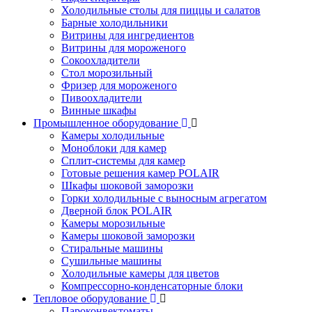
Холодильные столы для пиццы и салатов
Барные холодильники
Витрины для ингредиентов
Витрины для мороженого
Сокоохладители
Стол морозильный
Фризер для мороженого
Пивоохладители
Винные шкафы
Промышленное оборудование
Камеры холодильные
Моноблоки для камер
Сплит-системы для камер
Готовые решения камер POLAIR
Шкафы шоковой заморозки
Горки холодильные с выносным агрегатом
Дверной блок POLAIR
Камеры морозильные
Камеры шоковой заморозки
Стиральные машины
Сушильные машины
Холодильные камеры для цветов
Компрессорно-конденсаторные блоки
Тепловое оборудование
Пароконвектоматы