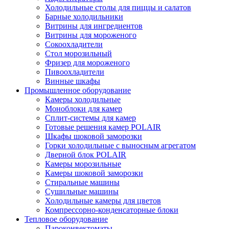
Холодильные столы для пиццы и салатов
Барные холодильники
Витрины для ингредиентов
Витрины для мороженого
Сокоохладители
Стол морозильный
Фризер для мороженого
Пивоохладители
Винные шкафы
Промышленное оборудование
Камеры холодильные
Моноблоки для камер
Сплит-системы для камер
Готовые решения камер POLAIR
Шкафы шоковой заморозки
Горки холодильные с выносным агрегатом
Дверной блок POLAIR
Камеры морозильные
Камеры шоковой заморозки
Стиральные машины
Сушильные машины
Холодильные камеры для цветов
Компрессорно-конденсаторные блоки
Тепловое оборудование
Пароконвектоматы