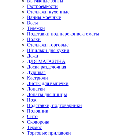
Вытяжные зонты
Гастроемкости
Стеллажи кухонные
Ванны моечные
Весы
Тележки
Подставки под пароконвектоматы
Полки
Стеллажи торговые
Шпильки для кухни
Дежа
ДЛЯ МАГАЗИНА
Доска разделочная
Дуршлаг
Кастрюли
Листы для выпечки
Лопатки
Лопаты для пиццы
Нож
Подставки, подтоварники
Половник
Сито
Сковорода
Термос
Торговые прилавоки