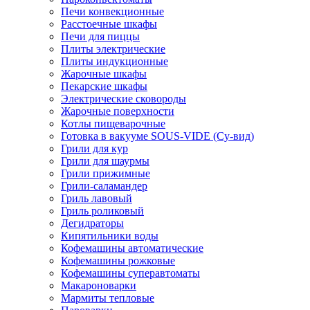
Печи конвекционные
Расстоечные шкафы
Печи для пиццы
Плиты электрические
Плиты индукционные
Жарочные шкафы
Пекарские шкафы
Электрические сковороды
Жарочные поверхности
Котлы пищеварочные
Готовка в вакууме SOUS-VIDE (Су-вид)
Грили для кур
Грили для шаурмы
Грили прижимные
Грили-саламандер
Гриль лавовый
Гриль роликовый
Дегидраторы
Кипятильники воды
Кофемашины автоматические
Кофемашины рожковые
Кофемашины суперавтоматы
Макароноварки
Мармиты тепловые