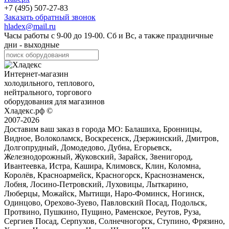
+7 (495) 507-27-83
Заказать обратный звонок
hladex@mail.ru
Часы работы с
9-00
до
19-00
. Сб и Вс, а также праздничные
дни - выходные
Интернет-магазин
холодильного, теплового,
нейтрального, торгового
оборудования для магазинов
Хладекс.рф ©
2007-2026
Доставим ваш заказ в города МО:
Балашиха, Бронницы,
Видное, Волоколамск, Воскресенск, Дзержинский, Дмитров,
Долгопрудный, Домодедово, Дубна, Егорьевск,
Железнодорожный, Жуковский, Зарайск, Звенигород,
Ивантеевка, Истра, Кашира, Климовск, Клин, Коломна,
Королёв, Красноармейск, Красногорск, Краснознаменск,
Лобня, Лосино-Петровский, Луховицы, Лыткарино,
Люберцы, Можайск, Мытищи, Наро-Фоминск, Ногинск,
Одинцово, Орехово-Зуево, Павловский Посад, Подольск,
Протвино, Пушкино, Пущино, Раменское, Реутов, Руза,
Сергиев Посад, Серпухов, Солнечногорск, Ступино, Фрязино,