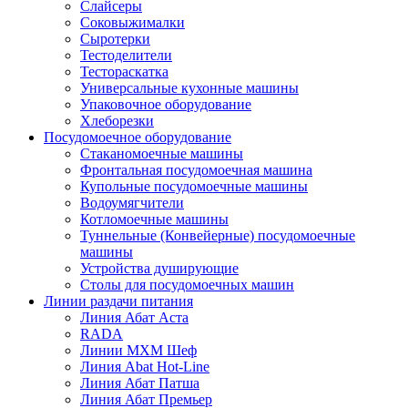
Слайсеры
Соковыжималки
Сыротерки
Тестоделители
Тестораскатка
Универсальные кухонные машины
Упаковочное оборудование
Хлеборезки
Посудомоечное оборудование
Стаканомоечные машины
Фронтальная посудомоечная машина
Купольные посудомоечные машины
Водоумягчители
Котломоечные машины
Туннельные (Конвейерные) посудомоечные
машины
Устройства душирующие
Столы для посудомоечных машин
Линии раздачи питания
Линия Абат Аста
RADA
Линии МХМ Шеф
Линия Abat Hot-Line
Линия Абат Патша
Линия Абат Премьер