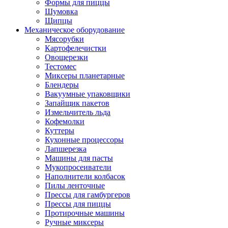
Формы для пиццы
Шумовка
Щипцы
Механическое оборудование
Мясорубки
Картофелечистки
Овощерезки
Тестомес
Миксеры планетарные
Блендеры
Вакуумные упаковщики
Запайщик пакетов
Измельчитель льда
Кофемолки
Куттеры
Кухонные процессоры
Лапшерезка
Машины для пасты
Мукопросеиватели
Наполнители колбасок
Пилы ленточные
Прессы для гамбургеров
Прессы для пиццы
Протирочные машины
Ручные миксеры