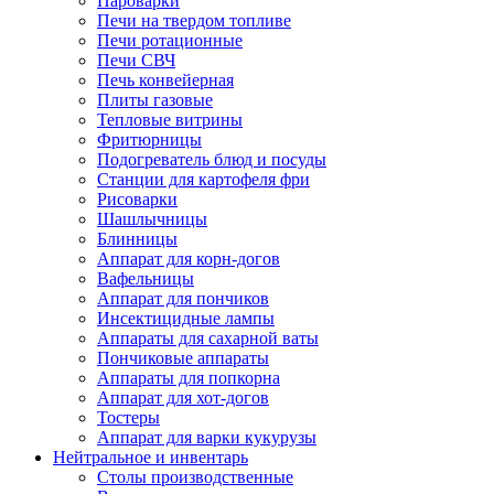
Пароварки
Печи на твердом топливе
Печи ротационные
Печи СВЧ
Печь конвейерная
Плиты газовые
Тепловые витрины
Фритюрницы
Подогреватель блюд и посуды
Станции для картофеля фри
Рисоварки
Шашлычницы
Блинницы
Аппарат для корн-догов
Вафельницы
Аппарат для пончиков
Инсектицидные лампы
Аппараты для сахарной ваты
Пончиковые аппараты
Аппараты для попкорна
Аппарат для хот-догов
Тостеры
Аппарат для варки кукурузы
Нейтральное и инвентарь
Столы производственные