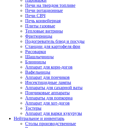
Пароварки
Печи на твердом топливе
Печи ротационные
Печи СВЧ
Печь конвейерная
Плиты газовые
Тепловые витрины
Фритюрницы
Подогреватель блюд и посуды
Станции для картофеля фри
Рисоварки
Шашлычницы
Блинницы
Аппарат для корн-догов
Вафельницы
Аппарат для пончиков
Инсектицидные лампы
Аппараты для сахарной ваты
Пончиковые аппараты
Аппараты для попкорна
Аппарат для хот-догов
Тостеры
Аппарат для варки кукурузы
Нейтральное и инвентарь
Столы производственные