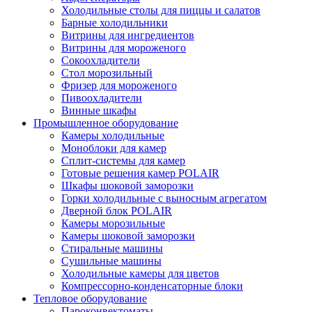
Холодильные столы для пиццы и салатов
Барные холодильники
Витрины для ингредиентов
Витрины для мороженого
Сокоохладители
Стол морозильный
Фризер для мороженого
Пивоохладители
Винные шкафы
Промышленное оборудование
Камеры холодильные
Моноблоки для камер
Сплит-системы для камер
Готовые решения камер POLAIR
Шкафы шоковой заморозки
Горки холодильные с выносным агрегатом
Дверной блок POLAIR
Камеры морозильные
Камеры шоковой заморозки
Стиральные машины
Сушильные машины
Холодильные камеры для цветов
Компрессорно-конденсаторные блоки
Тепловое оборудование
Пароконвектоматы