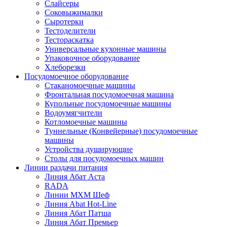
Слайсеры
Соковыжималки
Сыротерки
Тестоделители
Тестораскатка
Универсальные кухонные машины
Упаковочное оборудование
Хлеборезки
Посудомоечное оборудование
Стаканомоечные машины
Фронтальная посудомоечная машина
Купольные посудомоечные машины
Водоумягчители
Котломоечные машины
Туннельные (Конвейерные) посудомоечные
машины
Устройства душирующие
Столы для посудомоечных машин
Линии раздачи питания
Линия Абат Аста
RADA
Линии МХМ Шеф
Линия Abat Hot-Line
Линия Абат Патша
Линия Абат Премьер