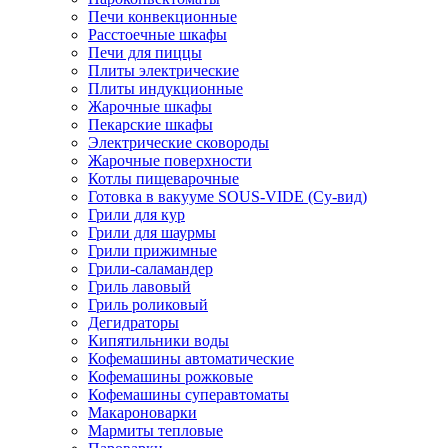
Печи конвекционные
Расстоечные шкафы
Печи для пиццы
Плиты электрические
Плиты индукционные
Жарочные шкафы
Пекарские шкафы
Электрические сковороды
Жарочные поверхности
Котлы пищеварочные
Готовка в вакууме SOUS-VIDE (Су-вид)
Грили для кур
Грили для шаурмы
Грили прижимные
Грили-саламандер
Гриль лавовый
Гриль роликовый
Дегидраторы
Кипятильники воды
Кофемашины автоматические
Кофемашины рожковые
Кофемашины суперавтоматы
Макароноварки
Мармиты тепловые