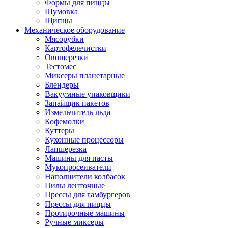
Формы для пиццы
Шумовка
Щипцы
Механическое оборудование
Мясорубки
Картофелечистки
Овощерезки
Тестомес
Миксеры планетарные
Блендеры
Вакуумные упаковщики
Запайщик пакетов
Измельчитель льда
Кофемолки
Куттеры
Кухонные процессоры
Лапшерезка
Машины для пасты
Мукопросеиватели
Наполнители колбасок
Пилы ленточные
Прессы для гамбургеров
Прессы для пиццы
Протирочные машины
Ручные миксеры