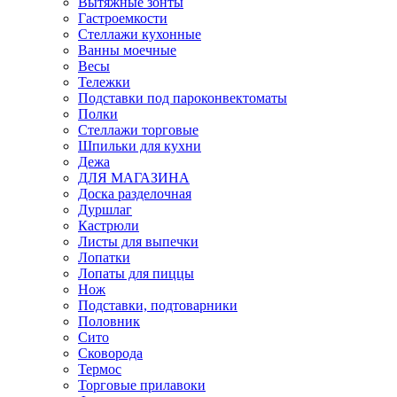
Вытяжные зонты
Гастроемкости
Стеллажи кухонные
Ванны моечные
Весы
Тележки
Подставки под пароконвектоматы
Полки
Стеллажи торговые
Шпильки для кухни
Дежа
ДЛЯ МАГАЗИНА
Доска разделочная
Дуршлаг
Кастрюли
Листы для выпечки
Лопатки
Лопаты для пиццы
Нож
Подставки, подтоварники
Половник
Сито
Сковорода
Термос
Торговые прилавоки