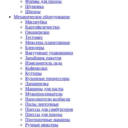
Формы для пиццы
Шумовка
Щипцы
Механическое оборудование
Мясорубки
Картофелечистки
Овощерезки
Тестомес
Миксеры планетарные
Блендеры
Вакуумные упаковщики
Запайщик пакетов
Измельчитель льда
Кофемолки
Куттеры
Кухонные процессоры
Лапшерезка
Машины для пасты
Мукопросеиватели
Наполнители колбасок
Пилы ленточные
Прессы для гамбургеров
Прессы для пиццы
Протирочные машины
Ручные миксеры