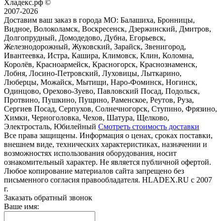
Хладекс.рф ©
2007-2026
Доставим ваш заказ в города МО:
Балашиха, Бронницы,
Видное, Волоколамск, Воскресенск, Дзержинский, Дмитров,
Долгопрудный, Домодедово, Дубна, Егорьевск,
Железнодорожный, Жуковский, Зарайск, Звенигород,
Ивантеевка, Истра, Кашира, Климовск, Клин, Коломна,
Королёв, Красноармейск, Красногорск, Краснознаменск,
Лобня, Лосино-Петровский, Луховицы, Лыткарино,
Люберцы, Можайск, Мытищи, Наро-Фоминск, Ногинск,
Одинцово, Орехово-Зуево, Павловский Посад, Подольск,
Протвино, Пушкино, Пущино, Раменское, Реутов, Руза,
Сергиев Посад, Серпухов, Солнечногорск, Ступино, Фрязино,
Химки, Черноголовка, Чехов, Шатура, Щелково,
Электросталь, Юбилейный
Смотреть стоимость доставки
Все права защищены. Информация о ценах, сроках поставки,
внешнем виде, технических характеристиках, назначении и
возможностях использования оборудования, носит
ознакомительный характер. Не является публичной офертой.
Любое копирование материалов сайта запрещено без
письменного согласия правообладателя. HLADEX.RU c 2007
г.
Заказать обратный звонок
Ваше имя: