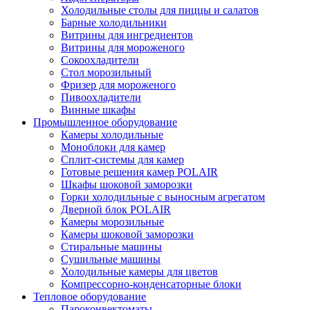
Холодильные столы для пиццы и салатов
Барные холодильники
Витрины для ингредиентов
Витрины для мороженого
Сокоохладители
Стол морозильный
Фризер для мороженого
Пивоохладители
Винные шкафы
Промышленное оборудование
Камеры холодильные
Моноблоки для камер
Сплит-системы для камер
Готовые решения камер POLAIR
Шкафы шоковой заморозки
Горки холодильные с выносным агрегатом
Дверной блок POLAIR
Камеры морозильные
Камеры шоковой заморозки
Стиральные машины
Сушильные машины
Холодильные камеры для цветов
Компрессорно-конденсаторные блоки
Тепловое оборудование
Пароконвектоматы