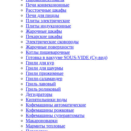
Печи конвекционные
Расстоечные шкафы
Печи для пиццы
Плиты электрические
Плиты индукционные
Жарочные шкафы
Пекарские шкафы
Электрические сковороды
Жарочные поверхности
Котлы пищеварочные
Готовка в вакууме SOUS-VIDE (Су-вид)
Грили для кур
Грили для шаурмы
Грили прижимные
Грили-саламандер
Гриль лавовый
Гриль роликовый
Дегидраторы
Кипятильники воды
Кофемашины автоматические
Кофемашины рожковые
Кофемашины суперавтоматы
Макароноварки
Мармиты тепловые