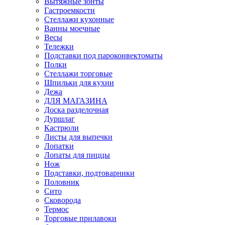
Вытяжные зонты
Гастроемкости
Стеллажи кухонные
Ванны моечные
Весы
Тележки
Подставки под пароконвектоматы
Полки
Стеллажи торговые
Шпильки для кухни
Дежа
ДЛЯ МАГАЗИНА
Доска разделочная
Дуршлаг
Кастрюли
Листы для выпечки
Лопатки
Лопаты для пиццы
Нож
Подставки, подтоварники
Половник
Сито
Сковорода
Термос
Торговые прилавоки