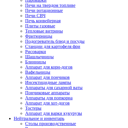
Пароварки
Печи на твердом топливе
Печи ротационные
Печи СВЧ
Печь конвейерная
Плиты газовые
Тепловые витрины
Фритюрницы
Подогреватель блюд и посуды
Станции для картофеля фри
Рисоварки
Шашлычницы
Блинницы
Аппарат для корн-догов
Вафельницы
Аппарат для пончиков
Инсектицидные лампы
Аппараты для сахарной ваты
Пончиковые аппараты
Аппараты для попкорна
Аппарат для хот-догов
Тостеры
Аппарат для варки кукурузы
Нейтральное и инвентарь
Столы производственные