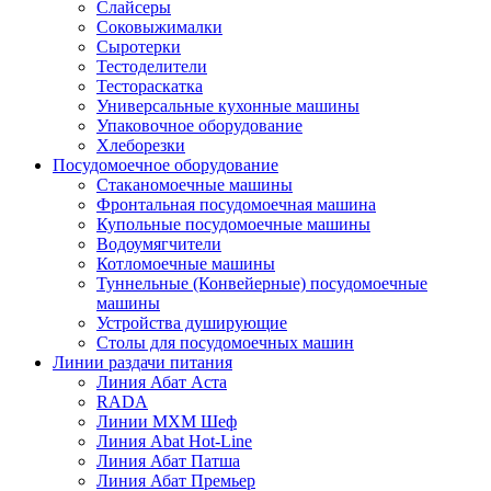
Слайсеры
Соковыжималки
Сыротерки
Тестоделители
Тестораскатка
Универсальные кухонные машины
Упаковочное оборудование
Хлеборезки
Посудомоечное оборудование
Стаканомоечные машины
Фронтальная посудомоечная машина
Купольные посудомоечные машины
Водоумягчители
Котломоечные машины
Туннельные (Конвейерные) посудомоечные
машины
Устройства душирующие
Столы для посудомоечных машин
Линии раздачи питания
Линия Абат Аста
RADA
Линии МХМ Шеф
Линия Abat Hot-Line
Линия Абат Патша
Линия Абат Премьер