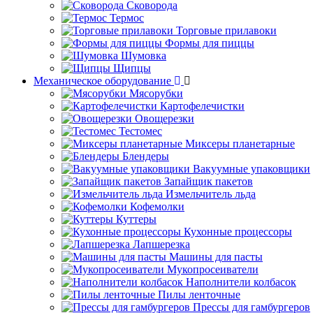
Сковорода
Термос
Торговые прилавоки
Формы для пиццы
Шумовка
Щипцы
Механическое оборудование
Мясорубки
Картофелечистки
Овощерезки
Тестомес
Миксеры планетарные
Блендеры
Вакуумные упаковщики
Запайщик пакетов
Измельчитель льда
Кофемолки
Куттеры
Кухонные процессоры
Лапшерезка
Машины для пасты
Мукопросеиватели
Наполнители колбасок
Пилы ленточные
Прессы для гамбургеров