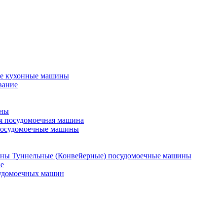
е кухонные машины
вание
ины
я посудомоечная машина
посудомоечные машины
Туннельные (Конвейерные) посудомоечные машины
е
судомоечных машин