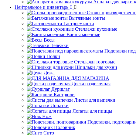
Аппарат для варки 
Нейтральное и инвентарь
Столы производственн
Вытяжные зонты
Гастроемкости
Стеллажи кухонные
Ванны моечные
Весы
Тележки
Подставки под
Полки
Стеллажи торговые
Шпильки для кухни
Дежа
ДЛЯ МАГАЗИНА
Доска разделочная
Дуршлаг
Кастрюли
Листы для выпечки
Лопатки
Лопаты для пиццы
Нож
Подставки, подтоварн
Половник
Сито