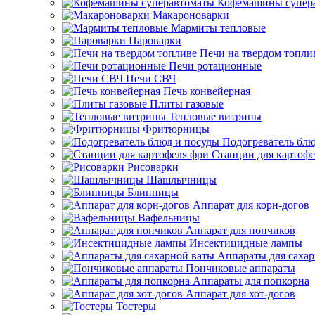
Кофемашины супер
Макароноварки
Мармиты тепловые
Пароварки
Печи на твердом топли
Печи ротационные
Печи СВЧ
Печь конвейерная
Плиты газовые
Тепловые витрины
Фритюрницы
Подогреватель блю
Станции для картофе
Рисоварки
Шашлычницы
Блинницы
Аппарат для корн-догов
Вафельницы
Аппарат для пончиков
Инсектицидные лампы
Аппараты для саха
Пончиковые аппараты
Аппараты для попкорна
Аппарат для хот-догов
Тостеры