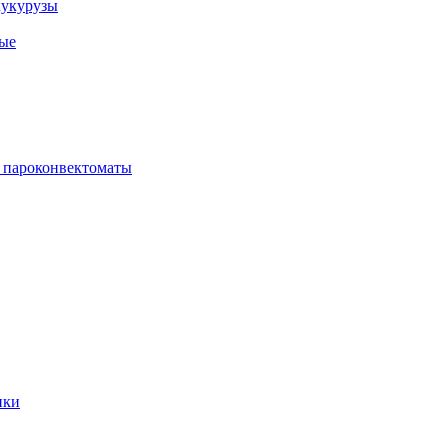
кукурузы
ые
 пароконвектоматы
ики