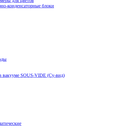
меры для цветов
рно-конденсаторные блоки
оды
 в вакууме SOUS-VIDE (Су-вид)
атические