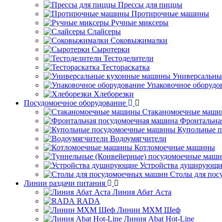
Прессы для пиццы
Протирочные машины
Ручные миксеры
Слайсеры
Соковыжималки
Сыротерки
Тестоделители
Тестораскатка
Универсальны
Упаковочное оборудо
Хлеборезки
Посудомоечное оборудование
Стаканомоечные маш
Фронтальна
Купольные 
Водоумягчители
Котломоечные машины
Устройства душирующи
Столы для по
Линии раздачи питания
Линия Абат Аста
RADA
Линии МХМ Шеф
Линия Abat Hot-Line