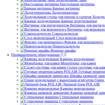
Настольные витрины
Барные витрины
Льдогенераторы
Холоди
Барные холодильники
Витрины для ингред
Витрины для морожен
Сокоохладители
Стол морозильный
Фризер для мороженого
Пивоохладители
Винные шкафы
Промышленное оборудование
Камеры холодильные
Моноблоки для камер
Сплит-системы для ка
Готовые решен
Шкафы шоковой замо
Горки
Дверной блок POLAIR
Камеры морозильные
Камеры шоковой зам
Стиральные машины
Сушильные машины