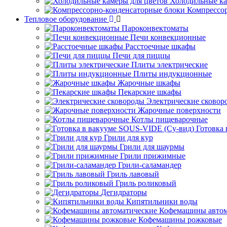
Холодильные ка
Компрессо
Тепловое оборудование
Пароконвектоматы
Печи конвекционные
Расстоечные шкафы
Печи для пиццы
Плиты электрические
Плиты индукционные
Жарочные шкафы
Пекарские шкафы
Электрические сковор
Жарочные поверхности
Котлы пищеварочные
Готовка
Грили для кур
Грили для шаурмы
Грили прижимные
Грили-саламандер
Гриль лавовый
Гриль роликовый
Дегидраторы
Кипятильники воды
Кофемашины автом
Кофемашины рожковые