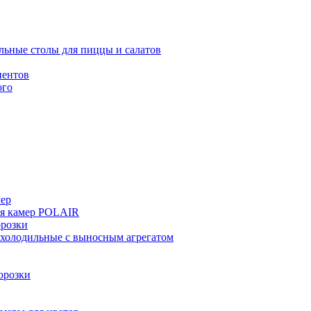
льные столы для пиццы и салатов
иентов
ого
мер
ия камер POLAIR
розки
 холодильные с выносным агрегатом
орозки