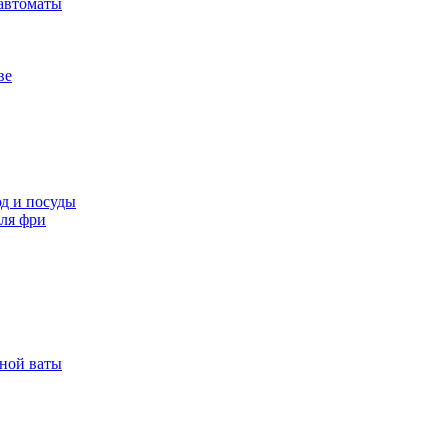
автоматы
ве
д и посуды
ля фри
рной ваты