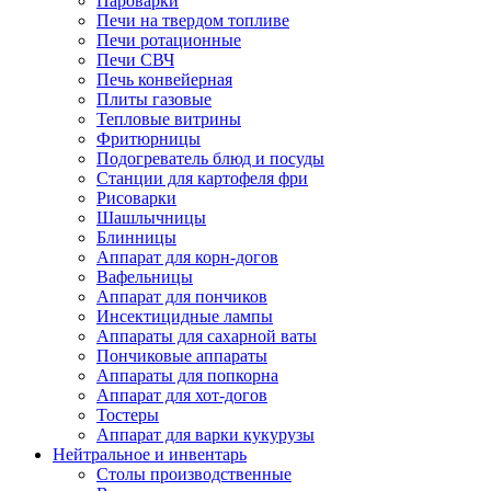
Пароварки
Печи на твердом топливе
Печи ротационные
Печи СВЧ
Печь конвейерная
Плиты газовые
Тепловые витрины
Фритюрницы
Подогреватель блюд и посуды
Станции для картофеля фри
Рисоварки
Шашлычницы
Блинницы
Аппарат для корн-догов
Вафельницы
Аппарат для пончиков
Инсектицидные лампы
Аппараты для сахарной ваты
Пончиковые аппараты
Аппараты для попкорна
Аппарат для хот-догов
Тостеры
Аппарат для варки кукурузы
Нейтральное и инвентарь
Столы производственные