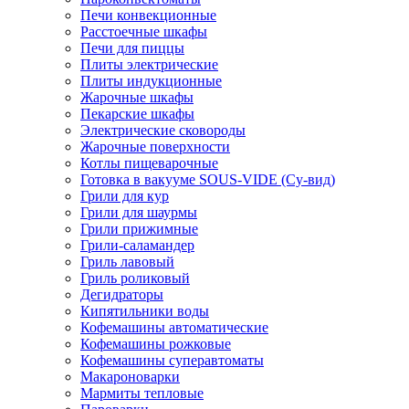
Печи конвекционные
Расстоечные шкафы
Печи для пиццы
Плиты электрические
Плиты индукционные
Жарочные шкафы
Пекарские шкафы
Электрические сковороды
Жарочные поверхности
Котлы пищеварочные
Готовка в вакууме SOUS-VIDE (Су-вид)
Грили для кур
Грили для шаурмы
Грили прижимные
Грили-саламандер
Гриль лавовый
Гриль роликовый
Дегидраторы
Кипятильники воды
Кофемашины автоматические
Кофемашины рожковые
Кофемашины суперавтоматы
Макароноварки
Мармиты тепловые