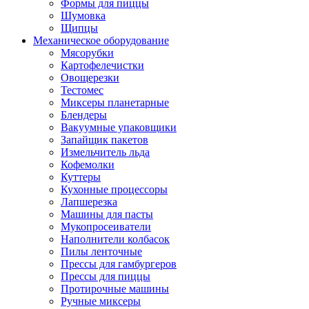
Формы для пиццы
Шумовка
Щипцы
Механическое оборудование
Мясорубки
Картофелечистки
Овощерезки
Тестомес
Миксеры планетарные
Блендеры
Вакуумные упаковщики
Запайщик пакетов
Измельчитель льда
Кофемолки
Куттеры
Кухонные процессоры
Лапшерезка
Машины для пасты
Мукопросеиватели
Наполнители колбасок
Пилы ленточные
Прессы для гамбургеров
Прессы для пиццы
Протирочные машины
Ручные миксеры