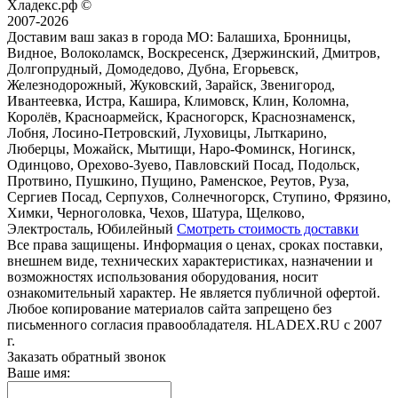
Хладекс.рф ©
2007-2026
Доставим ваш заказ в города МО:
Балашиха, Бронницы,
Видное, Волоколамск, Воскресенск, Дзержинский, Дмитров,
Долгопрудный, Домодедово, Дубна, Егорьевск,
Железнодорожный, Жуковский, Зарайск, Звенигород,
Ивантеевка, Истра, Кашира, Климовск, Клин, Коломна,
Королёв, Красноармейск, Красногорск, Краснознаменск,
Лобня, Лосино-Петровский, Луховицы, Лыткарино,
Люберцы, Можайск, Мытищи, Наро-Фоминск, Ногинск,
Одинцово, Орехово-Зуево, Павловский Посад, Подольск,
Протвино, Пушкино, Пущино, Раменское, Реутов, Руза,
Сергиев Посад, Серпухов, Солнечногорск, Ступино, Фрязино,
Химки, Черноголовка, Чехов, Шатура, Щелково,
Электросталь, Юбилейный
Смотреть стоимость доставки
Все права защищены. Информация о ценах, сроках поставки,
внешнем виде, технических характеристиках, назначении и
возможностях использования оборудования, носит
ознакомительный характер. Не является публичной офертой.
Любое копирование материалов сайта запрещено без
письменного согласия правообладателя. HLADEX.RU c 2007
г.
Заказать обратный звонок
Ваше имя: