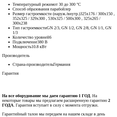
Температурный режим
от 30 до 300 °С
Способ образования пара
бойлер
Размер гастроемкости (наруж./внутр.)
325x176 / 300x150 ,
352x325 / 329x300 , 530x325 / 500x300 , 325x265 /
300x238
Тип гастроемкости
GN 2/3, GN 1/2, GN 2/8, GN 1/1, GN
1/3
Количество уровней
6
Подключение
380 В
Мощность
10.8 кВт
Производитель
Страна-производитель
Германия
Гарантия
На все оборудование мы даем гарантию 1 ГОД
. На
некоторые товары мы предлагаем расширенную гарантию
2
ГОДА
. Гарантия вступает в силу с момента отгрузки.
Гарантийный талон мы передаем на нашем складе в день