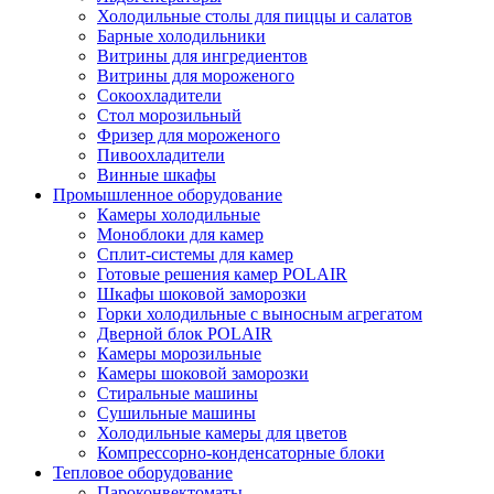
Холодильные столы для пиццы и салатов
Барные холодильники
Витрины для ингредиентов
Витрины для мороженого
Сокоохладители
Стол морозильный
Фризер для мороженого
Пивоохладители
Винные шкафы
Промышленное оборудование
Камеры холодильные
Моноблоки для камер
Сплит-системы для камер
Готовые решения камер POLAIR
Шкафы шоковой заморозки
Горки холодильные с выносным агрегатом
Дверной блок POLAIR
Камеры морозильные
Камеры шоковой заморозки
Стиральные машины
Сушильные машины
Холодильные камеры для цветов
Компрессорно-конденсаторные блоки
Тепловое оборудование
Пароконвектоматы