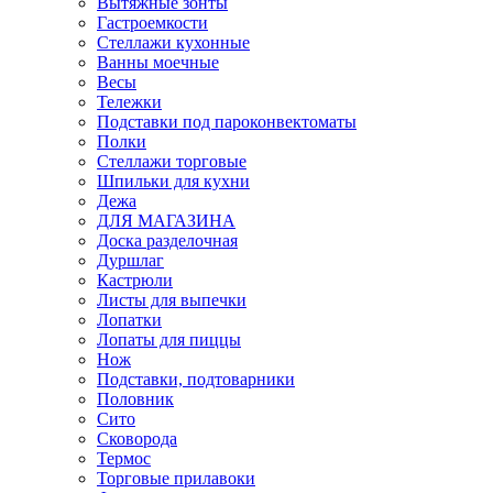
Вытяжные зонты
Гастроемкости
Стеллажи кухонные
Ванны моечные
Весы
Тележки
Подставки под пароконвектоматы
Полки
Стеллажи торговые
Шпильки для кухни
Дежа
ДЛЯ МАГАЗИНА
Доска разделочная
Дуршлаг
Кастрюли
Листы для выпечки
Лопатки
Лопаты для пиццы
Нож
Подставки, подтоварники
Половник
Сито
Сковорода
Термос
Торговые прилавоки