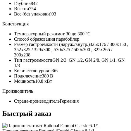
Глубина
842
Высота
754
Вес (без упаковки)
93
Конструкция
Температурный режим
от 30 до 300 °С
Способ образования пара
бойлер
Размер гастроемкости (наруж./внутр.)
325x176 / 300x150 ,
352x325 / 329x300 , 530x325 / 500x300 , 325x265 /
300x238
Тип гастроемкости
GN 2/3, GN 1/2, GN 2/8, GN 1/1, GN
1/3
Количество уровней
6
Подключение
380 В
Мощность
10.8 кВт
Производитель
Страна-производитель
Германия
Быстрый заказ
Пароконвектомат Rational iCombi Classic 6-1/1