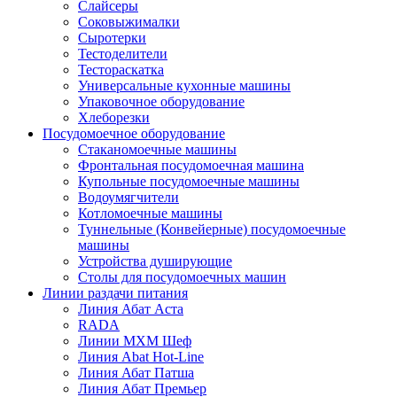
Слайсеры
Соковыжималки
Сыротерки
Тестоделители
Тестораскатка
Универсальные кухонные машины
Упаковочное оборудование
Хлеборезки
Посудомоечное оборудование
Стаканомоечные машины
Фронтальная посудомоечная машина
Купольные посудомоечные машины
Водоумягчители
Котломоечные машины
Туннельные (Конвейерные) посудомоечные
машины
Устройства душирующие
Столы для посудомоечных машин
Линии раздачи питания
Линия Абат Аста
RADA
Линии МХМ Шеф
Линия Abat Hot-Line
Линия Абат Патша
Линия Абат Премьер