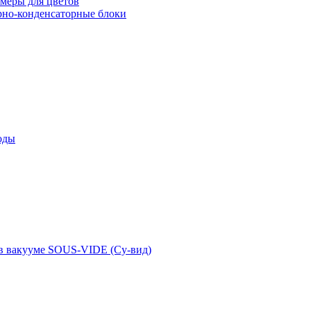
меры для цветов
рно-конденсаторные блоки
оды
 в вакууме SOUS-VIDE (Су-вид)