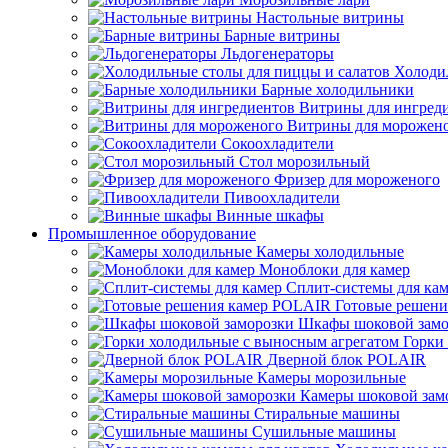
Настольные витрины
Барные витрины
Льдогенераторы
Холоди
Барные холодильники
Витрины для ингред
Витрины для морожен
Сокоохладители
Стол морозильный
Фризер для мороженого
Пивоохладители
Винные шкафы
Промышленное оборудование
Камеры холодильные
Моноблоки для камер
Сплит-системы для ка
Готовые решен
Шкафы шоковой замо
Горки
Дверной блок POLAIR
Камеры морозильные
Камеры шоковой зам
Стиральные машины
Сушильные машины