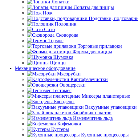
Лопатки
Лопаты для пиццы
Нож
Подставки, подтоварн
Половник
Сито
Сковорода
Термос
Торговые прилавоки
Формы для пиццы
Шумовка
Щипцы
Механическое оборудование
Мясорубки
Картофелечистки
Овощерезки
Тестомес
Миксеры планетарные
Блендеры
Вакуумные упаковщики
Запайщик пакетов
Измельчитель льда
Кофемолки
Куттеры
Кухонные процессоры