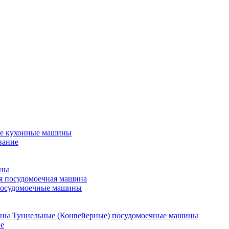
е кухонные машины
вание
ины
я посудомоечная машина
посудомоечные машины
Туннельные (Конвейерные) посудомоечные машины
е