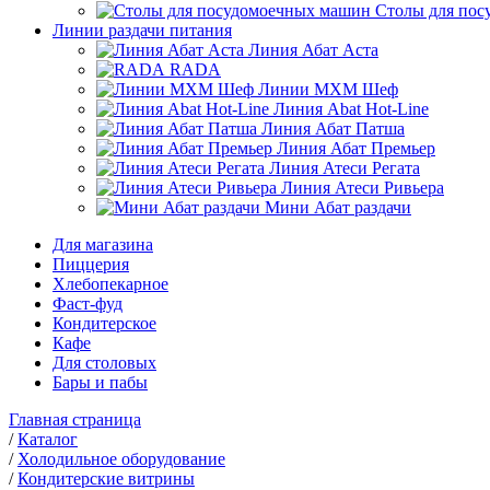
Столы для по
Линии раздачи питания
Линия Абат Аста
RADA
Линии МХМ Шеф
Линия Abat Hot-Line
Линия Абат Патша
Линия Абат Премьер
Линия Атеси Регата
Линия Атеси Ривьера
Мини Абат раздачи
Для магазина
Пиццерия
Хлебопекарное
Фаст-фуд
Кондитерское
Кафе
Для столовых
Бары и пабы
Главная страница
/
Каталог
/
Холодильное оборудование
/
Кондитерские витрины