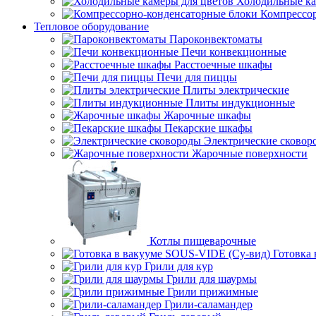
Холодильные ка
Компрессо
Тепловое оборудование
Пароконвектоматы
Печи конвекционные
Расстоечные шкафы
Печи для пиццы
Плиты электрические
Плиты индукционные
Жарочные шкафы
Пекарские шкафы
Электрические сковор
Жарочные поверхности
Котлы пищеварочные
Готовка
Грили для кур
Грили для шаурмы
Грили прижимные
Грили-саламандер