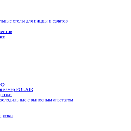
льные столы для пиццы и салатов
иентов
ого
мер
ия камер POLAIR
розки
 холодильные с выносным агрегатом
орозки