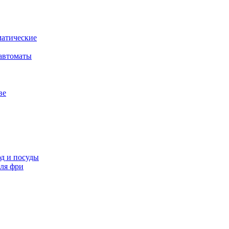
атические
автоматы
ве
д и посуды
ля фри