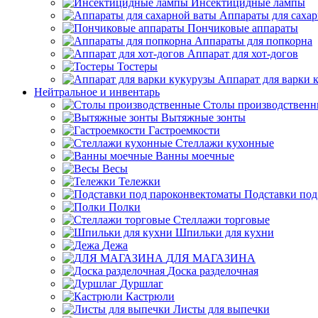
Инсектицидные лампы
Аппараты для саха
Пончиковые аппараты
Аппараты для попкорна
Аппарат для хот-догов
Тостеры
Аппарат для варки 
Нейтральное и инвентарь
Столы производственн
Вытяжные зонты
Гастроемкости
Стеллажи кухонные
Ванны моечные
Весы
Тележки
Подставки под
Полки
Стеллажи торговые
Шпильки для кухни
Дежа
ДЛЯ МАГАЗИНА
Доска разделочная
Дуршлаг
Кастрюли
Листы для выпечки