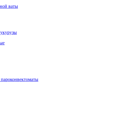
рной ваты
кукурузы
ые
 пароконвектоматы