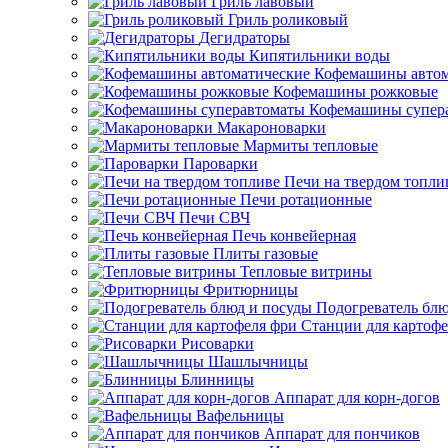
Гриль лавовый
Гриль роликовый
Дегидраторы
Кипятильники воды
Кофемашины автом
Кофемашины рожковые
Кофемашины супер
Макароноварки
Мармиты тепловые
Пароварки
Печи на твердом топли
Печи ротационные
Печи СВЧ
Печь конвейерная
Плиты газовые
Тепловые витрины
Фритюрницы
Подогреватель блю
Станции для картофе
Рисоварки
Шашлычницы
Блинницы
Аппарат для корн-догов
Вафельницы
Аппарат для пончиков