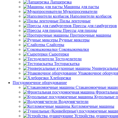
Лапшерезка
Машины для пасты
Мукопросеиватели
Наполнители колбасок
Пилы ленточные
Прессы для гамбургеров
Прессы для пиццы
Протирочные машины
Ручные миксеры
Слайсеры
Соковыжималки
Сыротерки
Тестоделители
Тестораскатка
Универсальны
Упаковочное оборудо
Хлеборезки
Посудомоечное оборудование
Стаканомоечные маш
Фронтальна
Купольные 
Водоумягчители
Котломоечные машины
Устройства душирующи