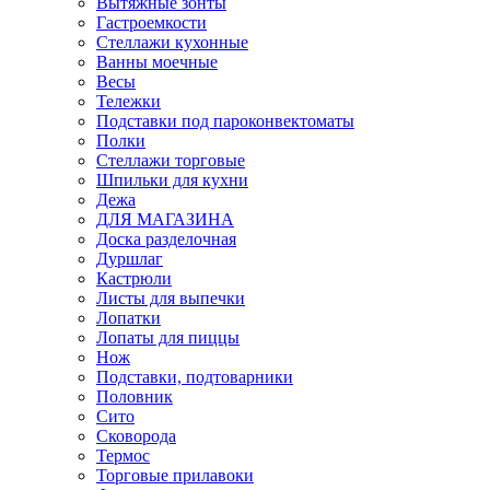
Вытяжные зонты
Гастроемкости
Стеллажи кухонные
Ванны моечные
Весы
Тележки
Подставки под пароконвектоматы
Полки
Стеллажи торговые
Шпильки для кухни
Дежа
ДЛЯ МАГАЗИНА
Доска разделочная
Дуршлаг
Кастрюли
Листы для выпечки
Лопатки
Лопаты для пиццы
Нож
Подставки, подтоварники
Половник
Сито
Сковорода
Термос
Торговые прилавоки