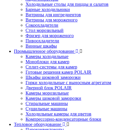
Холодильные столы для пиццы и салатов
Барные холодильники
Витрины для ингредиентов
Витрины для мороженого
Сокоохладители
Стол морозильный
Фризер для мороженого
Пивоохладители
Винные шкафы
Промышленное оборудование
Камеры холодильные
Моноблоки для камер
Сплит-системы для камер
Готовые решения камер POLAIR
Шкафы шоковой заморозки
Горки холодильные с выносным агрегатом
Дверной блок POLAIR
Камеры морозильные
Камеры шоковой заморозки
Стиральные машины
Сушильные машины
Холодильные камеры для цветов
Компрессорно-конденсаторные блоки
Тепловое оборудование
Пароконвектоматы