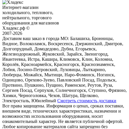
Интернет-магазин
холодильного, теплового,
нейтрального, торгового
оборудования для магазинов
Хладекс.рф ©
2007-2026
Доставим ваш заказ в города МО:
Балашиха, Бронницы,
Видное, Волоколамск, Воскресенск, Дзержинский, Дмитров,
Долгопрудный, Домодедово, Дубна, Егорьевск,
Железнодорожный, Жуковский, Зарайск, Звенигород,
Ивантеевка, Истра, Кашира, Климовск, Клин, Коломна,
Королёв, Красноармейск, Красногорск, Краснознаменск,
Лобня, Лосино-Петровский, Луховицы, Лыткарино,
Люберцы, Можайск, Мытищи, Наро-Фоминск, Ногинск,
Одинцово, Орехово-Зуево, Павловский Посад, Подольск,
Протвино, Пушкино, Пущино, Раменское, Реутов, Руза,
Сергиев Посад, Серпухов, Солнечногорск, Ступино, Фрязино,
Химки, Черноголовка, Чехов, Шатура, Щелково,
Электросталь, Юбилейный
Смотреть стоимость доставки
Все права защищены. Информация о ценах, сроках поставки,
внешнем виде, технических характеристиках, назначении и
возможностях использования оборудования, носит
ознакомительный характер. Не является публичной офертой.
Любое копирование материалов сайта запрещено без