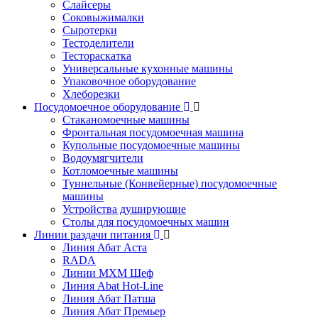
Слайсеры
Соковыжималки
Сыротерки
Тестоделители
Тестораскатка
Универсальные кухонные машины
Упаковочное оборудование
Хлеборезки
Посудомоечное оборудование
Стаканомоечные машины
Фронтальная посудомоечная машина
Купольные посудомоечные машины
Водоумягчители
Котломоечные машины
Туннельные (Конвейерные) посудомоечные
машины
Устройства душирующие
Столы для посудомоечных машин
Линии раздачи питания
Линия Абат Аста
RADA
Линии МХМ Шеф
Линия Abat Hot-Line
Линия Абат Патша
Линия Абат Премьер