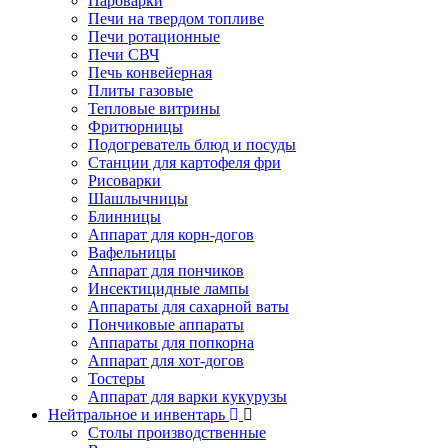
Пароварки
Печи на твердом топливе
Печи ротационные
Печи СВЧ
Печь конвейерная
Плиты газовые
Тепловые витрины
Фритюрницы
Подогреватель блюд и посуды
Станции для картофеля фри
Рисоварки
Шашлычницы
Блинницы
Аппарат для корн-догов
Вафельницы
Аппарат для пончиков
Инсектицидные лампы
Аппараты для сахарной ваты
Пончиковые аппараты
Аппараты для попкорна
Аппарат для хот-догов
Тостеры
Аппарат для варки кукурузы
Нейтральное и инвентарь
Столы производственные