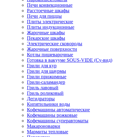
Печи конвекционные
Расстоечные шкафы
Печи для пиццы
Плиты электрические
Плиты индукционные
Жарочные шкафы
Пекарские шкафы
Электрические сковороды
Жарочные поверхности
Котлы пищеварочные
Готовка в вакууме SOUS-VIDE (Су-вид)
Грили для кур
Грили для шаурмы
Грили прижимные
Грили-саламандер
Гриль лавовый
Гриль роликовый
Дегидраторы
Кипятильники воды
Кофемашины автоматические
Кофемашины рожковые
Кофемашины суперавтоматы
Макароноварки
Мармиты тепловые