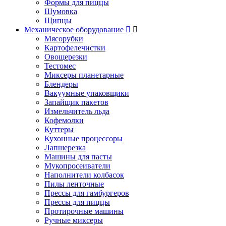
Формы для пиццы
Шумовка
Щипцы
Механическое оборудование
Мясорубки
Картофелечистки
Овощерезки
Тестомес
Миксеры планетарные
Блендеры
Вакуумные упаковщики
Запайщик пакетов
Измельчитель льда
Кофемолки
Куттеры
Кухонные процессоры
Лапшерезка
Машины для пасты
Мукопросеиватели
Наполнители колбасок
Пилы ленточные
Прессы для гамбургеров
Прессы для пиццы
Протирочные машины
Ручные миксеры