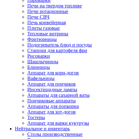
Пароварки
Печи на твердом топливе
Печи ротационные
Печи СВЧ
Печь конвейерная
Плиты газовые
Тепловые витрины
Фритюрницы
Подогреватель блюд и посуды
Станции для картофеля фри
Рисоварки
Шашлычницы
Блинницы
Аппарат для корн-догов
Вафельницы
Аппарат для пончиков
Инсектицидные лампы
Аппараты для сахарной ваты
Пончиковые аппараты
Аппараты для попкорна
Аппарат для хот-догов
Тостеры
Аппарат для варки кукурузы
Нейтральное и инвентарь
Столы производственные