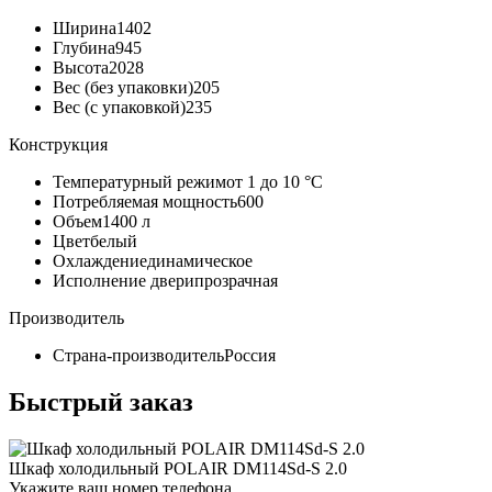
Ширина
1402
Глубина
945
Высота
2028
Вес (без упаковки)
205
Вес (с упаковкой)
235
Конструкция
Температурный режим
от 1 до 10 °C
Потребляемая мощность
600
Объем
1400 л
Цвет
белый
Охлаждение
динамическое
Исполнение двери
прозрачная
Производитель
Страна-производитель
Россия
Быстрый заказ
Шкаф холодильный POLAIR DM114Sd-S 2.0
Укажите ваш номер телефона