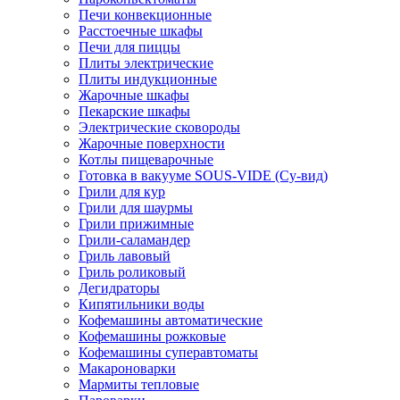
Печи конвекционные
Расстоечные шкафы
Печи для пиццы
Плиты электрические
Плиты индукционные
Жарочные шкафы
Пекарские шкафы
Электрические сковороды
Жарочные поверхности
Котлы пищеварочные
Готовка в вакууме SOUS-VIDE (Су-вид)
Грили для кур
Грили для шаурмы
Грили прижимные
Грили-саламандер
Гриль лавовый
Гриль роликовый
Дегидраторы
Кипятильники воды
Кофемашины автоматические
Кофемашины рожковые
Кофемашины суперавтоматы
Макароноварки
Мармиты тепловые