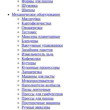
Формы для пиццы
Шумовка
Щипцы
Механическое оборудование
Мясорубки
Картофелечистки
Овощерезки
Тестомес
Миксеры планетарные
Блендеры
Вакуумные упаковщики
Запайщик пакетов
Измельчитель льда
Кофемолки
Куттеры
Кухонные процессоры
Лапшерезка
Машины для пасты
Мукопросеиватели
Наполнители колбасок
Пилы ленточные
Прессы для гамбургеров
Прессы для пиццы
Протирочные машины
Ручные миксеры