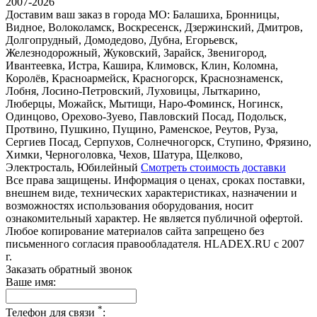
2007-2026
Доставим ваш заказ в города МО:
Балашиха, Бронницы,
Видное, Волоколамск, Воскресенск, Дзержинский, Дмитров,
Долгопрудный, Домодедово, Дубна, Егорьевск,
Железнодорожный, Жуковский, Зарайск, Звенигород,
Ивантеевка, Истра, Кашира, Климовск, Клин, Коломна,
Королёв, Красноармейск, Красногорск, Краснознаменск,
Лобня, Лосино-Петровский, Луховицы, Лыткарино,
Люберцы, Можайск, Мытищи, Наро-Фоминск, Ногинск,
Одинцово, Орехово-Зуево, Павловский Посад, Подольск,
Протвино, Пушкино, Пущино, Раменское, Реутов, Руза,
Сергиев Посад, Серпухов, Солнечногорск, Ступино, Фрязино,
Химки, Черноголовка, Чехов, Шатура, Щелково,
Электросталь, Юбилейный
Смотреть стоимость доставки
Все права защищены. Информация о ценах, сроках поставки,
внешнем виде, технических характеристиках, назначении и
возможностях использования оборудования, носит
ознакомительный характер. Не является публичной офертой.
Любое копирование материалов сайта запрещено без
письменного согласия правообладателя. HLADEX.RU c 2007
г.
Заказать обратный звонок
Ваше имя:
*
Телефон для связи
: