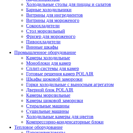
Холодильные столы для пиццы и салатов
Барные холодильники
Витрины для ингредиентов
Витрины для мороженого
Сокоохладители
Стол морозильный
Фризер для мороженого
Пивоохладители
Винные шкафы
Промышленное оборудование
Камеры холодильные
Моноблоки для камер
Сплит-системы для камер
Готовые решения камер POLAIR
Шкафы шоковой заморозки
Горки холодильные с выносным агрегатом
Дверной блок POLAIR
Камеры морозильные
Камеры шоковой заморозки
Стиральные машины
Сушильные машины
Холодильные камеры для цветов
Компрессорно-конденсаторные блоки
Тепловое оборудование
Пароконвектоматы