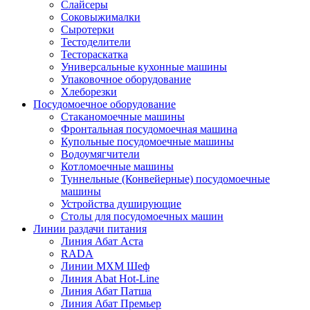
Слайсеры
Соковыжималки
Сыротерки
Тестоделители
Тестораскатка
Универсальные кухонные машины
Упаковочное оборудование
Хлеборезки
Посудомоечное оборудование
Стаканомоечные машины
Фронтальная посудомоечная машина
Купольные посудомоечные машины
Водоумягчители
Котломоечные машины
Туннельные (Конвейерные) посудомоечные
машины
Устройства душирующие
Столы для посудомоечных машин
Линии раздачи питания
Линия Абат Аста
RADA
Линии МХМ Шеф
Линия Abat Hot-Line
Линия Абат Патша
Линия Абат Премьер