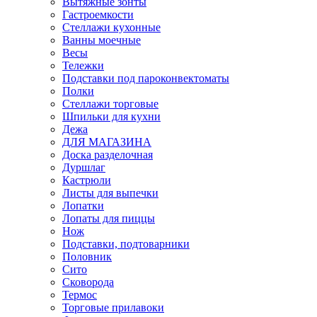
Вытяжные зонты
Гастроемкости
Стеллажи кухонные
Ванны моечные
Весы
Тележки
Подставки под пароконвектоматы
Полки
Стеллажи торговые
Шпильки для кухни
Дежа
ДЛЯ МАГАЗИНА
Доска разделочная
Дуршлаг
Кастрюли
Листы для выпечки
Лопатки
Лопаты для пиццы
Нож
Подставки, подтоварники
Половник
Сито
Сковорода
Термос
Торговые прилавоки