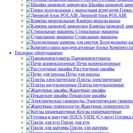
Шкафы шоковой замо
Горки
Дверной блок POLAIR
Камеры морозильные
Камеры шоковой зам
Стиральные машины
Сушильные машины
Холодильные ка
Компрессо
Тепловое оборудование
Пароконвектоматы
Печи конвекционные
Расстоечные шкафы
Печи для пиццы
Плиты электрические
Плиты индукционные
Жарочные шкафы
Пекарские шкафы
Электрические сковор
Жарочные поверхности
Котлы пищеварочные
Готовка
Грили для кур
Грили для шаурмы
Грили прижимные