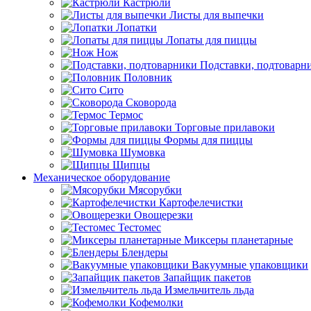
Кастрюли
Листы для выпечки
Лопатки
Лопаты для пиццы
Нож
Подставки, подтоварн
Половник
Сито
Сковорода
Термос
Торговые прилавоки
Формы для пиццы
Шумовка
Щипцы
Механическое оборудование
Мясорубки
Картофелечистки
Овощерезки
Тестомес
Миксеры планетарные
Блендеры
Вакуумные упаковщики
Запайщик пакетов
Измельчитель льда
Кофемолки