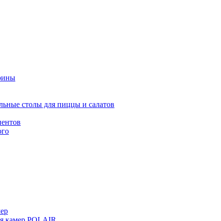
рины
льные столы для пиццы и салатов
иентов
ого
мер
ия камер POLAIR