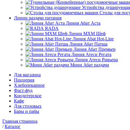
Устройства душирующи
Столы для по
Линии раздачи питания
Линия Абат Аста
RADA
Линии МХМ Шеф
Линия Abat Hot-Line
Линия Абат Патша
Линия Абат Премьер
Линия Атеси Регата
Линия Атеси Ривьера
Мини Абат раздачи
Для магазина
Пиццерия
Хлебопекарное
Фаст-фуд
Кондитерское
Кафе
Для столовых
Бары и пабы
Главная страница
/
Каталог