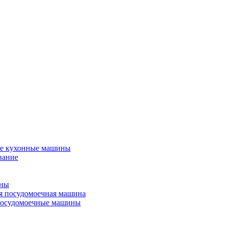
е кухонные машины
вание
ины
я посудомоечная машина
посудомоечные машины