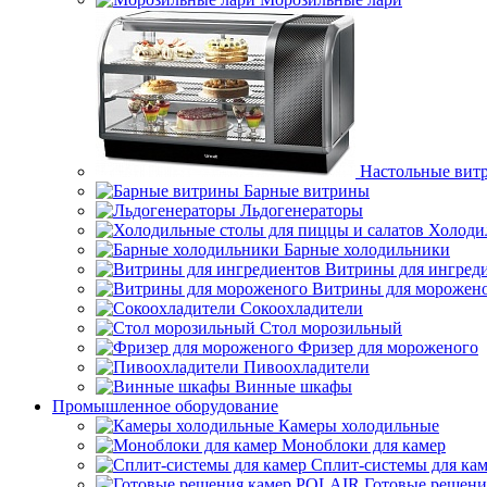
Настольные вит
Барные витрины
Льдогенераторы
Холоди
Барные холодильники
Витрины для ингред
Витрины для морожен
Сокоохладители
Стол морозильный
Фризер для мороженого
Пивоохладители
Винные шкафы
Промышленное оборудование
Камеры холодильные
Моноблоки для камер
Сплит-системы для ка
Готовые решен