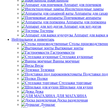
Вафельницы
Аппарат для пончиков
Инсектицидные лампы
Аппараты для саха
Пончиковые аппараты
Аппараты для попкорна
Аппарат для хот-догов
Тостеры
Аппарат для варки 
Нейтральное и инвентарь
Столы производственн
Вытяжные зонты
Гастроемкости
Стеллажи кухонные
Ванны моечные
Весы
Тележки
Подставки под
Полки
Стеллажи торговые
Шпильки для кухни
Дежа
ДЛЯ МАГАЗИНА
Доска разделочная
Дуршлаг