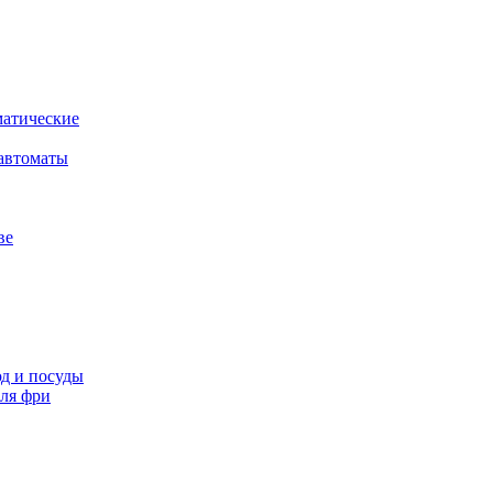
атические
автоматы
ве
д и посуды
ля фри