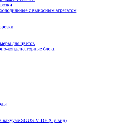
розки
 холодильные с выносным агрегатом
орозки
меры для цветов
рно-конденсаторные блоки
оды
 в вакууме SOUS-VIDE (Су-вид)