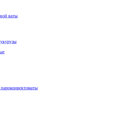
рной ваты
кукурузы
ые
 пароконвектоматы