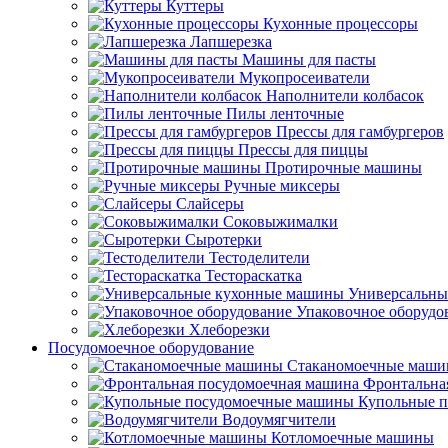
Куттеры
Кухонные процессоры
Лапшерезка
Машины для пасты
Мукопросеиватели
Наполнители колбасок
Пилы ленточные
Прессы для гамбургеров
Прессы для пиццы
Протирочные машины
Ручные миксеры
Слайсеры
Соковыжималки
Сыротерки
Тестоделители
Тестораскатка
Универсальны
Упаковочное оборудо
Хлеборезки
Посудомоечное оборудование
Стаканомоечные маш
Фронтальна
Купольные 
Водоумягчители
Котломоечные машины