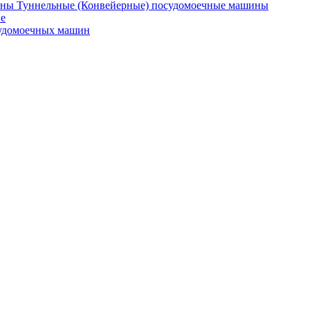
Туннельные (Конвейерные) посудомоечные машины
е
судомоечных машин