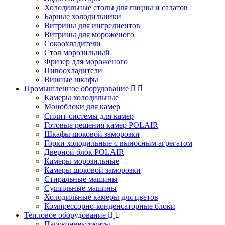
Холодильные столы для пиццы и салатов
Барные холодильники
Витрины для ингредиентов
Витрины для мороженого
Сокоохладители
Стол морозильный
Фризер для мороженого
Пивоохладители
Винные шкафы
Промышленное оборудование
Камеры холодильные
Моноблоки для камер
Сплит-системы для камер
Готовые решения камер POLAIR
Шкафы шоковой заморозки
Горки холодильные с выносным агрегатом
Дверной блок POLAIR
Камеры морозильные
Камеры шоковой заморозки
Стиральные машины
Сушильные машины
Холодильные камеры для цветов
Компрессорно-конденсаторные блоки
Тепловое оборудование
Пароконвектоматы