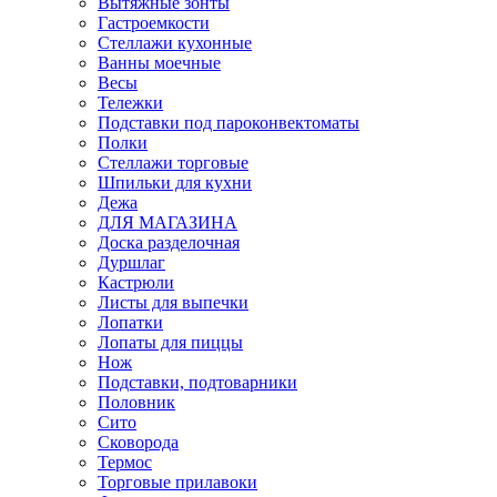
Вытяжные зонты
Гастроемкости
Стеллажи кухонные
Ванны моечные
Весы
Тележки
Подставки под пароконвектоматы
Полки
Стеллажи торговые
Шпильки для кухни
Дежа
ДЛЯ МАГАЗИНА
Доска разделочная
Дуршлаг
Кастрюли
Листы для выпечки
Лопатки
Лопаты для пиццы
Нож
Подставки, подтоварники
Половник
Сито
Сковорода
Термос
Торговые прилавоки