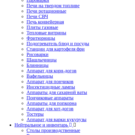
Пароварки
Печи на твердом топливе
Печи ротационные
Печи СВЧ
Печь конвейерная
Плиты газовые
Тепловые витрины
Фритюрницы
Подогреватель блюд и посуды
Станции для картофеля фри
Рисоварки
Шашлычницы
Блинницы
Аппарат для корн-догов
Вафельницы
Аппарат для пончиков
Инсектицидные лампы
Аппараты для сахарной ваты
Пончиковые аппараты
Аппараты для попкорна
Аппарат для хот-догов
Тостеры
Аппарат для варки кукурузы
Нейтральное и инвентарь
Столы производственные