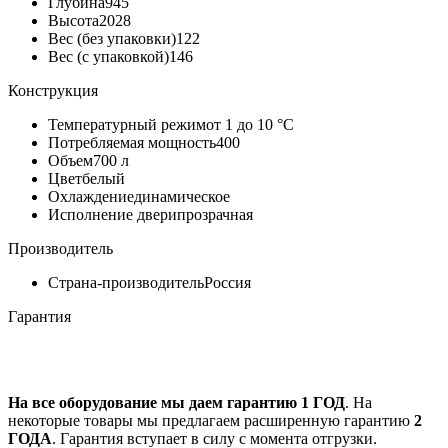
Глубина
945
Высота
2028
Вес (без упаковки)
122
Вес (с упаковкой)
146
Конструкция
Температурный режим
от 1 до 10 °C
Потребляемая мощность
400
Объем
700 л
Цвет
белый
Охлаждение
динамическое
Исполнение двери
прозрачная
Производитель
Страна-производитель
Россия
Гарантия
На все оборудование мы даем гарантию 1 ГОД
. На
некоторые товары мы предлагаем расширенную гарантию
2
ГОДА
. Гарантия вступает в силу с момента отгрузки.