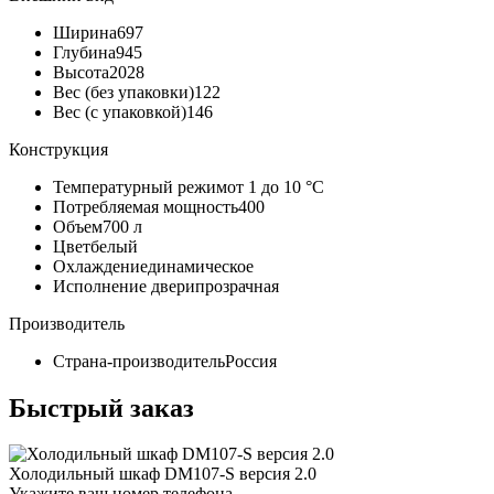
Ширина
697
Глубина
945
Высота
2028
Вес (без упаковки)
122
Вес (с упаковкой)
146
Конструкция
Температурный режим
от 1 до 10 °C
Потребляемая мощность
400
Объем
700 л
Цвет
белый
Охлаждение
динамическое
Исполнение двери
прозрачная
Производитель
Страна-производитель
Россия
Быстрый заказ
Холодильный шкаф DM107-S версия 2.0
Укажите ваш номер телефона