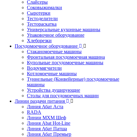
Слайсеры
Соковыжималки
Сыротерки
Тестоделители
Тестораскатка
Универсальные кухонные машины
Упаковочное оборудование
Хлеборезки
Посудомоечное оборудование
Стаканомоечные машины
Фронтальная посудомоечная машина
Купольные посудомоечные машины
Водоумягчители
Котломоечные машины
Туннельные (Конвейерные) посудомоечные
машины
Устройства душирующие
Столы для посудомоечных машин
Линии раздачи питания
Линия Абат Аста
RADA
Линии МХМ Шеф
Линия Abat Hot-Line
Линия Абат Патша
Линия Абат Премьер