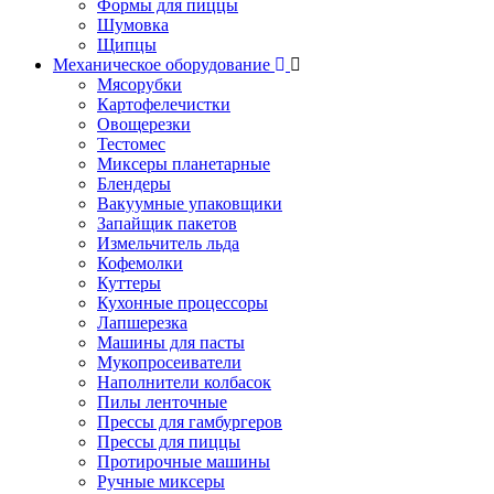
Формы для пиццы
Шумовка
Щипцы
Механическое оборудование
Мясорубки
Картофелечистки
Овощерезки
Тестомес
Миксеры планетарные
Блендеры
Вакуумные упаковщики
Запайщик пакетов
Измельчитель льда
Кофемолки
Куттеры
Кухонные процессоры
Лапшерезка
Машины для пасты
Мукопросеиватели
Наполнители колбасок
Пилы ленточные
Прессы для гамбургеров
Прессы для пиццы
Протирочные машины
Ручные миксеры