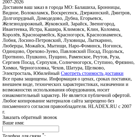
2007-2026
Доставим ваш заказ в города МО:
Балашиха, Бронницы,
Видное, Волоколамск, Воскресенск, Дзержинский, Дмитров,
Долгопрудный, Домодедово, Дубна, Егорьевск,
Железнодорожный, Жуковский, Зарайск, Звенигород,
Ивантеевка, Истра, Кашира, Климовск, Клин, Коломна,
Королёв, Красноармейск, Красногорск, Краснознаменск,
Лобня, Лосино-Петровский, Луховицы, Лыткарино,
Люберцы, Можайск, Мытищи, Наро-Фоминск, Ногинск,
Одинцово, Орехово-Зуево, Павловский Посад, Подольск,
Протвино, Пушкино, Пущино, Раменское, Реутов, Руза,
Сергиев Посад, Серпухов, Солнечногорск, Ступино, Фрязино,
Химки, Черноголовка, Чехов, Шатура, Щелково,
Электросталь, Юбилейный
Смотреть стоимость доставки
Все права защищены. Информация о ценах, сроках поставки,
внешнем виде, технических характеристиках, назначении и
возможностях использования оборудования, носит
ознакомительный характер. Не является публичной офертой.
Любое копирование материалов сайта запрещено без
письменного согласия правообладателя. HLADEX.RU c 2007
г.
Заказать обратный звонок
Ваше имя:
*
Телефон для связи
: