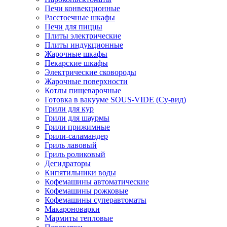
Печи конвекционные
Расстоечные шкафы
Печи для пиццы
Плиты электрические
Плиты индукционные
Жарочные шкафы
Пекарские шкафы
Электрические сковороды
Жарочные поверхности
Котлы пищеварочные
Готовка в вакууме SOUS-VIDE (Су-вид)
Грили для кур
Грили для шаурмы
Грили прижимные
Грили-саламандер
Гриль лавовый
Гриль роликовый
Дегидраторы
Кипятильники воды
Кофемашины автоматические
Кофемашины рожковые
Кофемашины суперавтоматы
Макароноварки
Мармиты тепловые